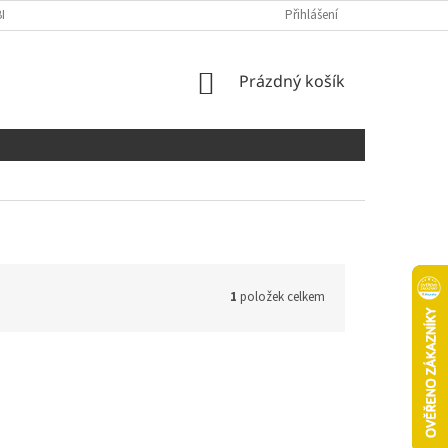
NÍCH ÚDAJŮ
COOKIES
Přihlášení
NÁKUPNÍ
Prázdný košík
KOŠÍK
1
položek celkem