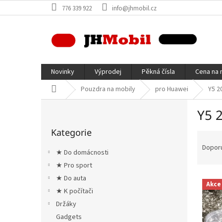
Přejít
776 339 922
info@jhmobil.cz
na
obsah
Novinky
Výprodej
Pěkná čísla
Cena na 
Domů
Pouzdra na mobily
pro Huawei
Y5 2
P
Y5 
o
Přeskočit
s
Kategorie
kategorie
Ř
t
a
r
Dopor
★ Do domácnosti
z
a
★ Pro sport
e
n
V
n
★ Do auta
n
Akce
ý
í
í
★ K počítači
p
p
p
Držáky
i
r
a
Gadgets