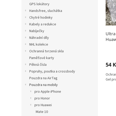
s
o
n
GPS lokátory
p
d
e
r
u
Handsfree, sluchátka
l
o
k
Chytré hodinky
d
t
Kabely a redukce
u
ů
Nabíječky
k
Ultra
Náhradní díly
t
Huaw
NHL kolekce
ů
Ochranná tvrzená skla
Paměťové karty
54 K
Pěkná čísla
Popruhy, poutka a crossbody
Ochran
Pouzdra na AirTag
Gel pr
Pouzdra na mobily
pro Apple iPhone
pro Honor
pro Huawei
Mate 10