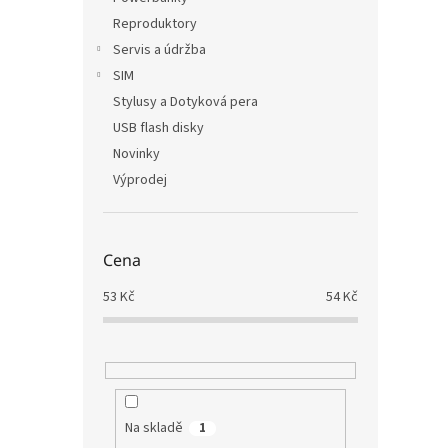
Reproduktory
Servis a údržba
SIM
Stylusy a Dotyková pera
USB flash disky
Novinky
Výprodej
Cena
53
Kč
54
Kč
Na skladě
1