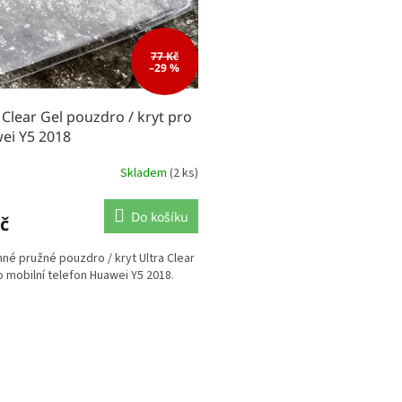
77 Kč
–29 %
 Clear Gel pouzdro / kryt pro
ei Y5 2018
Skladem
(2 ks)
Do košíku
č
né pružné pouzdro / kryt Ultra Clear
o mobilní telefon Huawei Y5 2018.
O
v
l
á
d