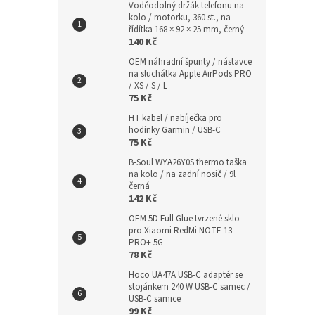
Voděodolný držák telefonu na
kolo / motorku, 360 st., na
řídítka 168 × 92 × 25 mm, černý
140 Kč
OEM náhradní špunty / nástavce
na sluchátka Apple AirPods PRO
/ XS / S / L
75 Kč
HT kabel / nabíječka pro
hodinky Garmin / USB-C
75 Kč
B-Soul WYA26Y0S thermo taška
na kolo / na zadní nosič / 9l
černá
142 Kč
OEM 5D Full Glue tvrzené sklo
pro Xiaomi RedMi NOTE 13
PRO+ 5G
78 Kč
Hoco UA47A USB-C adaptér se
stojánkem 240 W USB-C samec /
USB-C samice
99 Kč