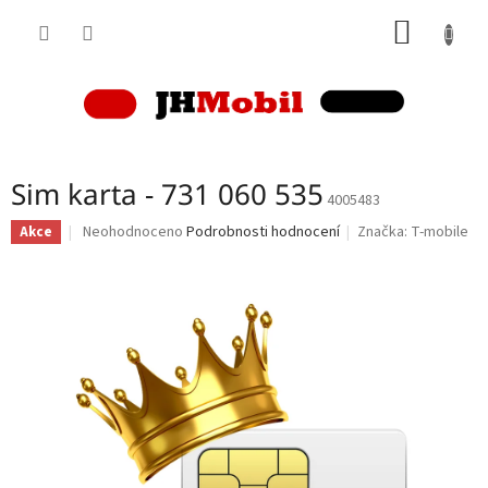
Přejít
NÁKUP
na
obsah
KOŠÍK
Sim karta - 731 060 535
4005483
Průměrné
Neohodnoceno
Podrobnosti hodnocení
Značka:
T-mobile
Akce
hodnocení
produktu
je
0,0
z
5
hvězdiček.