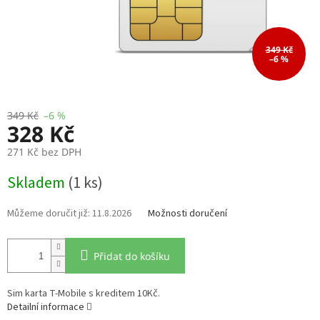
349 Kč
–6 %
349 Kč
–6 %
328 Kč
271 Kč bez DPH
Měrná
Skladem
(1 ks)
cena:
11.8.2026
Možnosti doručení
Přidat do košíku
Sim karta T-Mobile s kreditem 10Kč.
Detailní informace