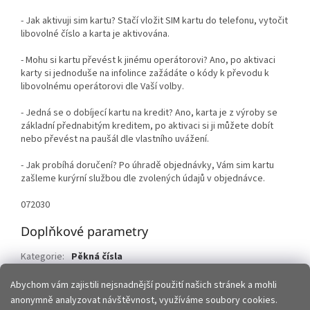
- Jak aktivuji sim kartu? Stačí vložit SIM kartu do telefonu, vytočit
libovolné číslo a karta je aktivována.
- Mohu si kartu převést k jinému operátorovi? Ano, po aktivaci
karty si jednoduše na infolince zažádáte o kódy k převodu k
libovolnému operátorovi dle Vaší volby.
- Jedná se o dobíjecí kartu na kredit? Ano, karta je z výroby se
základní přednabitým kreditem, po aktivaci si ji můžete dobít
nebo převést na paušál dle vlastního uvážení.
- Jak probíhá doručení? Po úhradě objednávky, Vám sim kartu
zašleme kurýrní službou dle zvolených údajů v objednávce.
072030
Doplňkové parametry
Kategorie
:
Pěkná čísla
Hmotnost
:
0.015 kg
Abychom vám zajistili nejsnadnější použití našich stránek a mohli
anonymně analyzovat návštěvnost, využíváme soubory cookies.