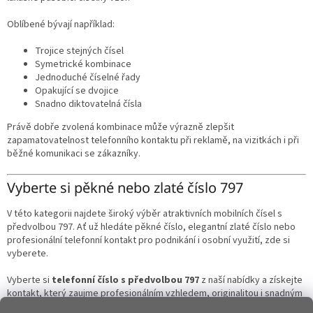
Oblíbené bývají například:
Trojice stejných čísel
Symetrické kombinace
Jednoduché číselné řady
Opakující se dvojice
Snadno diktovatelná čísla
Právě dobře zvolená kombinace může výrazně zlepšit
zapamatovatelnost telefonního kontaktu při reklamě, na vizitkách i při
běžné komunikaci se zákazníky.
Vyberte si pěkné nebo zlaté číslo 797
V této kategorii najdete široký výběr atraktivních mobilních čísel s
předvolbou 797. Ať už hledáte pěkné číslo, elegantní zlaté číslo nebo
profesionální telefonní kontakt pro podnikání i osobní využití, zde si
vyberete.
Vyberte si
telefonní číslo s předvolbou 797
z naší nabídky a získejte
kontakt, který zaujme profesionálním vzhledem, originalitou i snadným
zapamatováním.