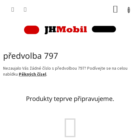
Přejít
NÁKUP
na
obsah
KOŠÍK
předvolba 797
Nezaujalo Vás žádné číslo s předvolbou 797? Podívejte se na celou
nabídku
Pěkných čísel
.
Produkty teprve připravujeme.