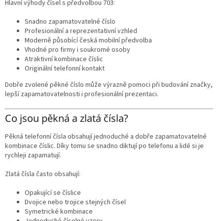
Hlavní výhody čísel s předvolbou 703:
Snadno zapamatovatelné číslo
Profesionální a reprezentativní vzhled
Moderně působící česká mobilní předvolba
Vhodné pro firmy i soukromé osoby
Atraktivní kombinace číslic
Originální telefonní kontakt
Dobře zvolené pěkné číslo může výrazně pomoci při budování značky,
lepší zapamatovatelnosti i profesionální prezentaci.
Co jsou pěkná a zlatá čísla?
Pěkná telefonní čísla obsahují jednoduché a dobře zapamatovatelné
kombinace číslic. Díky tomu se snadno diktují po telefonu a lidé si je
rychleji zapamatují.
Zlatá čísla často obsahují:
Opakující se číslice
Dvojice nebo trojice stejných čísel
Symetrické kombinace
Jednoduché číselné vzory