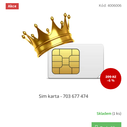
o
V
Kód:
4006006
d
Akce
ý
u
p
k
i
t
s
ů
p
r
o
d
u
k
t
ů
399 Kč
–6 %
Sim karta - 703 677 474
Skladem
(1 ks)