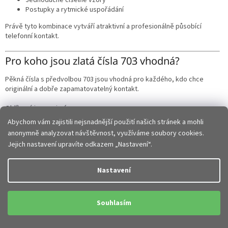
Postupky a rytmické uspořádání
Právě tyto kombinace vytváří atraktivní a profesionálně působící
telefonní kontakt.
Pro koho jsou zlatá čísla 703 vhodná?
Pěkná čísla s předvolbou 703 jsou vhodná pro každého, kdo chce
originální a dobře zapamatovatelný kontakt.
Oblíbená jsou zejména pro:
Abychom vám zajistili nejsnadnější použití našich stránek a mohli
Firmy a podnikatele
anonymně analyzovat návštěvnost, využíváme soubory cookies.
Obchodní zástupce
Jejich nastavení upravíte odkazem „Nastavení“.
Zákaznické linky
Řemeslníky a služby
Manažery a profesionály
Nastavení
Soukromé osoby hledající originální číslo
Kvalitní reprezentativní telefonní číslo může zákazníkům usnadnit
kontaktování firmy a zároveň působí důvěryhodněji při komunikaci.
Souhlasím
Na co se zaměřit při výběru zlatého čísla?