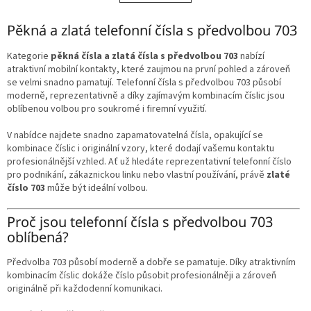
á
k
o
d
v
Pěkná a zlatá telefonní čísla s předvolbou 703
a
á
c
n
í
Kategorie
pěkná čísla a zlatá čísla s předvolbou 703
nabízí
í
p
atraktivní mobilní kontakty, které zaujmou na první pohled a zároveň
r
se velmi snadno pamatují. Telefonní čísla s předvolbou 703 působí
v
moderně, reprezentativně a díky zajímavým kombinacím číslic jsou
k
oblíbenou volbou pro soukromé i firemní využití.
y
v
V nabídce najdete snadno zapamatovatelná čísla, opakující se
ý
kombinace číslic i originální vzory, které dodají vašemu kontaktu
p
profesionálnější vzhled. Ať už hledáte reprezentativní telefonní číslo
i
pro podnikání, zákaznickou linku nebo vlastní používání, právě
zlaté
s
číslo 703
může být ideální volbou.
u
Proč jsou telefonní čísla s předvolbou 703
oblíbená?
Předvolba 703 působí moderně a dobře se pamatuje. Díky atraktivním
kombinacím číslic dokáže číslo působit profesionálněji a zároveň
originálně při každodenní komunikaci.