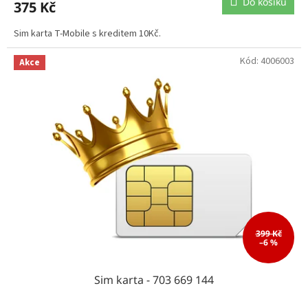
Do košíku
375 Kč
Sim karta T-Mobile s kreditem 10Kč.
Kód:
4006003
Akce
399 Kč
–6 %
Sim karta - 703 669 144