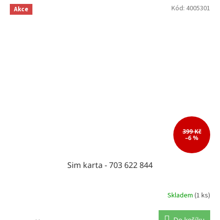
Kód:
4005301
Akce
399 Kč
–6 %
Sim karta - 703 622 844
Skladem
(1 ks)
Do košíku