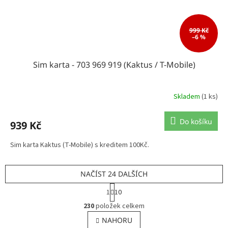
999 Kč
–6 %
Sim karta - 703 969 919 (Kaktus / T-Mobile)
Skladem
(1 ks)
Do košíku
939 Kč
Sim karta Kaktus (T-Mobile) s kreditem 100Kč.
NAČÍST 24 DALŠÍCH
S
1
10
t
O
r
230
položek celkem
v
á
l
NAHORU
n