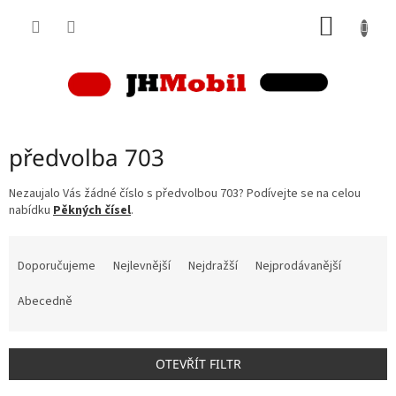
Přejít
NÁKUP
na
obsah
KOŠÍK
předvolba 703
Nezaujalo Vás žádné číslo s předvolbou 703? Podívejte se na celou
nabídku
Pěkných čísel
.
Ř
a
Doporučujeme
Nejlevnější
Nejdražší
Nejprodávanější
z
e
Abecedně
n
í
p
OTEVŘÍT FILTR
r