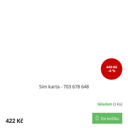
449 Kč
–6 %
Sim karta - 703 678 648
Skladem
(1 ks)
Do košíku
422 Kč