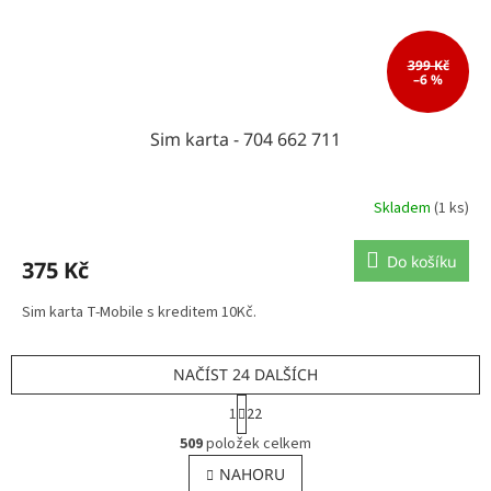
399 Kč
–6 %
Sim karta - 704 662 711
Skladem
(1 ks)
Do košíku
375 Kč
Sim karta T-Mobile s kreditem 10Kč.
NAČÍST 24 DALŠÍCH
S
1
22
t
O
r
509
položek celkem
v
á
l
NAHORU
n