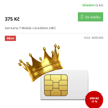
Skladem
(1 ks)
Do košíku
375 Kč
Sim karta T-Mobile s kreditem 10Kč.
Kód:
4005449
Akce
399 Kč
–6 %