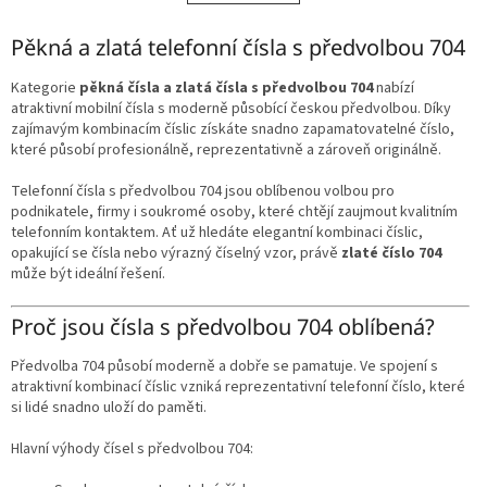
á
k
o
d
v
Pěkná a zlatá telefonní čísla s předvolbou 704
a
á
c
n
í
Kategorie
pěkná čísla a zlatá čísla s předvolbou 704
nabízí
í
p
atraktivní mobilní čísla s moderně působící českou předvolbou. Díky
r
zajímavým kombinacím číslic získáte snadno zapamatovatelné číslo,
v
které působí profesionálně, reprezentativně a zároveň originálně.
k
y
Telefonní čísla s předvolbou 704 jsou oblíbenou volbou pro
v
podnikatele, firmy i soukromé osoby, které chtějí zaujmout kvalitním
ý
telefonním kontaktem. Ať už hledáte elegantní kombinaci číslic,
p
opakující se čísla nebo výrazný číselný vzor, právě
zlaté číslo 704
i
může být ideální řešení.
s
u
Proč jsou čísla s předvolbou 704 oblíbená?
Předvolba 704 působí moderně a dobře se pamatuje. Ve spojení s
atraktivní kombinací číslic vzniká reprezentativní telefonní číslo, které
si lidé snadno uloží do paměti.
Hlavní výhody čísel s předvolbou 704: