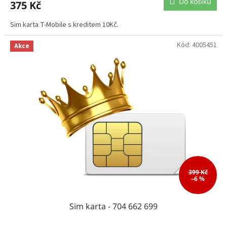
Do košíku
375 Kč
Sim karta T-Mobile s kreditem 10Kč.
Kód:
4005451
Akce
399 Kč
–6 %
Sim karta - 704 662 699