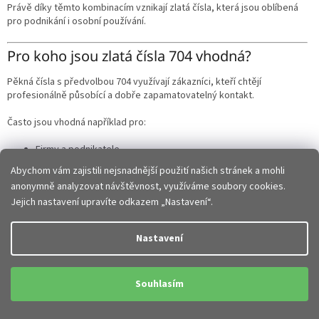
Právě díky těmto kombinacím vznikají zlatá čísla, která jsou oblíbená
pro podnikání i osobní používání.
Pro koho jsou zlatá čísla 704 vhodná?
Pěkná čísla s předvolbou 704 využívají zákazníci, kteří chtějí
profesionálně působící a dobře zapamatovatelný kontakt.
Často jsou vhodná například pro:
Firmy a podnikatele
Obchodní zástupce
Abychom vám zajistili nejsnadnější použití našich stránek a mohli
Zákaznické linky
anonymně analyzovat návštěvnost, využíváme soubory cookies.
Služby a řemeslníky
Jejich nastavení upravíte odkazem „Nastavení“.
Manažery a profesionály
Soukromé osoby hledající originální číslo
Nastavení
Kvalitní reprezentativní telefonní číslo pomáhá vytvářet lepší první
dojem a zákazníci si ho snadněji vybaví.
Souhlasím
Na co se zaměřit při výběru pěkného čísla?
Při výběru doporučujeme sledovat nejen vzhled čísla, ale také jeho