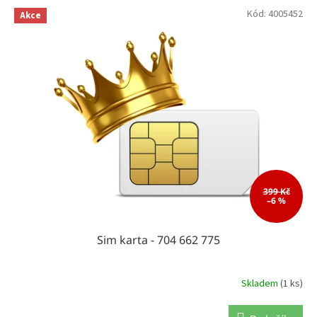
o
V
Kód:
4005452
d
Akce
ý
u
p
k
i
t
s
ů
p
r
o
d
u
k
t
ů
399 Kč
–6 %
Sim karta - 704 662 775
Skladem
(1 ks)