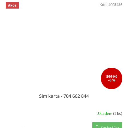
Kód:
4005436
Akce
399 Kč
–6 %
Sim karta - 704 662 844
Skladem
(1 ks)
Do košíku