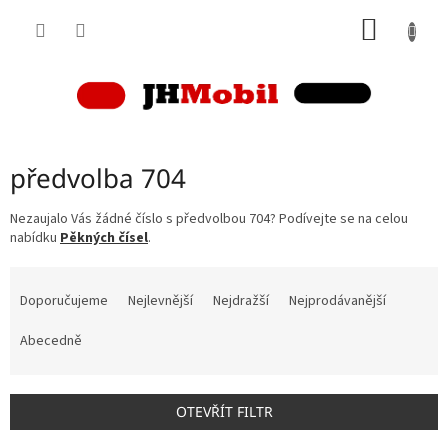
Přejít
NÁKUP
na
obsah
KOŠÍK
předvolba 704
Nezaujalo Vás žádné číslo s předvolbou 704? Podívejte se na celou
nabídku
Pěkných čísel
.
Ř
a
Doporučujeme
Nejlevnější
Nejdražší
Nejprodávanější
z
e
Abecedně
n
í
p
OTEVŘÍT FILTR
r