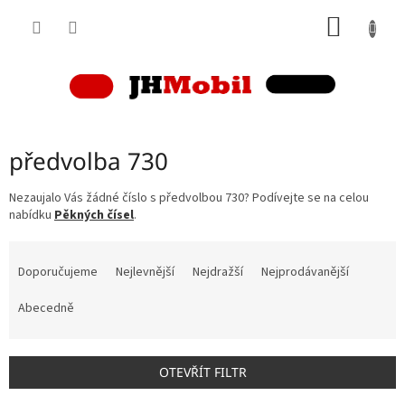
Přejít
NÁKUP
na
obsah
KOŠÍK
předvolba 730
Nezaujalo Vás žádné číslo s předvolbou 730? Podívejte se na celou
nabídku
Pěkných čísel
.
Ř
a
Doporučujeme
Nejlevnější
Nejdražší
Nejprodávanější
z
e
Abecedně
n
í
p
OTEVŘÍT FILTR
r