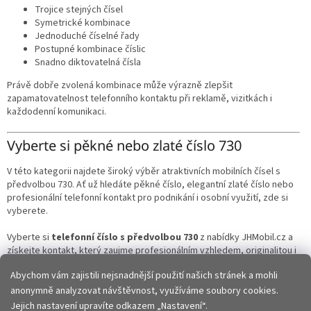
Trojice stejných čísel
Symetrické kombinace
Jednoduché číselné řady
Postupné kombinace číslic
Snadno diktovatelná čísla
Právě dobře zvolená kombinace může výrazně zlepšit
zapamatovatelnost telefonního kontaktu při reklamě, vizitkách i
každodenní komunikaci.
Vyberte si pěkné nebo zlaté číslo 730
V této kategorii najdete široký výběr atraktivních mobilních čísel s
předvolbou 730. Ať už hledáte pěkné číslo, elegantní zlaté číslo nebo
profesionální telefonní kontakt pro podnikání i osobní využití, zde si
vyberete.
Vyberte si
telefonní číslo s předvolbou 730
z nabídky JHMobil.cz a
získejte kontakt, který zaujme profesionálním vzhledem, originalitou i
snadným zapamatováním.
Abychom vám zajistili nejsnadnější použití našich stránek a mohli
anonymně analyzovat návštěvnost, využíváme soubory cookies.
Z
Jejich nastavení upravíte odkazem „Nastavení“.