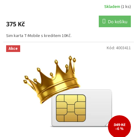
Skladem
(1 ks)
Do košíku
375 Kč
Sim karta T-Mobile s kreditem 10Kč.
Kód:
4003411
Akce
349 Kč
–6 %