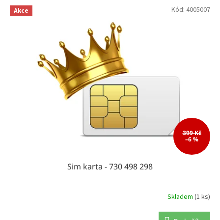
o
V
Kód:
4005007
d
Akce
ý
u
p
k
i
t
s
ů
p
r
o
d
u
k
t
ů
399 Kč
–6 %
Sim karta - 730 498 298
Skladem
(1 ks)