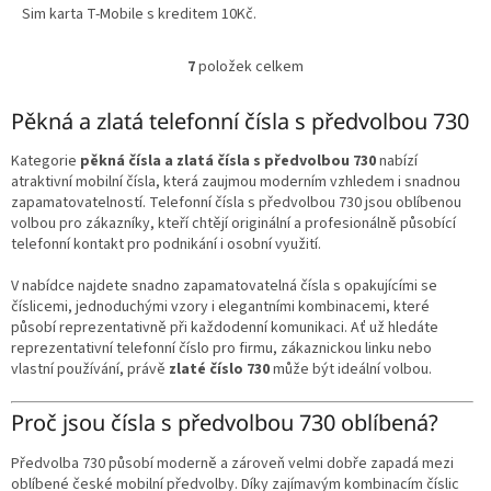
Sim karta T-Mobile s kreditem 10Kč.
7
položek celkem
O
v
l
Pěkná a zlatá telefonní čísla s předvolbou 730
á
d
Kategorie
pěkná čísla a zlatá čísla s předvolbou 730
nabízí
a
atraktivní mobilní čísla, která zaujmou moderním vzhledem i snadnou
c
zapamatovatelností. Telefonní čísla s předvolbou 730 jsou oblíbenou
í
volbou pro zákazníky, kteří chtějí originální a profesionálně působící
p
telefonní kontakt pro podnikání i osobní využití.
r
v
V nabídce najdete snadno zapamatovatelná čísla s opakujícími se
k
číslicemi, jednoduchými vzory i elegantními kombinacemi, které
y
působí reprezentativně při každodenní komunikaci. Ať už hledáte
v
reprezentativní telefonní číslo pro firmu, zákaznickou linku nebo
ý
vlastní používání, právě
zlaté číslo 730
může být ideální volbou.
p
i
Proč jsou čísla s předvolbou 730 oblíbená?
s
u
Předvolba 730 působí moderně a zároveň velmi dobře zapadá mezi
oblíbené české mobilní předvolby. Díky zajímavým kombinacím číslic