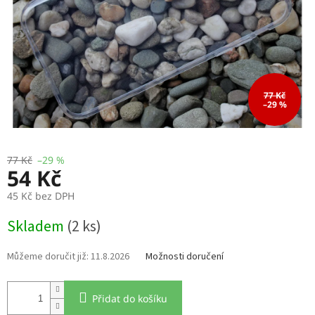
77 Kč
–29 %
77 Kč
–29 %
54 Kč
45 Kč bez DPH
Měrná
Skladem
(2 ks)
cena:
11.8.2026
Možnosti doručení
Přidat do košíku