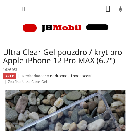
Přejít
NÁKUP
na
obsah
KOŠÍK
Ultra Clear Gel pouzdro / kryt pro
Apple iPhone 12 Pro MAX (6,7")
1626463
Průměrné
Neohodnoceno
Podrobnosti hodnocení
Akce
hodnocení
Značka:
Ultra Clear Gel
produktu
je
0,0
z
5
hvězdiček.