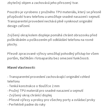
zbytečný objem a zachovává jeho přirozený tvar.
Pouzdro je vyrobeno z pružného TPU materiálu, který se přesně
přizpůsobí tvaru telefonu a umožňuje snadné nasazení i sejmutí.
Transparentní provedení nechává plně vyniknout originální
design zařízení.
Zvýšený okraj kolem displeje pomáhá chránit obrazovku před
poškrábáním a poškozením při odkládání telefonu na rovné
plochy.
Přesně zpracované výřezy umožňují pohodlný přístup ke všem
portům, tlačítkům i fotoaparátu bez omezení funkčnosti.
Hlavní vlastnosti:
- Transparentní provedení zachovávající originální vzhled
telefonu
- Tenká konstrukce o tloušťce 2 mm
- Pružný TPU materiál pro snadné nasazení a sejmutí
- Zvýšený okraj chránící displej
- Přesné výřezy a prolisy pro všechny porty a ovládací prvky
- Perfektně padne do ruky