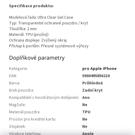
Specifikace produktu:
Modelová řada: Ultra Clear Gel Case
Typ: Transparentní ochranné pouzdro / kryt
Tloušťka: 2 mm
Materiál: TPU (pružný)
Ochrana displeje: Zvýšený okraj
Přístup k portům: Přesné systémové výřezy
Doplňkové parametry
Kategorie
:
pro Apple iPhone
EAN
:
5900495856210
Barva
:
Průhledná
Druh pouzdra
:
Zadní kryt
Kompatibilní s bezdrátovým dobíjením
:
Ano
MagSafe
:
Ne
Materiál pouzdra
:
TPU
Prostor pro kreditní kartu
:
Ne
Stojánek
:
Ne
Výrobce telefonu
:
Apple