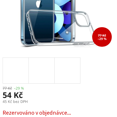
77 Kč
–29 %
77 Kč
–29 %
54 Kč
45 Kč bez DPH
Měrná
Rezervováno v objednávce...
cena: