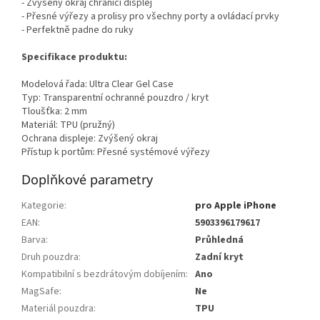
- Zvýšený okraj chránící displej
- Přesné výřezy a prolisy pro všechny porty a ovládací prvky
- Perfektně padne do ruky
Specifikace produktu:
Modelová řada: Ultra Clear Gel Case
Typ: Transparentní ochranné pouzdro / kryt
Tloušťka: 2 mm
Materiál: TPU (pružný)
Ochrana displeje: Zvýšený okraj
Přístup k portům: Přesné systémové výřezy
Doplňkové parametry
Kategorie
:
pro Apple iPhone
EAN
:
5903396179617
Barva
:
Průhledná
Druh pouzdra
:
Zadní kryt
Kompatibilní s bezdrátovým dobíjením
:
Ano
MagSafe
:
Ne
Materiál pouzdra
:
TPU