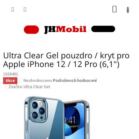
Přejít
NÁKUP
na
obsah
KOŠÍK
Ultra Clear Gel pouzdro / kryt pro
Apple iPhone 12 / 12 Pro (6,1")
1626461
Průměrné
Neohodnoceno
Podrobnosti hodnocení
Akce
hodnocení
Značka:
Ultra Clear Gel
produktu
je
0,0
z
5
hvězdiček.