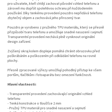
pro uživatele, kteří chtějí zachovat původní vzhled telefonu a
zároveň mu dopřát spolehlivou ochranu při každodenním
používání. Díky tenkému provedení pouzdro nepřidává telefonu
zbytečný objem a zachovává jeho přirozený tvar.
Pouzdro je vyrobeno z pružného TPU materiálu, který se přesně
přizpůsobí tvaru telefonu a umožňuje snadné nasazení i sejmutí.
Transparentní provedení nechává plně vyniknout originální
design zařízení.
Zvýšený okraj kolem displeje pomáhá chránit obrazovku před
poškrábáním a poškozením při odkládání telefonu na rovné
plochy.
Přesně zpracované výřezy umožňují pohodlný přístup ke všem
portům, tlačítkům i fotoaparátu bez omezení funkčnosti.
Hlavní vlastnosti:
- Transparentní provedení zachovávající originální vzhled
telefonu
- Tenká konstrukce o tloušťce 2 mm
- Pružný TPU materiál pro snadné nasazení a sejmutí