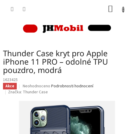
Přejít
NÁKUP
na
obsah
KOŠÍK
Thunder Case kryt pro Apple
iPhone 11 PRO – odolné TPU
pouzdro, modrá
1623425
Průměrné
Neohodnoceno
Podrobnosti hodnocení
Akce
hodnocení
Značka:
Thunder Case
produktu
je
0,0
z
5
hvězdiček.