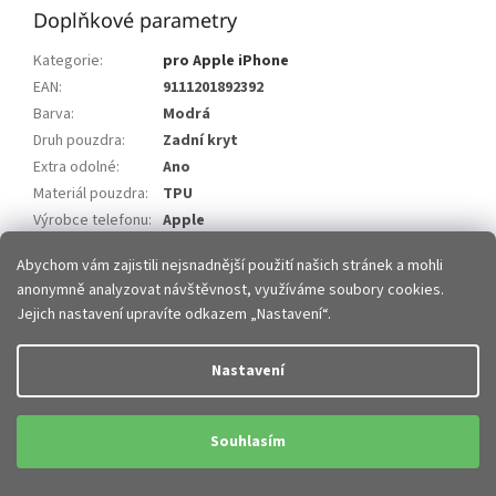
Doplňkové parametry
Kategorie
:
pro Apple iPhone
EAN
:
9111201892392
Barva
:
Modrá
Druh pouzdra
:
Zadní kryt
Extra odolné
:
Ano
Materiál pouzdra
:
TPU
Výrobce telefonu
:
Apple
Model telefonu
:
iPhone 11 Pro
Abychom vám zajistili nejsnadnější použití našich stránek a mohli
anonymně analyzovat návštěvnost, využíváme soubory cookies.
Z
Jejich nastavení upravíte odkazem „Nastavení“.
á
p
Vytvořil Shoptet
Nastavení
a
t
Copyright 2026
JHMobil.cz
. Všechna práva vyhrazena.
Upravit
í
Souhlasím
nastavení cookies