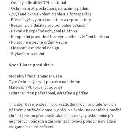
- Odolný a flexibilní TPU materiál
- Ochrana proti poškrábání, nárazům a pádům
- Zvýšené okraje kolem displeje a fotoaparátu
- Přesné výřezy pro konektory a reproduktory
- Responzivní tlačítka pro pohodlné ovládání
- Pevné a bezpečné uchycení telefonu
- Kompaktní provedení bez výrazného zvětšení telefonu
- Pohodlné a pevné držení v ruce
- Elegantní a moderní design
- Stylové provedení
Specifikace produktu:
Modelová řada: Thunder Case
Typ: Ochranný kryt / pouzdro na telefon
Materiál: TPU (pružný, odolný)
Ochrana: Proti poškrábání, nárazům a pádům
Thunder Case je ideální pro každodenní ochranu telefonu při
běžném používání doma, v práci, ve škole i na cestách. Pomáhá
chránit telefon před poškrábáním, nárazy i poškozením při
nechtěných pádech a zároveň zachovává pohodlné ovládání i
elegantní vzhled zařízení.