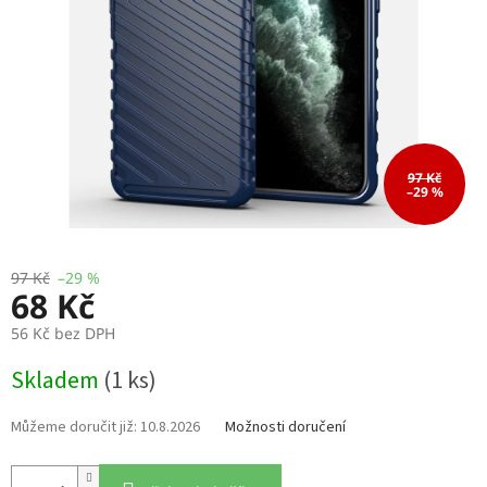
97 Kč
–29 %
97 Kč
–29 %
68 Kč
56 Kč bez DPH
Měrná
Skladem
(1 ks)
cena:
10.8.2026
Možnosti doručení