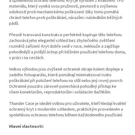
a spolehlivou ochranu telefonu. Kryt je vyroben z kvalitního TPU
materiálu, který vyniká svou pružností, pevností a zvýšenou
odolností proti mechanickému poškození. Díky tomu pomáhá
chránit telefon proti poškrábání, nárazům i následkům běžných
pádů.
Přesně tvarovaná konstrukce perfektně kopíruje tělo telefonu
zachovává jeho elegantní vzhled bez zbytečného zvětšení
rozměrů zařízení. Kryt dobře sedí v ruce, neklouže a zajišťuje
pohodlnější a jistější úchop při běžném používání telefonu doma,
v práci i na cestách.
Velkou výhodou jsou zvýšené ochranné okraje kolem displeje a
zadního fotoaparátu, které pomáhají minimalizovat riziko
poškrábání při položení telefonu na stůl nebo jiný rovný povrch.
Ochranné pouzdro zároveň ponechává pohodlný přístup ke
všem konektorům, reproduktorům i ovládacím tlačítkům.
Thunder Case je ideální volbou pro uživatele, kteří hledají kvalitní
ochranný kryt s moderním vzhledem, praktickým provedením a
spolehlivou ochranou telefonu během každodenního používání.
Hlavní vlastnosti: