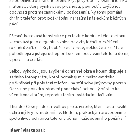
a spolehlivou ochranu telefonu. Kryt je vyroben z kvalitního TPU
materiálu, který vyniká svou pružností, pevností a zvýšenou
odolností proti mechanickému poškození. Díky tomu pomáhá
chránit telefon proti poškrábání, nárazům i následkům běžných
pádů.
Přesně tvarovaná konstrukce perfektně kopíruje tělo telefonu
zachovává jeho elegantní vzhled bez zbytečného zvětšení
rozměrů zařízení. Kryt dobře sedí v ruce, neklouže a zajišťuje
pohodlnější a jistější úchop při běžném používání telefonu doma,
v práci i na cestách.
Velkou výhodou jsou zvýšené ochranné okraje kolem displeje a
zadního fotoaparátu, které pomáhají minimalizovat riziko
poškrábání při položení telefonu na stůl nebo jiný rovný povrch.
Ochranné pouzdro zároveň ponechává pohodlný přístup ke
všem konektorům, reproduktorům i ovládacím tlačítkům.
Thunder Case je ideální volbou pro uživatele, kteří hledají kvalitní
ochranný kryt s moderním vzhledem, praktickým provedením a
spolehlivou ochranou telefonu během každodenního používání.
Hlavní vlastnosti: