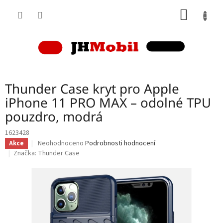
Přejít
NÁKUP
na
obsah
KOŠÍK
Thunder Case kryt pro Apple
iPhone 11 PRO MAX – odolné TPU
pouzdro, modrá
1623428
Průměrné
Neohodnoceno
Podrobnosti hodnocení
Akce
hodnocení
Značka:
Thunder Case
produktu
je
0,0
z
5
hvězdiček.