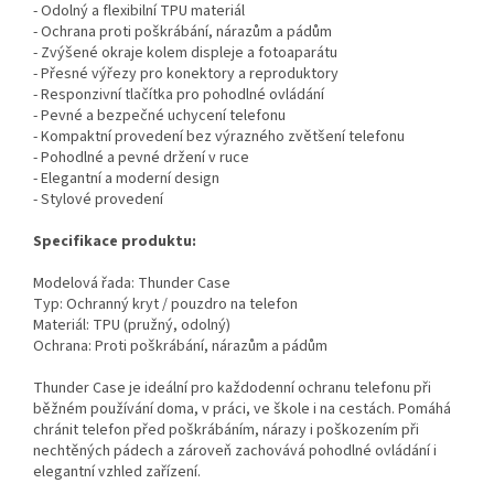
- Odolný a flexibilní TPU materiál
- Ochrana proti poškrábání, nárazům a pádům
- Zvýšené okraje kolem displeje a fotoaparátu
- Přesné výřezy pro konektory a reproduktory
- Responzivní tlačítka pro pohodlné ovládání
- Pevné a bezpečné uchycení telefonu
- Kompaktní provedení bez výrazného zvětšení telefonu
- Pohodlné a pevné držení v ruce
- Elegantní a moderní design
- Stylové provedení
Specifikace produktu:
Modelová řada: Thunder Case
Typ: Ochranný kryt / pouzdro na telefon
Materiál: TPU (pružný, odolný)
Ochrana: Proti poškrábání, nárazům a pádům
Thunder Case je ideální pro každodenní ochranu telefonu při
běžném používání doma, v práci, ve škole i na cestách. Pomáhá
chránit telefon před poškrábáním, nárazy i poškozením při
nechtěných pádech a zároveň zachovává pohodlné ovládání i
elegantní vzhled zařízení.