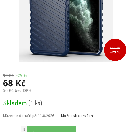
97 Kč
–29 %
97 Kč
–29 %
68 Kč
56 Kč bez DPH
Měrná
Skladem
(1 ks)
cena:
11.8.2026
Možnosti doručení