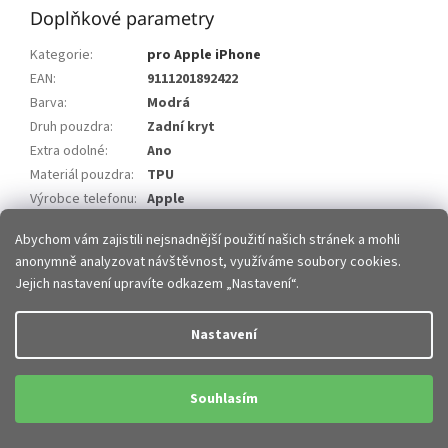
Doplňkové parametry
Kategorie
:
pro Apple iPhone
EAN
:
9111201892422
Barva
:
Modrá
Druh pouzdra
:
Zadní kryt
Extra odolné
:
Ano
Materiál pouzdra
:
TPU
Výrobce telefonu
:
Apple
Model telefonu
:
iPhone 11 Pro Max
Abychom vám zajistili nejsnadnější použití našich stránek a mohli
anonymně analyzovat návštěvnost, využíváme soubory cookies.
Z
Jejich nastavení upravíte odkazem „Nastavení“.
á
p
Vytvořil Shoptet
Nastavení
a
t
Copyright 2026
JHMobil.cz
. Všechna práva vyhrazena.
Upravit
í
Souhlasím
nastavení cookies