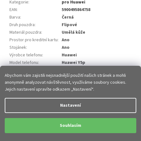
Kategorie
:
pro Huawei
EAN
:
5900495864758
Barva
:
Černá
Druh pouzdra
:
Flipové
Materiál pouzdra
:
Umělá kůže
Prostor pro kreditní kartu
:
Ano
Stojánek
:
Ano
Výrobce telefonu
:
Huawei
Model telefonu
:
Huawei Y5p
Položka byla vyprodána…
Abychom vám zajistili nejsnadnější použití našich stránek a mohli
anonymně analyzovat návštěvnost, využíváme soubory cookies.
Z
Jejich nastavení upravíte odkazem „Nastavení“.
á
p
Vytvořil Shoptet
Nastavení
a
t
Copyright 2026
JHMobil.cz
. Všechna práva vyhrazena.
Upravit
í
Souhlasím
nastavení cookies