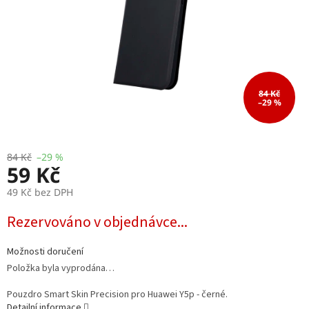
84 Kč
–29 %
84 Kč
–29 %
59 Kč
49 Kč bez DPH
Měrná
Rezervováno v objednávce...
cena:
Možnosti doručení
Položka byla vyprodána…
Pouzdro Smart Skin Precision pro Huawei Y5p - černé.
Detailní informace