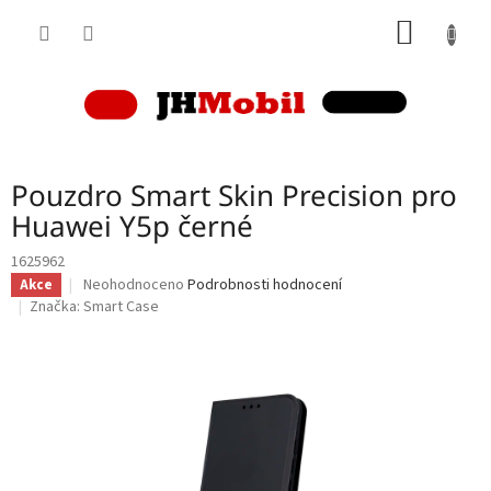
Přejít
NÁKUP
na
obsah
KOŠÍK
Pouzdro Smart Skin Precision pro
Huawei Y5p černé
1625962
Průměrné
Neohodnoceno
Podrobnosti hodnocení
Akce
hodnocení
Značka:
Smart Case
produktu
je
0,0
z
5
hvězdiček.