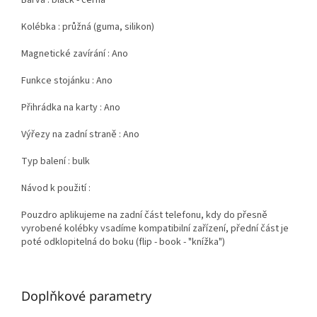
Barva : black - černá
Kolébka : průžná (guma, silikon)
Magnetické zavírání : Ano
Funkce stojánku : Ano
Přihrádka na karty : Ano
Výřezy na zadní straně : Ano
Typ balení : bulk
Návod k použití :
Pouzdro aplikujeme na zadní část telefonu, kdy do přesně
vyrobené kolébky vsadíme kompatibilní zařízení, přední část je
poté odklopitelná do boku (flip - book - "knížka")
Doplňkové parametry