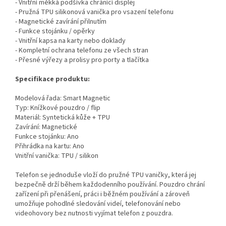
- Vnitřní měkká podšívka chránící displej
- Pružná TPU silikonová vanička pro vsazení telefonu
- Magnetické zavírání přilnutím
- Funkce stojánku / opěrky
- Vnitřní kapsa na karty nebo doklady
- Kompletní ochrana telefonu ze všech stran
- Přesné výřezy a prolisy pro porty a tlačítka
Specifikace produktu:
Modelová řada: Smart Magnetic
Typ: Knížkové pouzdro / flip
Materiál: Syntetická kůže + TPU
Zavírání: Magnetické
Funkce stojánku: Ano
Přihrádka na kartu: Ano
Vnitřní vanička: TPU / silikon
Telefon se jednoduše vloží do pružné TPU vaničky, která jej
bezpečně drží během každodenního používání. Pouzdro chrání
zařízení při přenášení, práci i běžném používání a zároveň
umožňuje pohodlné sledování videí, telefonování nebo
videohovory bez nutnosti vyjímat telefon z pouzdra.