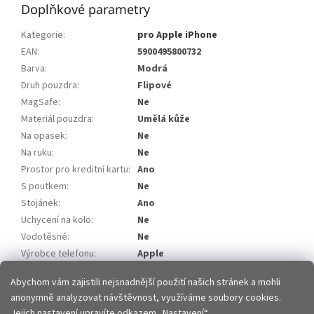
Doplňkové parametry
Kategorie
:
pro Apple iPhone
EAN
:
5900495800732
Barva
:
Modrá
Druh pouzdra
:
Flipové
MagSafe
:
Ne
Materiál pouzdra
:
Umělá kůže
Na opasek
:
Ne
Na ruku
:
Ne
Prostor pro kreditní kartu
:
Ano
S poutkem
:
Ne
Stojánek
:
Ano
Uchycení na kolo
:
Ne
Vodotěsné
:
Ne
Výrobce telefonu
:
Apple
Model telefonu
:
iPhone 11 Pro
Abychom vám zajistili nejsnadnější použití našich stránek a mohli
anonymně analyzovat návštěvnost, využíváme soubory cookies.
Z
Jejich nastavení upravíte odkazem „Nastavení“.