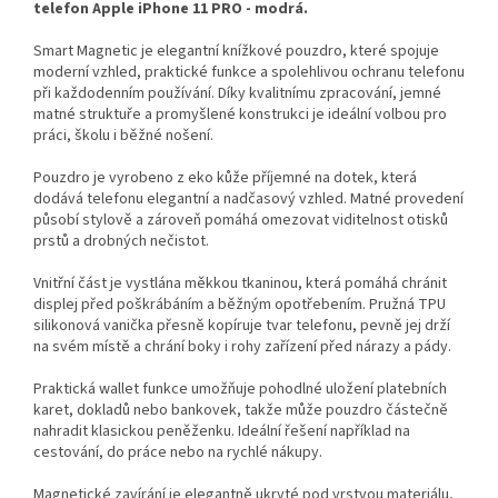
telefon Apple iPhone 11 PRO - modrá.
Smart Magnetic je elegantní knížkové pouzdro, které spojuje
moderní vzhled, praktické funkce a spolehlivou ochranu telefonu
při každodenním používání. Díky kvalitnímu zpracování, jemné
matné struktuře a promyšlené konstrukci je ideální volbou pro
práci, školu i běžné nošení.
Pouzdro je vyrobeno z eko kůže příjemné na dotek, která
dodává telefonu elegantní a nadčasový vzhled. Matné provedení
působí stylově a zároveň pomáhá omezovat viditelnost otisků
prstů a drobných nečistot.
Vnitřní část je vystlána měkkou tkaninou, která pomáhá chránit
displej před poškrábáním a běžným opotřebením. Pružná TPU
silikonová vanička přesně kopíruje tvar telefonu, pevně jej drží
na svém místě a chrání boky i rohy zařízení před nárazy a pády.
Praktická wallet funkce umožňuje pohodlné uložení platebních
karet, dokladů nebo bankovek, takže může pouzdro částečně
nahradit klasickou peněženku. Ideální řešení například na
cestování, do práce nebo na rychlé nákupy.
Magnetické zavírání je elegantně ukryté pod vrstvou materiálu,