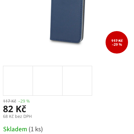
117 Kč
–29 %
117 Kč
–29 %
82 Kč
68 Kč bez DPH
Měrná
Skladem
(1 ks)
cena: