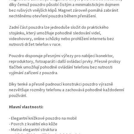
díky čemuž pouzdro působí čistým a minimalistickým dojmem
bez rušivých vnějších klipů. Magnet zároveň pomáhá zabránit
nechtěnému otevření pouzdra během přenášení.
Zadní část pouzdra lze jednoduše složit do praktického
stojánku, který umožňuje pohodlné sledování videí,
videohovory, online schůzky nebo prohlížení internetu bez
nutnosti držet telefon v ruce.
Pouzdro disponuje přesnými výřezy pro nabíjecí konektor,
reproduktory, fotoaparát i další ovládací prvky. Přesné prolisy
tlačítek umožňují pohodlné ovládání telefonu bez nutnosti
vyjímání zařízení z pouzdra.
Díky tenké a přesně padnoucí konstrukci pouzdro výrazně
nezvětšuje rozměry telefonu a zachovává pohodlné každodenní
používání.
Hlavní vlastnosti:
- Elegantní knížkové pouzdro na mobil
- Povrch z kvalitní eko kůže
- Matná elegantní struktura