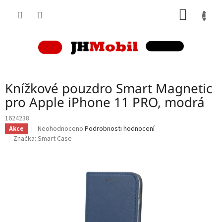
Přejít
NÁKUP
na
obsah
KOŠÍK
Knížkové pouzdro Smart Magnetic
pro Apple iPhone 11 PRO, modrá
1624238
Průměrné
Neohodnoceno
Podrobnosti hodnocení
Akce
hodnocení
Značka:
Smart Case
produktu
je
0,0
z
5
hvězdiček.