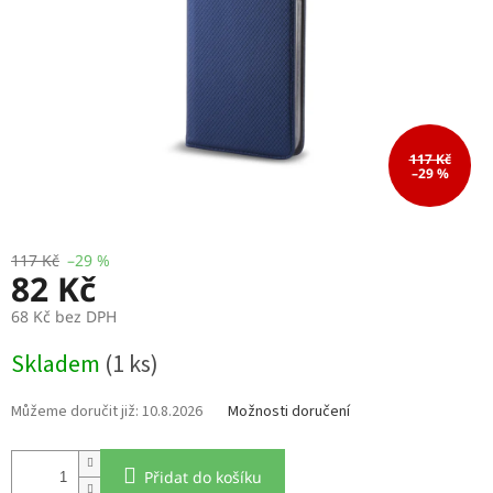
117 Kč
–29 %
117 Kč
–29 %
82 Kč
68 Kč bez DPH
Měrná
Skladem
(1 ks)
cena:
10.8.2026
Možnosti doručení
Přidat do košíku