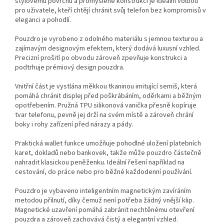
stylovému povrchu a promyšlené konstrukci je ideální volbou
pro uživatele, kteří chtějí chránit svůj telefon bez kompromisů v
eleganci a pohodlí.
Pouzdro je vyrobeno z odolného materiálu s jemnou texturou a
zajímavým designovým efektem, který dodává luxusní vzhled.
Precizní prošití po obvodu zároveň zpevňuje konstrukci a
podtrhuje prémiový design pouzdra.
Vnitřní část je vystlána měkkou tkaninou imitující semiš, která
pomáhá chránit displej před poškrábáním, oděrkami a běžným
opotřebením. Pružná TPU silikonová vanička přesně kopíruje
tvar telefonu, pevně jej drží na svém místě a zároveň chrání
boky i rohy zařízení před nárazy a pády.
Praktická wallet funkce umožňuje pohodlné uložení platebních
karet, dokladů nebo bankovek, takže může pouzdro částečně
nahradit klasickou peněženku. Ideální řešení například na
cestování, do práce nebo pro běžné každodenní používání.
Pouzdro je vybaveno inteligentním magnetickým zavíráním
metodou přilnutí, díky čemuž není potřeba žádný vnější klip.
Magnetické uzavření pomáhá zabránit nechtěnému otevření
pouzdra a zároveň zachovává čistý a elegantní vzhled.