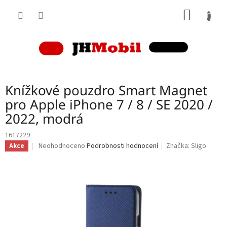
Přejít
NÁKUP
na
obsah
KOŠÍK
Knížkové pouzdro Smart Magnet
pro Apple iPhone 7 / 8 / SE 2020 /
2022, modrá
1617229
Průměrné
Neohodnoceno
Podrobnosti hodnocení
Značka:
Sligo
Akce
hodnocení
produktu
je
0,0
z
5
hvězdiček.