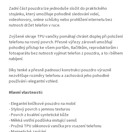
Zadní část pouzdra lze jednoduše složit do praktického
stojánku, který umožňuje pohodlné sledování videí,
videohovory, online schůzky nebo prohlížení internetu bez
nutnosti držet telefon v ruce.
Zvýšené okraje TPU vaničky pomáhají chránit displej při položení
telefonu na rovný povrch. Přesné výřezy zároveň umožňují
pohodlný přístup ke všem portům, tlačítkům, reproduktorům i
fotoaparátu bez nutnosti vyjímat telefon z pouzdra, a to i během
nabíjení.
Díky tenké a přesně padnoucí konstrukci pouzdro výrazně
nezvětšuje rozměry telefonu a zachovává jeho pohodlné
používání i elegantní vzhled.
Hlavní vlastnosti:
- Elegantní knížkové pouzdro na mobil
- Stylový povrch s jemnou texturou
- Povrch z kvalitní syntetické kůže
- Měkká vnitřní podšívka imitující semiš
- Pružná TPU silikonová vanička pro vsazení telefonu
- Magnetické zavírání