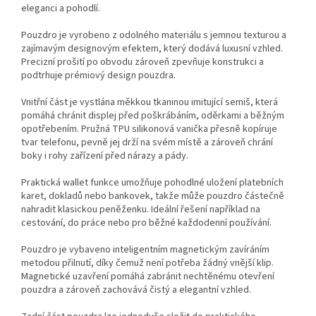
eleganci a pohodlí.
Pouzdro je vyrobeno z odolného materiálu s jemnou texturou a
zajímavým designovým efektem, který dodává luxusní vzhled.
Precizní prošití po obvodu zároveň zpevňuje konstrukci a
podtrhuje prémiový design pouzdra.
Vnitřní část je vystlána měkkou tkaninou imitující semiš, která
pomáhá chránit displej před poškrábáním, oděrkami a běžným
opotřebením. Pružná TPU silikonová vanička přesně kopíruje
tvar telefonu, pevně jej drží na svém místě a zároveň chrání
boky i rohy zařízení před nárazy a pády.
Praktická wallet funkce umožňuje pohodlné uložení platebních
karet, dokladů nebo bankovek, takže může pouzdro částečně
nahradit klasickou peněženku. Ideální řešení například na
cestování, do práce nebo pro běžné každodenní používání.
Pouzdro je vybaveno inteligentním magnetickým zavíráním
metodou přilnutí, díky čemuž není potřeba žádný vnější klip.
Magnetické uzavření pomáhá zabránit nechtěnému otevření
pouzdra a zároveň zachovává čistý a elegantní vzhled.