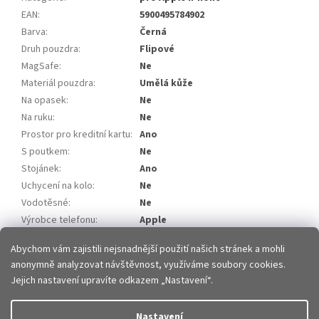
EAN
:
5900495784902
Barva
:
Černá
Druh pouzdra
:
Flipové
MagSafe
:
Ne
Materiál pouzdra
:
Umělá kůže
Na opasek
:
Ne
Na ruku
:
Ne
Prostor pro kreditní kartu
:
Ano
S poutkem
:
Ne
Stojánek
:
Ano
Uchycení na kolo
:
Ne
Vodotěsné
:
Ne
Výrobce telefonu
:
Apple
Model telefonu
:
iPhone 11
Abychom vám zajistili nejsnadnější použití našich stránek a mohli
anonymně analyzovat návštěvnost, využíváme soubory cookies.
Z
Jejich nastavení upravíte odkazem „Nastavení“.
á
p
Vytvořil Shoptet
Nastavení