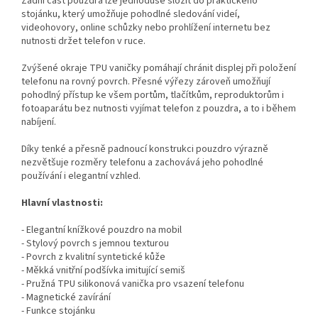
Zadní část pouzdra lze jednoduše složit do praktického
stojánku, který umožňuje pohodlné sledování videí,
videohovory, online schůzky nebo prohlížení internetu bez
nutnosti držet telefon v ruce.
Zvýšené okraje TPU vaničky pomáhají chránit displej při položení
telefonu na rovný povrch. Přesné výřezy zároveň umožňují
pohodlný přístup ke všem portům, tlačítkům, reproduktorům i
fotoaparátu bez nutnosti vyjímat telefon z pouzdra, a to i během
nabíjení.
Díky tenké a přesně padnoucí konstrukci pouzdro výrazně
nezvětšuje rozměry telefonu a zachovává jeho pohodlné
používání i elegantní vzhled.
Hlavní vlastnosti:
- Elegantní knížkové pouzdro na mobil
- Stylový povrch s jemnou texturou
- Povrch z kvalitní syntetické kůže
- Měkká vnitřní podšívka imitující semiš
- Pružná TPU silikonová vanička pro vsazení telefonu
- Magnetické zavírání
- Funkce stojánku