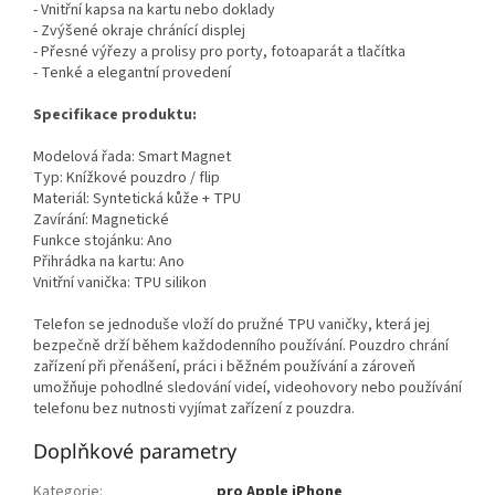
- Vnitřní kapsa na kartu nebo doklady
- Zvýšené okraje chránící displej
- Přesné výřezy a prolisy pro porty, fotoaparát a tlačítka
- Tenké a elegantní provedení
Specifikace produktu:
Modelová řada: Smart Magnet
Typ: Knížkové pouzdro / flip
Materiál: Syntetická kůže + TPU
Zavírání: Magnetické
Funkce stojánku: Ano
Přihrádka na kartu: Ano
Vnitřní vanička: TPU silikon
Telefon se jednoduše vloží do pružné TPU vaničky, která jej
bezpečně drží během každodenního používání. Pouzdro chrání
zařízení při přenášení, práci i běžném používání a zároveň
umožňuje pohodlné sledování videí, videohovory nebo používání
telefonu bez nutnosti vyjímat zařízení z pouzdra.
Doplňkové parametry
Kategorie
:
pro Apple iPhone