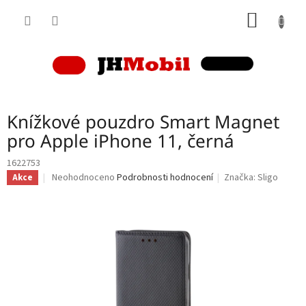
Přejít
NÁKUP
na
obsah
KOŠÍK
Knížkové pouzdro Smart Magnet
pro Apple iPhone 11, černá
1622753
Průměrné
Neohodnoceno
Podrobnosti hodnocení
Značka:
Sligo
Akce
hodnocení
produktu
je
0,0
z
5
hvězdiček.