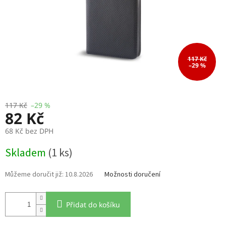
117 Kč
–29 %
117 Kč
–29 %
82 Kč
68 Kč bez DPH
Měrná
Skladem
(1 ks)
cena:
10.8.2026
Možnosti doručení
Přidat do košíku