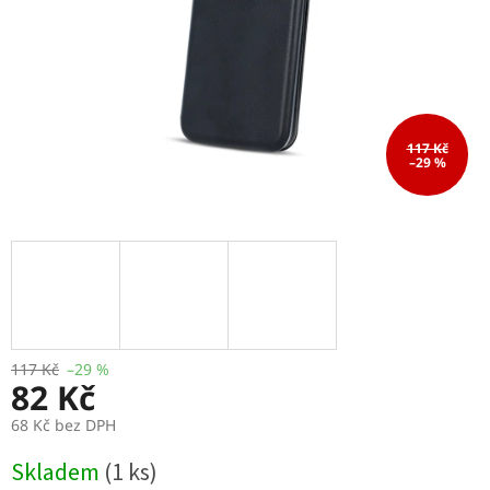
117 Kč
–29 %
117 Kč
–29 %
82 Kč
68 Kč bez DPH
Měrná
Skladem
(1 ks)
cena: