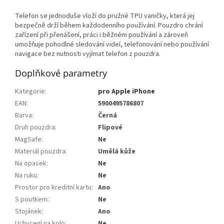
Telefon se jednoduše vloží do pružné TPU vaničky, která jej
bezpečně drží během každodenního používání. Pouzdro chrání
zařízení při přenášení, práci i běžném používání a zároveň
umožňuje pohodlné sledování videí, telefonování nebo používání
navigace bez nutnosti vyjímat telefon z pouzdra.
Doplňkové parametry
Kategorie
:
pro Apple iPhone
EAN
:
5900495786807
Barva
:
Černá
Druh pouzdra
:
Flipové
MagSafe
:
Ne
Materiál pouzdra
:
Umělá kůže
Na opasek
:
Ne
Na ruku
:
Ne
Prostor pro kreditní kartu
:
Ano
S poutkem
:
Ne
Stojánek
:
Ano
Uchycení na kolo
:
Ne