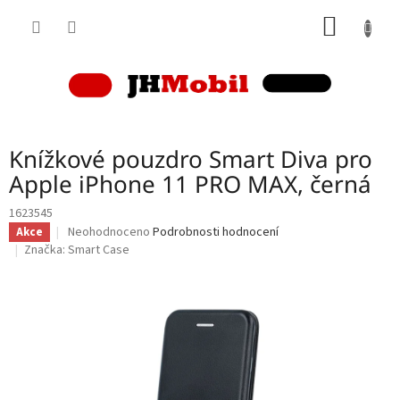
Přejít
NÁKUP
na
obsah
KOŠÍK
Knížkové pouzdro Smart Diva pro
Apple iPhone 11 PRO MAX, černá
1623545
Průměrné
Neohodnoceno
Podrobnosti hodnocení
Akce
hodnocení
Značka:
Smart Case
produktu
je
0,0
z
5
hvězdiček.