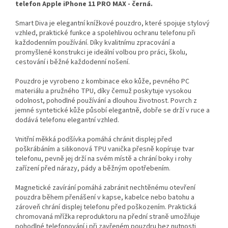
telefon Apple iPhone 11 PRO MAX - černá.
Smart Diva je elegantní knížkové pouzdro, které spojuje stylový
vzhled, praktické funkce a spolehlivou ochranu telefonu při
každodenním používání. Díky kvalitnímu zpracování a
promyšlené konstrukci je ideální volbou pro práci, školu,
cestování i běžné každodenní nošení.
Pouzdro je vyrobeno z kombinace eko kůže, pevného PC
materiálu a pružného TPU, díky čemuž poskytuje vysokou
odolnost, pohodlné používání a dlouhou životnost. Povrch z
jemné syntetické kůže působí elegantně, dobře se drží v ruce a
dodává telefonu elegantní vzhled.
Vnitřní měkká podšívka pomáhá chránit displej před
poškrábáním a silikonová TPU vanička přesně kopíruje tvar
telefonu, pevně jej drží na svém místě a chrání boky i rohy
zařízení před nárazy, pády a běžným opotřebením.
Magnetické zavírání pomáhá zabránit nechtěnému otevření
pouzdra během přenášení v kapse, kabelce nebo batohu a
zároveň chrání displej telefonu před poškozením. Praktická
chromovaná mřížka reproduktoru na přední straně umožňuje
pohodlné telefonování i při zavřeném pouzdru bez nutnosti