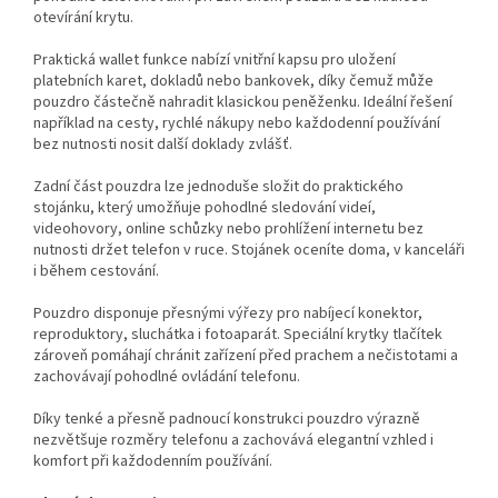
otevírání krytu.
Praktická wallet funkce nabízí vnitřní kapsu pro uložení
platebních karet, dokladů nebo bankovek, díky čemuž může
pouzdro částečně nahradit klasickou peněženku. Ideální řešení
například na cesty, rychlé nákupy nebo každodenní používání
bez nutnosti nosit další doklady zvlášť.
Zadní část pouzdra lze jednoduše složit do praktického
stojánku, který umožňuje pohodlné sledování videí,
videohovory, online schůzky nebo prohlížení internetu bez
nutnosti držet telefon v ruce. Stojánek oceníte doma, v kanceláři
i během cestování.
Pouzdro disponuje přesnými výřezy pro nabíjecí konektor,
reproduktory, sluchátka i fotoaparát. Speciální krytky tlačítek
zároveň pomáhají chránit zařízení před prachem a nečistotami a
zachovávají pohodlné ovládání telefonu.
Díky tenké a přesně padnoucí konstrukci pouzdro výrazně
nezvětšuje rozměry telefonu a zachovává elegantní vzhled i
komfort při každodenním používání.