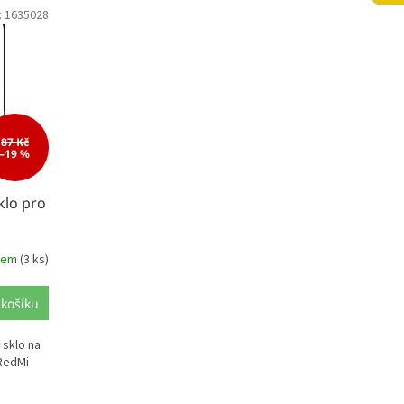
:
1635028
87 Kč
–19 %
klo pro
dem
(3 ks)
 košíku
 sklo na
 RedMi