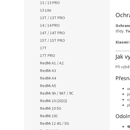
13 / 13 PRO
13 Lite
Ochra
13T / 13T PRO
14 / 14 PRO
Ochrann
třídy.
Tv
14T / 14T PRO
15T / 15T PRO
Xiaomi 
17T
Jak v
17T PRO
RedMi A1 / A2
Při výb
RedMi A3
Přesn
RedMi A4
RedMi A5
u
RedMi 9A / 9AT / 9C
p
v
RedMi 10 (2022)
p
RedMi 10 5G
Odoln
RedMi 10C
RedMi 12 4G / 5G
9