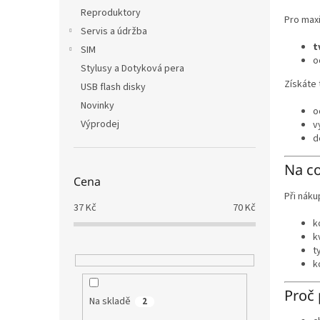
Reproduktory
Pro max
Servis a údržba
t
SIM
o
Stylusy a Dotyková pera
Získáte 
USB flash disky
Novinky
o
Výprodej
v
d
Na co
Cena
Při nák
37
Kč
70
Kč
k
k
t
k
Proč 
Na skladě
2