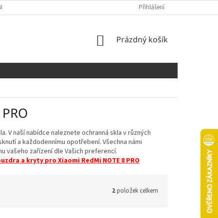
NÍCH ÚDAJŮ
COOKIES
Přihlášení
NÁKUPNÍ
Prázdný košík
KOŠÍK
8 PRO
. V naší nabídce naleznete ochranná skla v různých
rasknutí a každodennímu opotřebení. Všechna námi
u vašeho zařízení dle Vašich preferencí.
uzdra a kryty pro Xiaomi RedMi NOTE 8 PRO
2
položek celkem