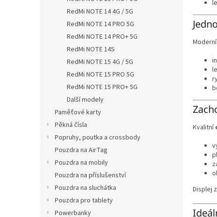
l
RedMi NOTE 14 4G / 5G
Jedno
RedMi NOTE 14 PRO 5G
RedMi NOTE 14 PRO+ 5G
Modern
RedMi NOTE 14S
i
RedMi NOTE 15 4G / 5G
l
RedMi NOTE 15 PRO 5G
r
RedMi NOTE 15 PRO+ 5G
b
Další modely
Zacho
Paměťové karty
Pěkná čísla
Kvalitní
Popruhy, poutka a crossbody
v
Pouzdra na AirTag
p
Pouzdra na mobily
z
o
Pouzdra na příslušenství
Pouzdra na sluchátka
Displej 
Pouzdra pro tablety
Ideál
Powerbanky