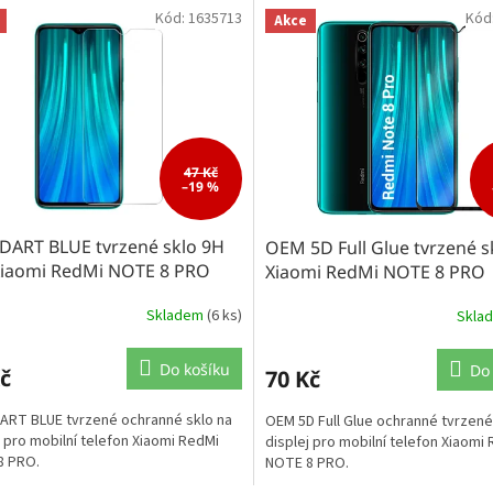
Kód:
1635713
Kód
Akce
47 Kč
–19 %
DART BLUE tvrzené sklo 9H
OEM 5D Full Glue tvrzené s
Xiaomi RedMi NOTE 8 PRO
Xiaomi RedMi NOTE 8 PRO
Skladem
(6 ks)
Skla
Do košíku
Do
č
70 Kč
RT BLUE tvrzené ochranné sklo na
OEM 5D Full Glue ochranné tvrzené
j pro mobilní telefon Xiaomi RedMi
displej pro mobilní telefon Xiaomi
8 PRO.
NOTE 8 PRO.