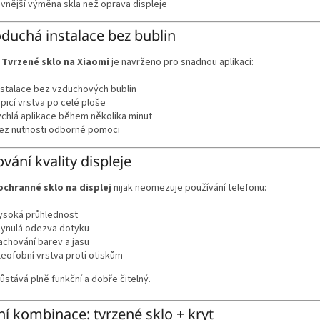
evnější výměna skla než oprava displeje
duchá instalace bez bublin
í
Tvrzené sklo na Xiaomi
je navrženo pro snadnou aplikaci:
nstalace bez vzduchových bublin
epicí vrstva po celé ploše
ychlá aplikace během několika minut
ez nutnosti odborné pomoci
vání kvality displeje
ochranné sklo na displej
nijak neomezuje používání telefonu:
ysoká průhlednost
lynulá odezva dotyku
achování barev a jasu
leofobní vrstva proti otiskům
zůstává plně funkční a dobře čitelný.
ní kombinace: tvrzené sklo + kryt