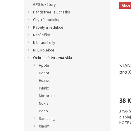
n
V
n
GPS lokátory
Akce
e
ý
í
Handsfree, sluchátka
l
p
p
Chytré hodinky
i
r
s
o
Kabely a redukce
p
d
Nabíječky
r
u
Náhradní díly
o
k
NHL kolekce
d
t
Ochranná tvrzená skla
u
ů
STAN
k
Apple
pro 
t
Honor
ů
Huawei
Infinix
Motorola
38 K
Nokia
Poco
STANDA
disple
Samsung
NOTE 
Xiaomi