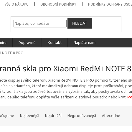
VŠE O NÁKUPU
OBCHODNÍ PODMÍNKY
PODMÍNKY OCHRANY OSOB
HLEDAT
míru
Dopravné
Kontakt
Napište nám
i NOTE 8 PRO
ranná skla pro Xiaomi RedMi NOTE 
čte displej svého telefonu Xiaomi RedMi NOTE 8 PRO pomocí tvrzeného skla
ích a variantách, která maximalizují ochranu displeje proti poškrábání, p
 tvrzená skla jsou pečlivě testována a vybrána tak, aby poskytovala ochran
anu celého telefonu doplňte Vaše zařízení o stylové pouzdro nebo kryt:
Po
učujeme
Nejlevnější
Nejdražší
Nejprodávanější
Abecedně