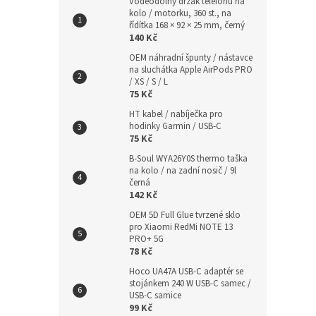
Voděodolný držák telefonu na
kolo / motorku, 360 st., na
řídítka 168 × 92 × 25 mm, černý
140 Kč
OEM náhradní špunty / nástavce
na sluchátka Apple AirPods PRO
/ XS / S / L
75 Kč
HT kabel / nabíječka pro
hodinky Garmin / USB-C
75 Kč
B-Soul WYA26Y0S thermo taška
na kolo / na zadní nosič / 9l
černá
142 Kč
OEM 5D Full Glue tvrzené sklo
pro Xiaomi RedMi NOTE 13
PRO+ 5G
78 Kč
Hoco UA47A USB-C adaptér se
stojánkem 240 W USB-C samec /
USB-C samice
99 Kč