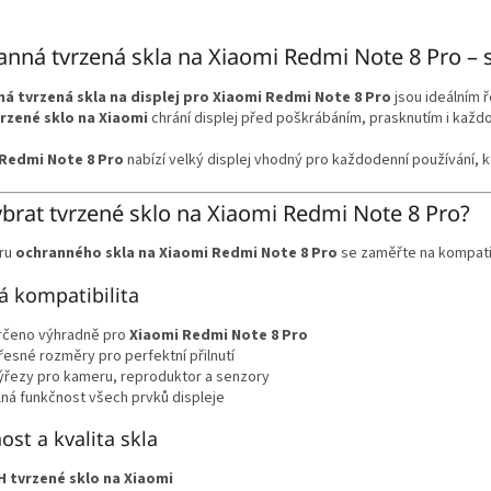
O
v
nná tvrzená skla na Xiaomi Redmi Note 8 Pro – s
l
á
á tvrzená skla na displej pro Xiaomi Redmi Note 8 Pro
jsou ideálním 
d
rzené sklo na Xiaomi
chrání displej před poškrábáním, prasknutím i kaž
a
c
Redmi Note 8 Pro
nabízí velký displej vhodný pro každodenní používání, kte
í
p
r
ybrat tvrzené sklo na Xiaomi Redmi Note 8 Pro?
v
k
ěru
ochranného skla na Xiaomi Redmi Note 8 Pro
se zaměřte na kompatibi
y
v
á kompatibilita
ý
p
rčeno výhradně pro
Xiaomi Redmi Note 8 Pro
i
řesné rozměry pro perfektní přilnutí
s
ýřezy pro kameru, reproduktor a senzory
u
lná funkčnost všech prvků displeje
ost a kvalita skla
H tvrzené sklo na Xiaomi