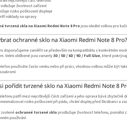
hrání nejcitlivější část telefonu
rodlužuje životnost zařízení
nižuje riziko poškození displeje
etří náklady na opravy
á tvrzená skla na Xiaomi Redmi Note 8 Pro
jsou ideální volbou pro ka
ybrat ochranné sklo na Xiaomi Redmi Note 8 Pro
ru doporučujeme zaměřit se především na kompatibilitu s konkrétním model
m. Velmi oblíbené jsou varianty
3D / 5D / 6D / 9D / Full Glue
, které pokrývaj
elefon používáte často venku nebo při práci, vhodnou volbou může být ta
 soukromí.
si pořídit tvrzené sklo na Xiaomi Redmi Note 8 P
telefonu patří mezi nejcitlivější části zařízení a jeho oprava bývá zbytečně d
inimalizovat riziko poškození při pádu, chrání displej před škrábanci a z
 zvolené
ochranné tvrzené sklo
prodlužuje životnost telefonu, pomáhá z
nním používání.