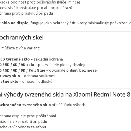
ysoká odolnost proti poškrábání (klíče, mince)
ícevrstvá konstrukce pro absorpci nárazů
chrana proti prasknutí při pádu
 sklo na displej
funguje jako ochranný štít, který minimalizuje poškození d
ochranných skel
i můžete z více variant:
.5D tvrzené sklo
– základní ochrana
D / 5D / 6D / 9D skla
– pokrytí celé plochy displeje
D / 5D / 6D / 9D / Full Glue
– dokonalé přilnutí bez mezer
rivacy sklo
– ochrana soukromí
atné sklo
– omezení odlesků
í výhody tvrzeného skla na Xiaomi Redmi Note 8
ochranného tvrzeného skla
přináší řadu výhod:
chrana displeje proti poškrábání
nížení rizika rozbití při pádu
achování hodnoty telefonu