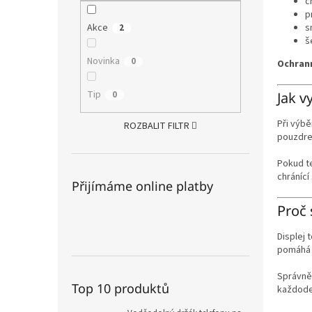
c
p
Akce
s
2
š
Novinka
0
Ochrann
Tip
0
Jak v
Při výbě
ROZBALIT FILTR
pouzdre
Pokud t
chránící
Přijímáme online platby
Proč 
Displej 
pomáhá m
Správně
Top 10 produktů
každode