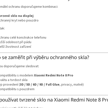
imální ochranu doporučujeme kombinaci:
vrzené sklo na displej
chranný kryt nebo pouzdro
tak:
chranu celé konstrukce telefonu
yšší odolnost při pádu
elší životnost zařízení
 se zaměřit při výběru ochranného skla?
upu doporučujeme sledovat:
ompatibilitu s modelem
Xiaomi Redmi Note 8 Pro
valitu a tvrdost skla
yp provedení (
3D / 5D / 6D / 9D / Full Glue
, privacy, matné)
ompatibilitu s pouzdrem
používat tvrzené sklo na Xiaomi Redmi Note 8 Pr