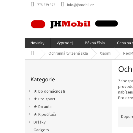
Přejít
776 339 922
info@jhmobil.cz
na
obsah
Novinky
Výprodej
Pěkná čísla
Cena na 
Domů
Ochranná tvrzená skla
Xiaomi
RedM
P
Och
o
Přeskočit
s
Kategorie
kategorie
Zabezpe
t
proveden
r
★ Do domácnosti
nabízená
a
Pro ochr
★ Pro sport
n
★ Do auta
n
Ř
í
★ K počítači
a
Dopor
p
z
Držáky
a
e
Gadgets