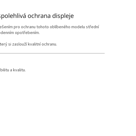
polehlivá ochrana displeje
řešením pro ochranu tohoto oblíbeného modelu střední
dodenním opotřebením.
rý si zaslouží kvalitní ochranu.
litu a kvalitu.