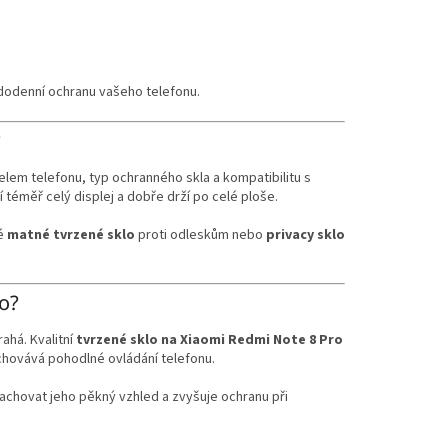
ždodenní ochranu vašeho telefonu.
?
em telefonu, typ ochranného skla a kompatibilitu s
í téměř celý displej a dobře drží po celé ploše.
ké
matné tvrzené sklo
proti odleskům nebo
privacy sklo
ro?
rahá. Kvalitní
tvrzené sklo na Xiaomi Redmi Note 8 Pro
achovává pohodlné ovládání telefonu.
achovat jeho pěkný vzhled a zvyšuje ochranu při