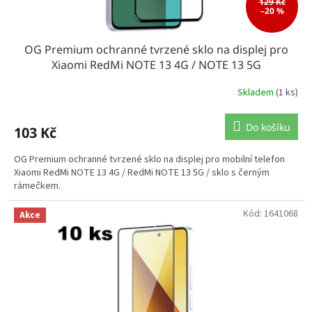
ů
129 Kč
–20 %
OG Premium ochranné tvrzené sklo na displej pro
Xiaomi RedMi NOTE 13 4G / NOTE 13 5G
Skladem
(1 ks)
Do košíku
103 Kč
OG Premium ochranné tvrzené sklo na displej pro mobilní telefon
Xiaomi RedMi NOTE 13 4G / RedMi NOTE 13 5G / sklo s černým
rámečkem.
Kód:
1641068
Akce