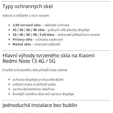
Typy ochranných skel
Vybrat si můžete z více variant:
2.5D tvrzené sklo
– základní ochrana
3D / 5D / 6D / 9D skla
– pokrytí celé plochy displeje
3D / 5D / 6D / 9D / Full Glue
– dokonalé přilnutí bez mezer
Privacy sklo
– ochrana soukromí
Matné sklo
– omezení odlesků
Hlavní výhody tvrzeného skla na Xiaomi
Redmi Note 13 4G / 5G
Použití ochranného skla přináší řadu výhod:
ochrana displeje proti poškrábání
snížení rizika rozbití při pádu
zachování hodnoty telefonu
levnější výměna skla než oprava displeje
Jednoduchá instalace bez bublin