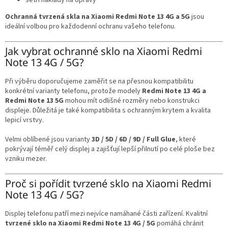
šetří náklady na opravy
Ochranná tvrzená skla na Xiaomi Redmi Note 13 4G a 5G
jsou
ideální volbou pro každodenní ochranu vašeho telefonu.
Jak vybrat ochranné sklo na Xiaomi Redmi
Note 13 4G / 5G?
Při výběru doporučujeme zaměřit se na přesnou kompatibilitu
konkrétní varianty telefonu, protože modely
Redmi Note 13 4G a
Redmi Note 13 5G
mohou mít odlišné rozměry nebo konstrukci
displeje. Důležitá je také kompatibilita s ochranným krytem a kvalita
lepicí vrstvy.
Velmi oblíbené jsou varianty
3D / 5D / 6D / 9D / Full Glue
, které
pokrývají téměř celý displej a zajišťují lepší přilnutí po celé ploše bez
vzniku mezer.
Proč si pořídit tvrzené sklo na Xiaomi Redmi
Note 13 4G / 5G?
Displej telefonu patří mezi nejvíce namáhané části zařízení. Kvalitní
tvrzené sklo na Xiaomi Redmi Note 13 4G / 5G
pomáhá chránit