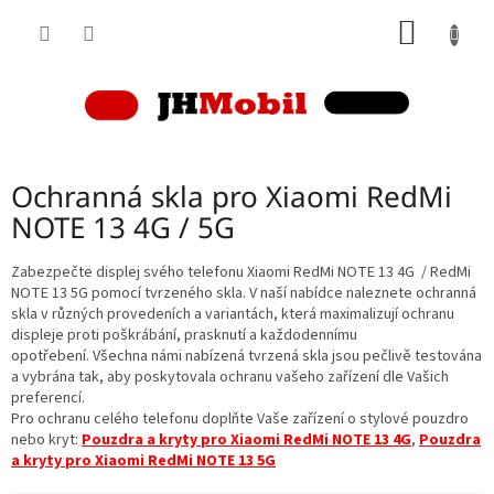
Přejít
NÁKUP
na
obsah
KOŠÍK
Ochranná skla pro Xiaomi RedMi
NOTE 13 4G / 5G
Zabezpečte displej svého telefonu Xiaomi RedMi NOTE 13 4G / RedMi
NOTE 13 5G pomocí tvrzeného skla. V naší nabídce naleznete ochranná
skla v různých provedeních a variantách, která maximalizují ochranu
displeje proti poškrábání, prasknutí a každodennímu
opotřebení. Všechna námi nabízená tvrzená skla jsou pečlivě testována
a vybrána tak, aby poskytovala ochranu vašeho zařízení dle Vašich
preferencí.
Pro ochranu celého telefonu doplňte Vaše zařízení o stylové pouzdro
nebo kryt:
Pouzdra a kryty pro Xiaomi RedMi NOTE 13 4G
,
Pouzdra
a kryty pro Xiaomi RedMi NOTE 13 5G