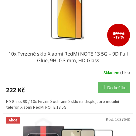
277 Kč
–19 %
10x Tvrzené sklo Xiaomi RedMi NOTE 13 5G – 9D Full
Glue, 9H, 0.3 mm, HD Glass
Skladem
(1 ks)
Do košíku
222 Kč
HD Glass 9D / 10x tvrzené ochranné sklo na displej, pro mobilní
telefon Xiaomi RedMi NOTE 13 5G.
Kód:
1637648
Akce