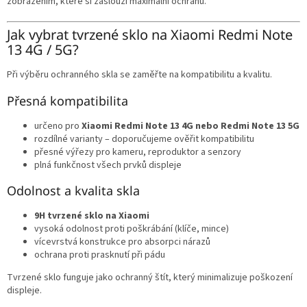
zobrazením, které si zaslouží maximální ochranu.
v
ý
Jak vybrat tvrzené sklo na Xiaomi Redmi Note
p
13 4G / 5G?
i
s
u
Při výběru ochranného skla se zaměřte na kompatibilitu a kvalitu.
Přesná kompatibilita
určeno pro
Xiaomi Redmi Note 13 4G nebo Redmi Note 13 5G
rozdílné varianty – doporučujeme ověřit kompatibilitu
přesné výřezy pro kameru, reproduktor a senzory
plná funkčnost všech prvků displeje
Odolnost a kvalita skla
9H tvrzené sklo na Xiaomi
vysoká odolnost proti poškrábání (klíče, mince)
vícevrstvá konstrukce pro absorpci nárazů
ochrana proti prasknutí při pádu
Tvrzené sklo funguje jako ochranný štít, který minimalizuje poškození
displeje.