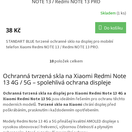
NOTE 13 / Redmi NOTE 13 PRO
Skladem
(1 ks)
Do košíku
38 Kč
STANDART BLUE tvrzené ochranné sklo na displej pro mobilní
telefon Xiaomi Redmi NOTE 13 / Redmi NOTE 13 PRO.
10
položek celkem
O
v
l
Ochranná tvrzená skla na Xiaomi Redmi Note
á
13 4G / 5G – spolehlivá ochrana displeje
d
a
Ochranná tvrzená skla na displej pro Xiaomi Redmi Note 13 4G a
c
Xiaomi Redmi Note 13 5G
jsou ideálním řešením pro ochranu těchto
í
moderních modelů.
Tvrzené sklo na Xiaomi
chrání displej před
p
poškrábáním, prasknutím i každodenním opotřebením.
r
v
Modely Redmi Note 13 4G a 5G přinášejí kvalitní AMOLED displeje s
k
vysokou obnovovací frekvencí, výbornou čitelností a plynulým
y