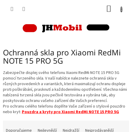
Přejít
NÁKUP
na
obsah
KOŠÍK
Ochranná skla pro Xiaomi RedMi
NOTE 15 PRO 5G
Zabezpečte displej svého telefonu Xiaomi RedMi NOTE 15 PRO 5G
pomocí tvrzeného skla. V naší nabídce naleznete ochranná skla v
různých provedeních a variantách, která maximalizují ochranu displeje
proti poškrábání, prasknutí a každodennímu opotřebení. Všechna námi
nabízená tvrzená skla jsou pečlivě testována a vybrána tak, aby
poskytovala ochranu vašeho zařízení dle Vašich preferencí.
Pro ochranu celého telefonu doplňte Vaše zařízení o stylové pouzdro
nebo kryt:
Pouzdra a kryty pro Xiaomi RedMi NOTE 15 PRO 5G
Ř
a
Doporučujeme
Nejlevnější
Nejdražší
Nejprodávanější