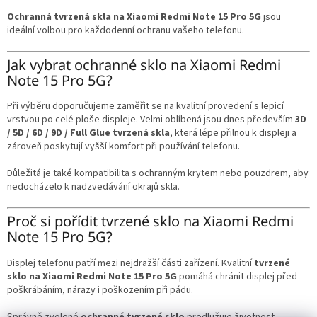
Ochranná tvrzená skla na Xiaomi Redmi Note 15 Pro 5G
jsou
ideální volbou pro každodenní ochranu vašeho telefonu.
Jak vybrat ochranné sklo na Xiaomi Redmi
Note 15 Pro 5G?
Při výběru doporučujeme zaměřit se na kvalitní provedení s lepicí
vrstvou po celé ploše displeje. Velmi oblíbená jsou dnes především
3D
/ 5D / 6D / 9D / Full Glue tvrzená skla
, která lépe přilnou k displeji a
zároveň poskytují vyšší komfort při používání telefonu.
Důležitá je také kompatibilita s ochranným krytem nebo pouzdrem, aby
nedocházelo k nadzvedávání okrajů skla.
Proč si pořídit tvrzené sklo na Xiaomi Redmi
Note 15 Pro 5G?
Displej telefonu patří mezi nejdražší části zařízení. Kvalitní
tvrzené
sklo na Xiaomi Redmi Note 15 Pro 5G
pomáhá chránit displej před
poškrábáním, nárazy i poškozením při pádu.
Správně zvolené
ochranné tvrzené sklo
prodlužuje životnost