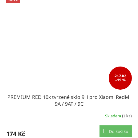
217 Kč
–19 %
PREMIUM RED 10x tvrzené sklo 9H pro Xiaomi RedMi
9A / 9AT / 9C
Skladem
(1 ks)
Do košíku
174 Kč