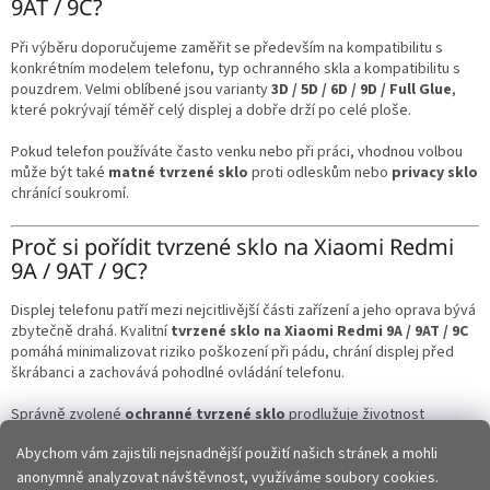
9AT / 9C?
Při výběru doporučujeme zaměřit se především na kompatibilitu s
konkrétním modelem telefonu, typ ochranného skla a kompatibilitu s
pouzdrem. Velmi oblíbené jsou varianty
3D / 5D / 6D / 9D / Full Glue
,
které pokrývají téměř celý displej a dobře drží po celé ploše.
Pokud telefon používáte často venku nebo při práci, vhodnou volbou
může být také
matné tvrzené sklo
proti odleskům nebo
privacy sklo
chránící soukromí.
Proč si pořídit tvrzené sklo na Xiaomi Redmi
9A / 9AT / 9C?
Displej telefonu patří mezi nejcitlivější části zařízení a jeho oprava bývá
zbytečně drahá. Kvalitní
tvrzené sklo na Xiaomi Redmi 9A / 9AT / 9C
pomáhá minimalizovat riziko poškození při pádu, chrání displej před
škrábanci a zachovává pohodlné ovládání telefonu.
Správně zvolené
ochranné tvrzené sklo
prodlužuje životnost
telefonu, pomáhá zachovat jeho pěkný vzhled a zvyšuje ochranu při
Abychom vám zajistili nejsnadnější použití našich stránek a mohli
každodenním používání.
anonymně analyzovat návštěvnost, využíváme soubory cookies.