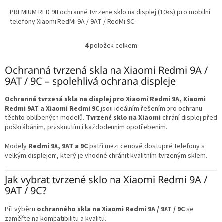
PREMIUM RED 9H ochranné tvrzené sklo na displej (10ks) pro mobilní
telefony Xiaomi RedMi 9A / 9AT / RedMi 9C.
4
položek celkem
O
v
l
Ochranná tvrzená skla na Xiaomi Redmi 9A /
á
9AT / 9C – spolehlivá ochrana displeje
d
a
Ochranná tvrzená skla na displej pro Xiaomi Redmi 9A, Xiaomi
c
Redmi 9AT a Xiaomi Redmi 9C
jsou ideálním řešením pro ochranu
í
těchto oblíbených modelů.
Tvrzené sklo na Xiaomi
chrání displej před
p
poškrábáním, prasknutím i každodenním opotřebením.
r
v
Modely
Redmi 9A, 9AT a 9C
patří mezi cenově dostupné telefony s
k
velkým displejem, který je vhodné chránit kvalitním tvrzeným sklem.
y
v
Jak vybrat tvrzené sklo na Xiaomi Redmi 9A /
ý
9AT / 9C?
p
i
s
Při výběru
ochranného skla na Xiaomi Redmi 9A / 9AT / 9C
se
u
zaměřte na kompatibilitu a kvalitu.