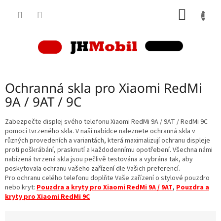
Přejít
NÁKUP
na
obsah
KOŠÍK
Ochranná skla pro Xiaomi RedMi
9A / 9AT / 9C
Zabezpečte displej svého telefonu Xiaomi RedMi 9A / 9AT / RedMi 9C
pomocí tvrzeného skla. V naší nabídce naleznete ochranná skla v
různých provedeních a variantách, která maximalizují ochranu displeje
proti poškrábání, prasknutí a každodennímu opotřebení. Všechna námi
nabízená tvrzená skla jsou pečlivě testována a vybrána tak, aby
poskytovala ochranu vašeho zařízení dle Vašich preferencí.
Pro ochranu celého telefonu doplňte Vaše zařízení o stylové pouzdro
nebo kryt:
Pouzdra a kryty pro Xiaomi RedMi 9A / 9AT
,
Pouzdra a
kryty pro Xiaomi RedMi 9C
Ř