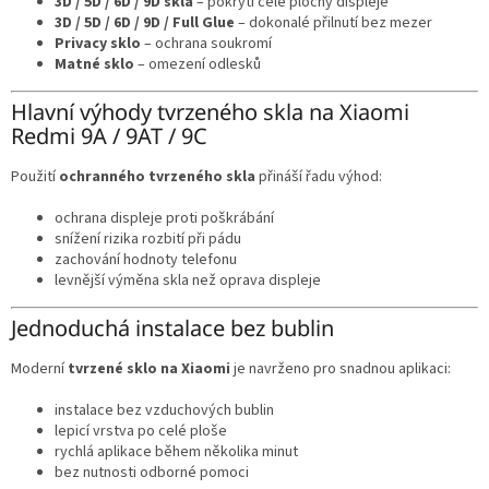
3D / 5D / 6D / 9D skla
– pokrytí celé plochy displeje
3D / 5D / 6D / 9D / Full Glue
– dokonalé přilnutí bez mezer
Privacy sklo
– ochrana soukromí
Matné sklo
– omezení odlesků
Hlavní výhody tvrzeného skla na Xiaomi
Redmi 9A / 9AT / 9C
Použití
ochranného tvrzeného skla
přináší řadu výhod:
ochrana displeje proti poškrábání
snížení rizika rozbití při pádu
zachování hodnoty telefonu
levnější výměna skla než oprava displeje
Jednoduchá instalace bez bublin
Moderní
tvrzené sklo na Xiaomi
je navrženo pro snadnou aplikaci:
instalace bez vzduchových bublin
lepicí vrstva po celé ploše
rychlá aplikace během několika minut
bez nutnosti odborné pomoci