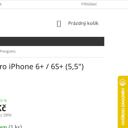
NÍCH ÚDAJŮ
COOKIES
Přihlášení
NÁKUPNÍ
Prázdný košík
KOŠÍK
 Penguins
 iPhone 6+ / 6S+ (5,5")
30 %
Kč
ez DPH
dem
(1 ks)