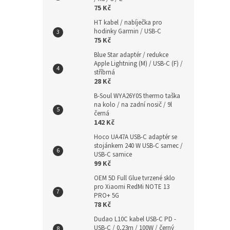
75 Kč
HT kabel / nabíječka pro
hodinky Garmin / USB-C
75 Kč
Blue Star adaptér / redukce
Apple Lightning (M) / USB-C (F) /
stříbrná
28 Kč
B-Soul WYA26Y0S thermo taška
na kolo / na zadní nosič / 9l
černá
142 Kč
Hoco UA47A USB-C adaptér se
stojánkem 240 W USB-C samec /
USB-C samice
99 Kč
OEM 5D Full Glue tvrzené sklo
pro Xiaomi RedMi NOTE 13
PRO+ 5G
78 Kč
Dudao L10C kabel USB-C PD -
USB-C / 0,23m / 100W / černý