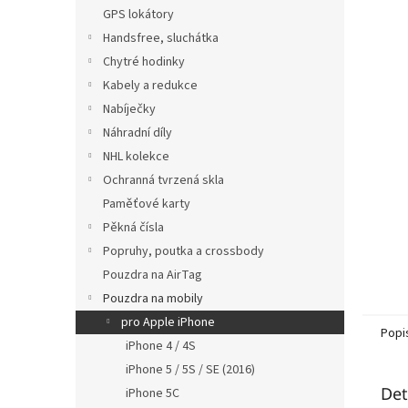
n
GPS lokátory
e
Handsfree, sluchátka
l
Chytré hodinky
Kabely a redukce
Nabíječky
Náhradní díly
NHL kolekce
Ochranná tvrzená skla
Paměťové karty
Pěkná čísla
Popruhy, poutka a crossbody
Pouzdra na AirTag
Pouzdra na mobily
pro Apple iPhone
Popi
iPhone 4 / 4S
iPhone 5 / 5S / SE (2016)
Det
iPhone 5C