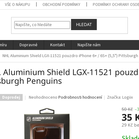
VŠE O NÁKUPU
OBCHODNÍ PODMÍNKY
PODMÍNKY OCHRANY OSOB
HLEDAT
míru
Dopravné
Kontakt
Napište nám
NHL Aluminium Shield LGX-11521 pouzdro iPhone 6+ / 6S+ (5,5") Pittsburgh
 Aluminium Shield LGX-11521 pouzdro
tsburgh Penguins
Průměrné
Neohodnoceno
Podrobnosti hodnocení
Značka:
Logiix
Doprodej
hodnocení
produktu
50 Kč
–
35 
je
0,0
29 Kč b
z
5
Měrná
Skla
hvězdiček.