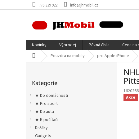
Přejít
776 339 922
info@jhmobil.cz
na
obsah
Novinky
Výprodej
Pěkná čísla
Cena na 
Domů
Pouzdra na mobily
pro Apple iPhone
P
NHL
o
Přeskočit
s
Pit
Kategorie
kategorie
t
1620266
r
★ Do domácnosti
Akce
a
★ Pro sport
n
★ Do auta
n
í
★ K počítači
p
Držáky
a
Gadgets