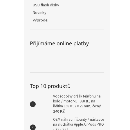
USB flash disky
Novinky
Výprodej
Přijímáme online platby
Top 10 produktů
Voděodolný držák telefonu na
kolo / motorku, 360 st., na
řídítka 168 × 92 × 25 mm, černý
140 Kč
OEM náhradní špunty / nástavce
na sluchátka Apple AirPods PRO
/ XS / S / L