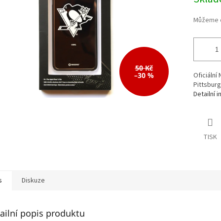
cena:
50 Kč
–30 %
Oficiální
Pittsburg
Detailní 
TISK
s
Diskuze
ailní popis produktu