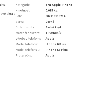
uins.
Kategorie
:
pro Apple iPhone
Hmotnost
:
0.015 kg
mové okraje
EAN
:
802118115214
Barva
:
Černá
Druh pouzdra
:
Zadní kryt
Materiál pouzdra
:
TPU/hliník
Výrobce telefonu
:
Apple
Model telefonu
:
iPhone 6 Plus
Model telefonu 2
:
iPhone 6S Plus
Pro značku
:
Apple