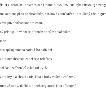
ální NHL produkt - pouzdro pro iPhone 6 Plus / 6S Plus, tým Pittsburgh Peng
rná ochrana před poškrábáním, hliníková zadní stěna - broušený efekt, gu
vává původní velikost telefonu
ný přístup ke všem telefonním portům a tlačítkům
mace :
dro aplikujeme na zadní část zařízení.
uzdro nenahrazuje zadní kryt telefonu
dní část zařízení zůstává odkrytá.
zdro kryje a chrání zadní část a boky Vašeho zařízení.
stupové body, tlačítka, konektory apod. jsou přístupné