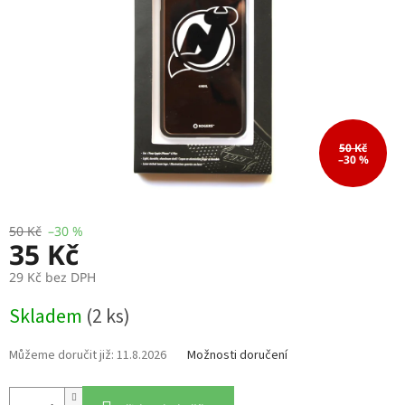
50 Kč
–30 %
50 Kč
–30 %
35 Kč
29 Kč bez DPH
Měrná
Skladem
(2 ks)
cena:
11.8.2026
Možnosti doručení