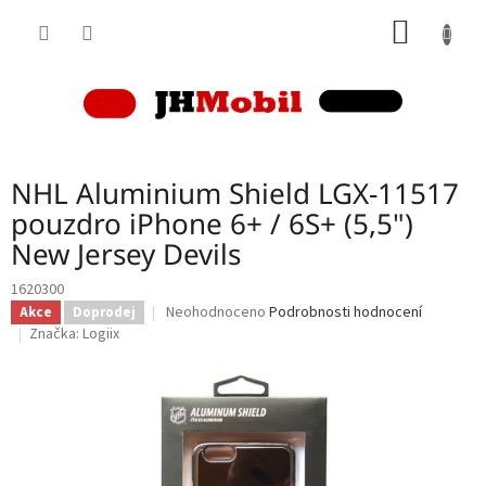
Přejít
NÁKUP
na
obsah
KOŠÍK
NHL Aluminium Shield LGX-11517
pouzdro iPhone 6+ / 6S+ (5,5")
New Jersey Devils
1620300
Průměrné
Neohodnoceno
Podrobnosti hodnocení
Akce
Doprodej
hodnocení
Značka:
Logiix
produktu
je
0,0
z
5
hvězdiček.