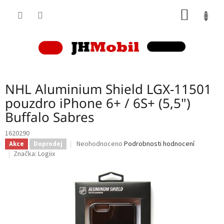
Přejít
NÁKUP
na
obsah
KOŠÍK
NHL Aluminium Shield LGX-11501
pouzdro iPhone 6+ / 6S+ (5,5")
Buffalo Sabres
1620290
Průměrné
Neohodnoceno
Podrobnosti hodnocení
Akce
Doprodej
hodnocení
Značka:
Logiix
produktu
je
0,0
z
5
hvězdiček.