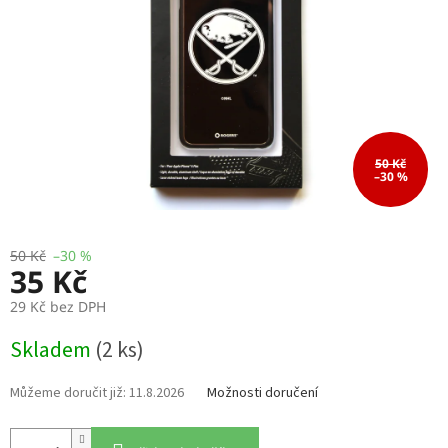
50 Kč
–30 %
50 Kč
–30 %
35 Kč
29 Kč bez DPH
Měrná
Skladem
(2 ks)
cena:
11.8.2026
Možnosti doručení