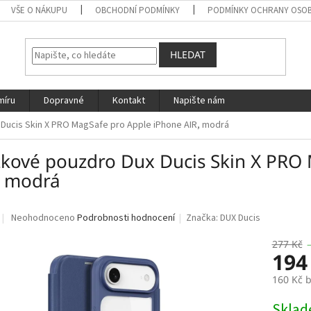
VŠE O NÁKUPU
OBCHODNÍ PODMÍNKY
PODMÍNKY OCHRANY OSOB
HLEDAT
míru
Dopravné
Kontakt
Napište nám
Ducis Skin X PRO MagSafe pro Apple iPhone AIR, modrá
žkové pouzdro Dux Ducis Skin X PRO
, modrá
Průměrné
Neohodnoceno
Podrobnosti hodnocení
Značka:
DUX Ducis
hodnocení
produktu
277 Kč
194
je
0,0
160 Kč 
z
5
Měrná
Skla
hvězdiček.