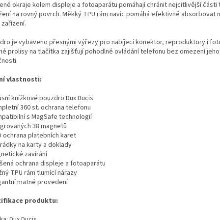
né okraje kolem displeje a fotoaparátu pomáhají chránit nejcitlivější části 
žení na rovný povrch. Měkký TPU rám navíc pomáhá efektivně absorbovat n
zařízení.
dro je vybaveno přesnými výřezy pro nabíjecí konektor, reproduktory i fot
é prolisy na tlačítka zajišťují pohodlné ovládání telefonu bez omezení jeho
nosti.
ní vlastnosti:
xusní knížkové pouzdro Dux Ducis
pletní 360 st. ochrana telefonu
mpatibilní s MagSafe technologií
tegrovaných 38 magnetů
D ochrana platebních karet
hrádky na karty a doklady
netické zavírání
ýšená ochrana displeje a fotoaparátu
užný TPU rám tlumící nárazy
egantní matné provedení
ifikace produktu:
ka: Dux Ducis