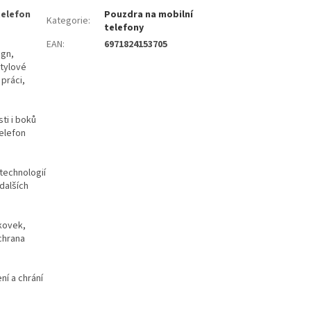
telefon
Pouzdra na mobilní
Kategorie
:
telefony
EAN
:
6971824153705
ign,
Stylové
práci,
ti i boků
elefon
technologií
dalších
nkovek,
chrana
í a chrání
.