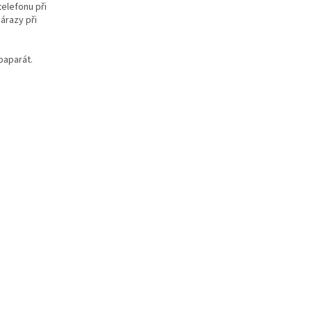
telefonu při
árazy při
oaparát.