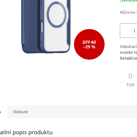
cena:
277 Kč
–29 %
Otevírací
mobilní t
Detailní 
TISK
s
Diskuze
ailní popis produktu