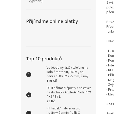
Výprodej
Zvýše
polo
pádu 
Přijímáme online platby
Pouz
Přesn
funkč
Hlav
- Lu
- Kom
Top 10 produktů
- Ko
- In
Voděodolný držák telefonu na
- RFI
kolo / motorku, 360 st., na
- Při
řídítka 168 × 92 × 25 mm, černý
- Mag
140 Kč
- Zv
OEM náhradní špunty / nástavce
- Pr
na sluchátka Apple AirPods PRO
- El
/ XS / S / L
75 Kč
Spec
HT kabel / nabíječka pro
hodinky Garmin / USB-C
Znač