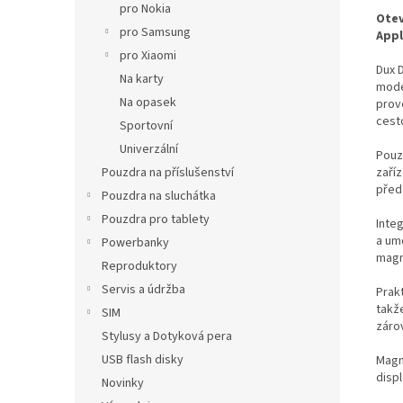
pro Nokia
Otev
pro Samsung
Appl
pro Xiaomi
Dux 
Na karty
mode
Na opasek
prov
cest
Sportovní
Univerzální
Pouz
Pouzdra na příslušenství
zaří
před
Pouzdra na sluchátka
Pouzdra pro tablety
Inte
a um
Powerbanky
magn
Reproduktory
Servis a údržba
Prak
takž
SIM
záro
Stylusy a Dotyková pera
USB flash disky
Magn
disp
Novinky