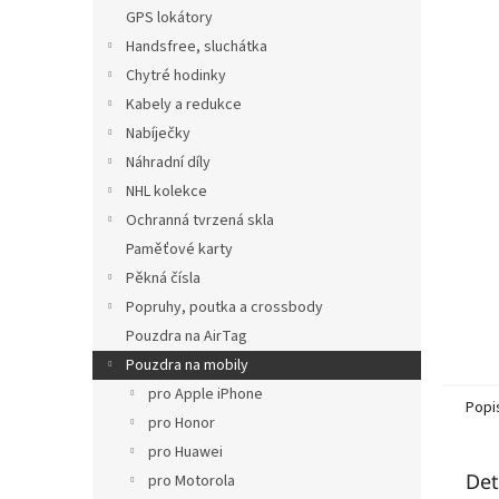
n
GPS lokátory
e
Handsfree, sluchátka
l
Chytré hodinky
Kabely a redukce
Nabíječky
Náhradní díly
NHL kolekce
Ochranná tvrzená skla
Paměťové karty
Pěkná čísla
Popruhy, poutka a crossbody
Pouzdra na AirTag
Pouzdra na mobily
pro Apple iPhone
Popi
pro Honor
pro Huawei
Det
pro Motorola