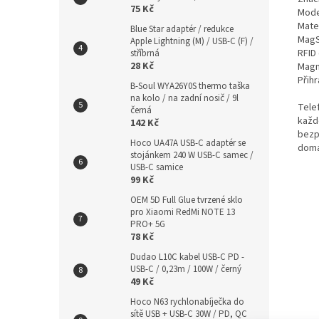
75 Kč
Mode
Mate
Blue Star adaptér / redukce
MagS
Apple Lightning (M) / USB-C (F) /
RFID
stříbrná
28 Kč
Magn
Přihr
B-Soul WYA26Y0S thermo taška
na kolo / na zadní nosič / 9l
Tele
černá
každ
142 Kč
bezp
Hoco UA47A USB-C adaptér se
doma,
stojánkem 240 W USB-C samec /
USB-C samice
99 Kč
OEM 5D Full Glue tvrzené sklo
pro Xiaomi RedMi NOTE 13
PRO+ 5G
78 Kč
Dudao L10C kabel USB-C PD -
USB-C / 0,23m / 100W / černý
49 Kč
Hoco N63 rychlonabíječka do
sítě USB + USB-C 30W / PD, QC