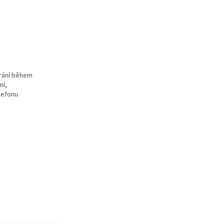
hrání během
ní,
lefonu