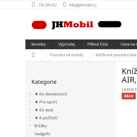
Přejít
776 339 922
info@jhmobil.cz
na
obsah
Novinky
Výprodej
Pěkná čísla
Cena na 
Domů
Pouzdra na mobily
Knížkové pouzdro Dux 
P
Kní
o
Přeskočit
s
AIR
Kategorie
kategorie
t
1640418
r
★ Do domácnosti
Akce
a
★ Pro sport
n
★ Do auta
n
í
★ K počítači
p
Držáky
a
Gadgets