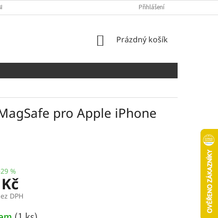
NÍCH ÚDAJŮ
COOKIES
Přihlášení
NÁKUPNÍ
Prázdný košík
KOŠÍK
 MagSafe pro Apple iPhone
–29 %
 Kč
bez DPH
dem
(1 ks)