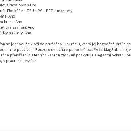
lová řada: Skin X Pro
riál: Eko kůže + TPU + PC + PET + magnety
afe: Ano
 ochrana: Ano
etické zavírání: Ano
ádky na karty: Ano
fon se jednoduše vloží do pružného TPU rámu, který jej bezpečně drží a c
odenního používání. Pouzdro umožňuje pohodlné používání MagSafe nabíje
ečné přenášení platebních karet a zároveň poskytuje elegantní ochranu te
 v práci i na cestách.