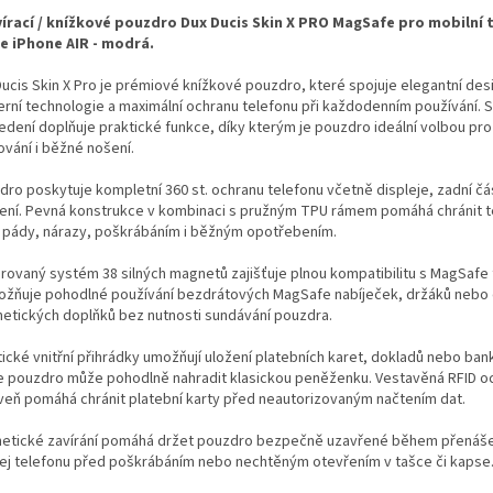
írací / knížkové pouzdro Dux Ducis Skin X PRO MagSafe pro mobilní 
e iPhone AIR - modrá.
Ducis Skin X Pro je prémiové knížkové pouzdro, které spojuje elegantní des
rní technologie a maximální ochranu telefonu při každodenním používání. 
edení doplňuje praktické funkce, díky kterým je pouzdro ideální volbou pro 
ování i běžné nošení.
dro poskytuje kompletní 360 st. ochranu telefonu včetně displeje, zadní čás
zení. Pevná konstrukce v kombinaci s pružným TPU rámem pomáhá chránit t
 pády, nárazy, poškrábáním i běžným opotřebením.
grovaný systém 38 silných magnetů zajišťuje plnou kompatibilitu s MagSafe 
ožňuje pohodlné používání bezdrátových MagSafe nabíječek, držáků nebo 
etických doplňků bez nutnosti sundávání pouzdra.
tické vnitřní přihrádky umožňují uložení platebních karet, dokladů nebo ba
e pouzdro může pohodlně nahradit klasickou peněženku. Vestavěná RFID o
veň pomáhá chránit platební karty před neautorizovaným načtením dat.
etické zavírání pomáhá držet pouzdro bezpečně uzavřené během přenášen
lej telefonu před poškrábáním nebo nechtěným otevřením v tašce či kapse