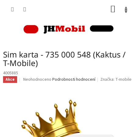
Přejít
NÁKUP
na
obsah
KOŠÍK
Sim karta - 735 000 548 (Kaktus /
T-Mobile)
4005885
Průměrné
Neohodnoceno
Podrobnosti hodnocení
Značka:
T-mobile
Akce
hodnocení
produktu
je
0,0
z
5
hvězdiček.