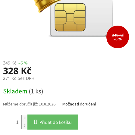
349 Kč
–6 %
349 Kč
–6 %
328 Kč
271 Kč bez DPH
Měrná
Skladem
(1 ks)
cena:
10.8.2026
Možnosti doručení
Přidat do košíku