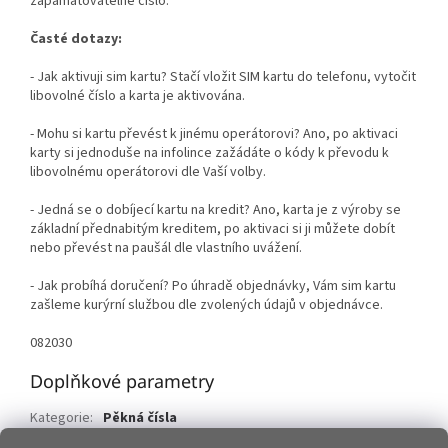
zapamatovatelné číslo.
Časté dotazy:
- Jak aktivuji sim kartu? Stačí vložit SIM kartu do telefonu, vytočit
libovolné číslo a karta je aktivována.
- Mohu si kartu převést k jinému operátorovi? Ano, po aktivaci
karty si jednoduše na infolince zažádáte o kódy k převodu k
libovolnému operátorovi dle Vaší volby.
- Jedná se o dobíjecí kartu na kredit? Ano, karta je z výroby se
základní přednabitým kreditem, po aktivaci si ji můžete dobít
nebo převést na paušál dle vlastního uvážení.
- Jak probíhá doručení? Po úhradě objednávky, Vám sim kartu
zašleme kurýrní službou dle zvolených údajů v objednávce.
082030
Doplňkové parametry
Kategorie
:
Pěkná čísla
Hmotnost
:
0.015 kg