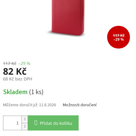
117 Kč
–29 %
117 Kč
–29 %
82 Kč
68 Kč bez DPH
Měrná
Skladem
(1 ks)
cena:
11.8.2026
Možnosti doručení
Přidat do košíku