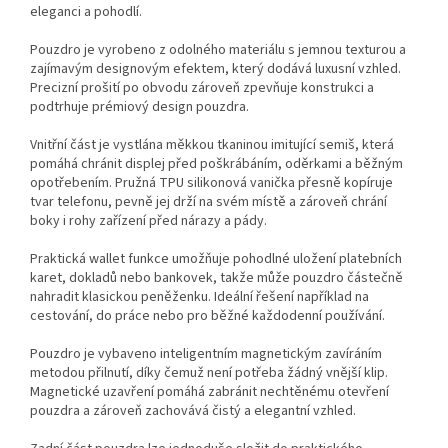
eleganci a pohodlí.
Pouzdro je vyrobeno z odolného materiálu s jemnou texturou a
zajímavým designovým efektem, který dodává luxusní vzhled.
Precizní prošití po obvodu zároveň zpevňuje konstrukci a
podtrhuje prémiový design pouzdra.
Vnitřní část je vystlána měkkou tkaninou imitující semiš, která
pomáhá chránit displej před poškrábáním, oděrkami a běžným
opotřebením. Pružná TPU silikonová vanička přesně kopíruje
tvar telefonu, pevně jej drží na svém místě a zároveň chrání
boky i rohy zařízení před nárazy a pády.
Praktická wallet funkce umožňuje pohodlné uložení platebních
karet, dokladů nebo bankovek, takže může pouzdro částečně
nahradit klasickou peněženku. Ideální řešení například na
cestování, do práce nebo pro běžné každodenní používání.
Pouzdro je vybaveno inteligentním magnetickým zavíráním
metodou přilnutí, díky čemuž není potřeba žádný vnější klip.
Magnetické uzavření pomáhá zabránit nechtěnému otevření
pouzdra a zároveň zachovává čistý a elegantní vzhled.