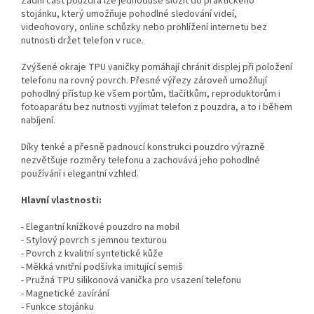
Zadní část pouzdra lze jednoduše složit do praktického
stojánku, který umožňuje pohodlné sledování videí,
videohovory, online schůzky nebo prohlížení internetu bez
nutnosti držet telefon v ruce.
Zvýšené okraje TPU vaničky pomáhají chránit displej při položení
telefonu na rovný povrch. Přesné výřezy zároveň umožňují
pohodlný přístup ke všem portům, tlačítkům, reproduktorům i
fotoaparátu bez nutnosti vyjímat telefon z pouzdra, a to i během
nabíjení.
Díky tenké a přesně padnoucí konstrukci pouzdro výrazně
nezvětšuje rozměry telefonu a zachovává jeho pohodlné
používání i elegantní vzhled.
Hlavní vlastnosti:
- Elegantní knížkové pouzdro na mobil
- Stylový povrch s jemnou texturou
- Povrch z kvalitní syntetické kůže
- Měkká vnitřní podšívka imitující semiš
- Pružná TPU silikonová vanička pro vsazení telefonu
- Magnetické zavírání
- Funkce stojánku