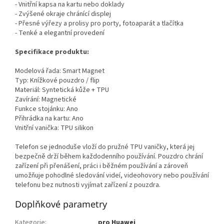
- Vnitřní kapsa na kartu nebo doklady
- Zvýšené okraje chránící displej
- Přesné výřezy a prolisy pro porty, fotoaparát a tlačítka
- Tenké a elegantní provedení
Specifikace produktu:
Modelová řada: Smart Magnet
Typ: Knížkové pouzdro / flip
Materiál: Syntetická kůže + TPU
Zavírání: Magnetické
Funkce stojánku: Ano
Přihrádka na kartu: Ano
Vnitřní vanička: TPU silikon
Telefon se jednoduše vloží do pružné TPU vaničky, která jej
bezpečně drží během každodenního používání. Pouzdro chrání
zařízení při přenášení, práci i běžném používání a zároveň
umožňuje pohodlné sledování videí, videohovory nebo používání
telefonu bez nutnosti vyjímat zařízení z pouzdra.
Doplňkové parametry
Kategorie
:
pro Huawei