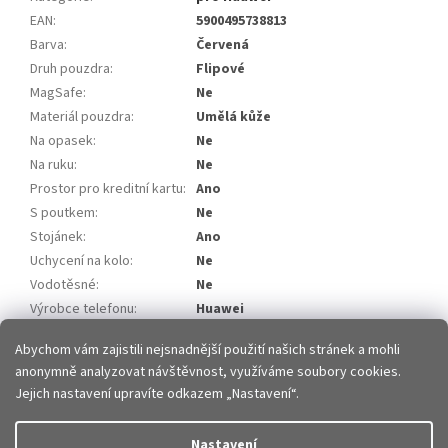
EAN
:
5900495738813
Barva
:
Červená
Druh pouzdra
:
Flipové
MagSafe
:
Ne
Materiál pouzdra
:
Umělá kůže
Na opasek
:
Ne
Na ruku
:
Ne
Prostor pro kreditní kartu
:
Ano
S poutkem
:
Ne
Stojánek
:
Ano
Uchycení na kolo
:
Ne
Vodotěsné
:
Ne
Výrobce telefonu
:
Huawei
Model telefonu
:
Huawei P30 Lite
Abychom vám zajistili nejsnadnější použití našich stránek a mohli
anonymně analyzovat návštěvnost, využíváme soubory cookies.
Z
Jejich nastavení upravíte odkazem „Nastavení“.
á
p
Vytvořil Shoptet
Nastavení