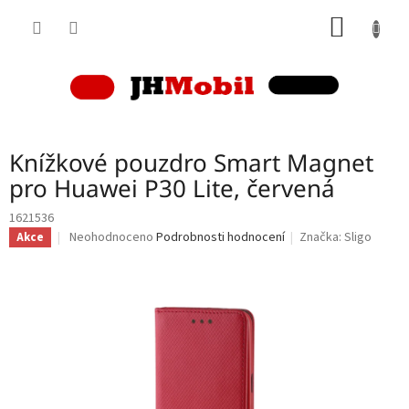
Přejít
NÁKUP
na
obsah
KOŠÍK
Knížkové pouzdro Smart Magnet
pro Huawei P30 Lite, červená
1621536
Průměrné
Neohodnoceno
Podrobnosti hodnocení
Značka:
Sligo
Akce
hodnocení
produktu
je
0,0
z
5
hvězdiček.