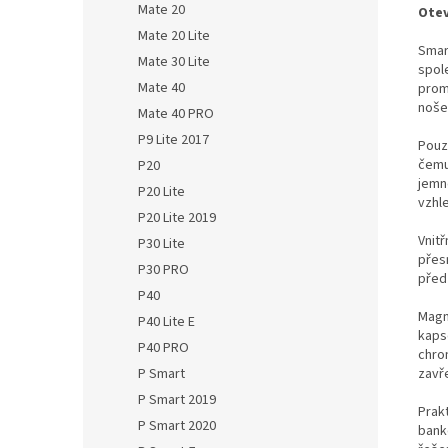
Mate 20
Otev
Mate 20 Lite
Smar
Mate 30 Lite
spol
Mate 40
prom
noše
Mate 40 PRO
P9 Lite 2017
Pouz
čemu
P20
jemn
P20 Lite
vzhl
P20 Lite 2019
Vnit
P30 Lite
přesn
P30 PRO
před
P40
Magn
P40 Lite E
kaps
P40 PRO
chro
zavř
P Smart
P Smart 2019
Prakt
P Smart 2020
bank