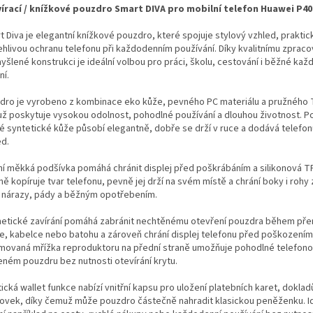
írací / knížkové pouzdro Smart DIVA pro mobilní telefon Huawei P40 
t Diva je elegantní knížkové pouzdro, které spojuje stylový vzhled, praktic
ehlivou ochranu telefonu při každodenním používání. Díky kvalitnímu zpraco
yšlené konstrukci je ideální volbou pro práci, školu, cestování i běžné kaž
ní.
dro je vyrobeno z kombinace eko kůže, pevného PC materiálu a pružného 
ž poskytuje vysokou odolnost, pohodlné používání a dlouhou životnost. P
é syntetické kůže působí elegantně, dobře se drží v ruce a dodává telefon
ed.
řní měkká podšívka pomáhá chránit displej před poškrábáním a silikonová T
ě kopíruje tvar telefonu, pevně jej drží na svém místě a chrání boky i rohy 
 nárazy, pády a běžným opotřebením.
etické zavírání pomáhá zabránit nechtěnému otevření pouzdra během pře
e, kabelce nebo batohu a zároveň chrání displej telefonu před poškozením.
movaná mřížka reproduktoru na přední straně umožňuje pohodlné telefonová
eném pouzdru bez nutnosti otevírání krytu.
ická wallet funkce nabízí vnitřní kapsu pro uložení platebních karet, dokla
ovek, díky čemuž může pouzdro částečně nahradit klasickou peněženku. Id