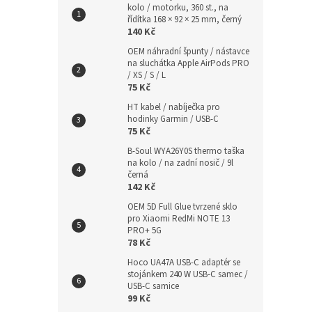
kolo / motorku, 360 st., na
řídítka 168 × 92 × 25 mm, černý
140 Kč
OEM náhradní špunty / nástavce
na sluchátka Apple AirPods PRO
/ XS / S / L
75 Kč
HT kabel / nabíječka pro
hodinky Garmin / USB-C
75 Kč
B-Soul WYA26Y0S thermo taška
na kolo / na zadní nosič / 9l
černá
142 Kč
OEM 5D Full Glue tvrzené sklo
pro Xiaomi RedMi NOTE 13
PRO+ 5G
78 Kč
Hoco UA47A USB-C adaptér se
stojánkem 240 W USB-C samec /
USB-C samice
99 Kč