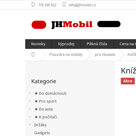
Přejít
776 339 922
info@jhmobil.cz
na
obsah
Novinky
Výprodej
Pěkná čísla
Cena na 
Domů
Pouzdra na mobily
pro Huawei
Kníž
P
Kní
o
Přeskočit
s
Kategorie
kategorie
Akce
t
r
★ Do domácnosti
a
★ Pro sport
n
★ Do auta
n
í
★ K počítači
p
Držáky
a
Gadgets