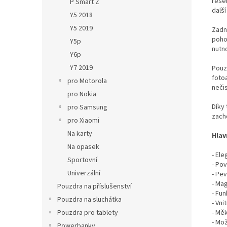
řeše
P Smart Z
další
Y5 2018
Y5 2019
Zadn
poho
Y5p
nutno
Y6p
Y7 2019
Pouz
fotoa
pro Motorola
neči
pro Nokia
Díky
pro Samsung
zach
pro Xiaomi
Na karty
Hlav
Na opasek
- El
Sportovní
- Pov
Univerzální
- Pe
- Mag
Pouzdra na příslušenství
- Fu
Pouzdra na sluchátka
- Vni
- Měk
Pouzdra pro tablety
- Mo
Powerbanky