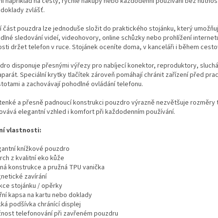
ní například na cesty, rychlé nákupy nebo každodenní používání bez nutnost
 doklady zvlášť.
í část pouzdra lze jednoduše složit do praktického stojánku, který umožňu
dlné sledování videí, videohovory, online schůzky nebo prohlížení internet
sti držet telefon v ruce. Stojánek oceníte doma, v kanceláři i během cesto
dro disponuje přesnými výřezy pro nabíjecí konektor, reproduktory, sluchá
parát. Speciální krytky tlačítek zároveň pomáhají chránit zařízení před pr
stotami a zachovávají pohodlné ovládání telefonu.
 tenké a přesně padnoucí konstrukci pouzdro výrazně nezvětšuje rozměry 
ovává elegantní vzhled i komfort při každodenním používání.
ní vlastnosti:
egantní knížkové pouzdro
rch z kvalitní eko kůže
vná konstrukce a pružná TPU vanička
netické zavírání
nkce stojánku / opěrky
třní kapsa na kartu nebo doklady
ká podšívka chránící displej
žnost telefonování při zavřeném pouzdru