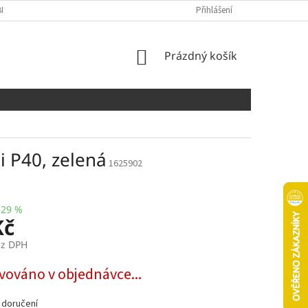
NÍCH ÚDAJŮ
COOKIES
Přihlášení
NÁKUPNÍ
Prázdný košík
KOŠÍK
 P40, zelená
1625902
–29 %
Kč
ez DPH
vováno v objednávce...
 doručení