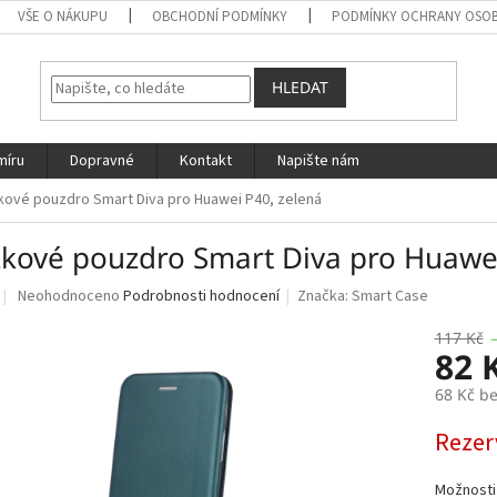
VŠE O NÁKUPU
OBCHODNÍ PODMÍNKY
PODMÍNKY OCHRANY OSOB
HLEDAT
míru
Dopravné
Kontakt
Napište nám
kové pouzdro Smart Diva pro Huawei P40, zelená
žkové pouzdro Smart Diva pro Huawei
Průměrné
Neohodnoceno
Podrobnosti hodnocení
Značka:
Smart Case
hodnocení
produktu
117 Kč
82 
je
0,0
68 Kč b
z
5
Měrná
Rezer
hvězdiček.
cena:
Možnosti