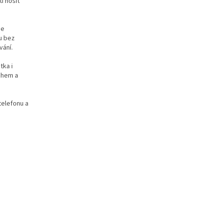
i nosit
je
u bez
vání.
tka i
achem a
telefonu a