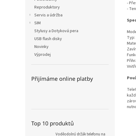
- Pře
Reproduktory
- Te
Servis a údržba
Spec
SIM
Stylusy a Dotyková pera
Mode
Typ:
USB flash disky
Mate
Novinky
Zaví
Výprodej
Funk
Přihr
Vnitř
Použ
Přijímáme online platby
Tele
každ
záro
nutno
Top 10 produktů
Voděodolný držák telefonu na