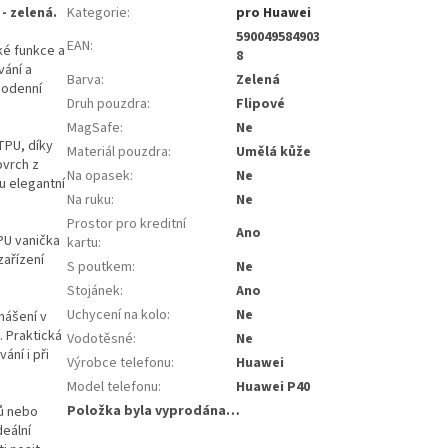
- zelená.
Kategorie
:
pro Huawei
590049584903
EAN
:
ké funkce a
8
vání a
Barva
:
Zelená
dodenní
Druh pouzdra
:
Flipové
MagSafe
:
Ne
TPU, díky
Materiál pouzdra
:
Umělá kůže
ovrch z
Na opasek
:
Ne
u elegantní
Na ruku
:
Ne
Prostor pro kreditní
Ano
PU vanička
kartu
:
zařízení
S poutkem
:
Ne
Stojánek
:
Ano
Uchycení na kolo
:
Ne
nášení v
 Praktická
Vodotěsné
:
Ne
ní i při
Výrobce telefonu
:
Huawei
Model telefonu
:
Huawei P40
Položka byla vyprodána…
dů nebo
eální