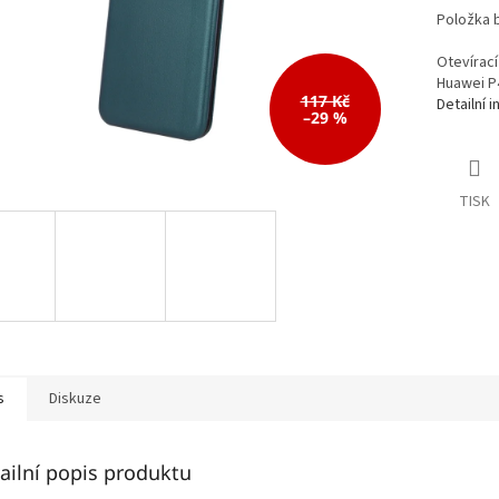
Položka 
Otevírací
Huawei P4
117 Kč
Detailní 
–29 %
TISK
s
Diskuze
ailní popis produktu