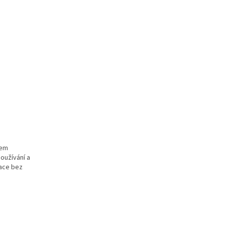
hem
oužívání a
gace bez