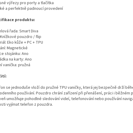
sné výřezy pro porty a tlačítka
nké a perfektně padnoucí provedení
ifikace produktu:
lová řada: Smart Diva
 Knížkové pouzdro / flip
riál: Eko kůže + PC + TPU
rání: Magnetické
ce stojánku: Ano
ádka na karty: Ano
ní vanička: pružná
ití:
fon se jednoduše vloží do pružné TPU vaničky, která jej bezpečně drží bě
odenního používání. Pouzdro chrání zařízení při přenášení, práci i běžném p
veň umožňuje pohodlné sledování videí, telefonování nebo používání navi
sti vyjímat telefon z pouzdra.