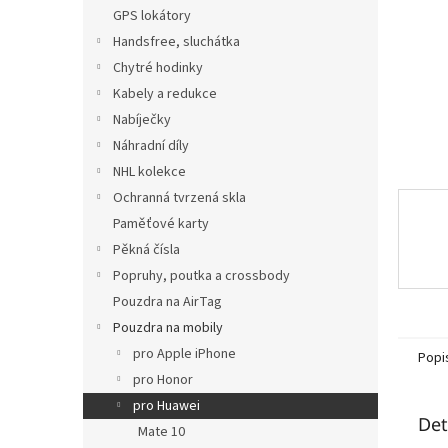
n
GPS lokátory
e
Handsfree, sluchátka
l
Chytré hodinky
Kabely a redukce
Nabíječky
Náhradní díly
NHL kolekce
Ochranná tvrzená skla
Paměťové karty
Pěkná čísla
Popruhy, poutka a crossbody
Pouzdra na AirTag
Pouzdra na mobily
pro Apple iPhone
Popi
pro Honor
pro Huawei
Det
Mate 10