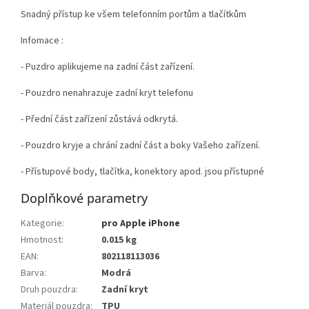
Snadný přístup ke všem telefonním portům a tlačítkům
Infomace :
- Puzdro aplikujeme na zadní část zařízení.
- Pouzdro nenahrazuje zadní kryt telefonu
- Přední část zařízení zůstává odkrytá.
- Pouzdro kryje a chrání zadní část a boky Vašeho zařízení.
- Přístupové body, tlačítka, konektory apod. jsou přístupné
Doplňkové parametry
Kategorie
:
pro Apple iPhone
Hmotnost
:
0.015 kg
EAN
:
802118113036
Barva
:
Modrá
Druh pouzdra
:
Zadní kryt
Materiál pouzdra
:
TPU