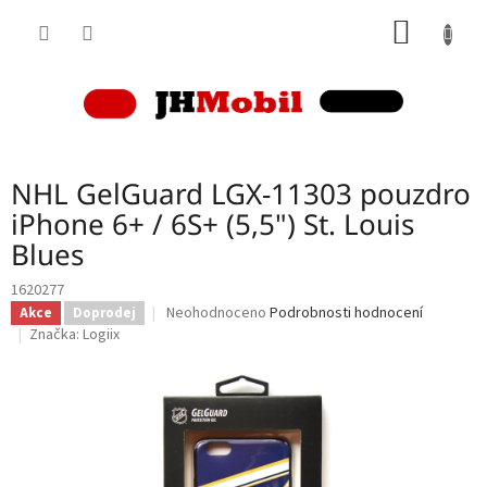
Přejít
NÁKUP
na
obsah
KOŠÍK
NHL GelGuard LGX-11303 pouzdro
iPhone 6+ / 6S+ (5,5") St. Louis
Blues
1620277
Průměrné
Neohodnoceno
Podrobnosti hodnocení
Akce
Doprodej
hodnocení
Značka:
Logiix
produktu
je
0,0
z
5
hvězdiček.