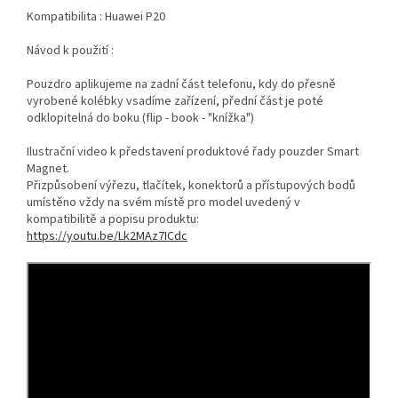
Kompatibilita : Huawei P20
Návod k použití :
Pouzdro aplikujeme na zadní část telefonu, kdy do přesně
vyrobené kolébky vsadíme zařízení, přední část je poté
odklopitelná do boku (flip - book - "knížka")
Ilustrační video k představení produktové řady pouzder Smart
Magnet.
Přizpůsobení výřezu, tlačítek, konektorů a přístupových bodů
umístěno vždy na svém místě pro model uvedený v
kompatibilitě a popisu produktu:
https://youtu.be/Lk2MAz7ICdc