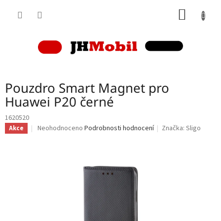
Přejít
NÁKUP
na
obsah
KOŠÍK
Pouzdro Smart Magnet pro
Huawei P20 černé
1620520
Průměrné
Neohodnoceno
Podrobnosti hodnocení
Značka:
Sligo
Akce
hodnocení
produktu
je
0,0
z
5
hvězdiček.