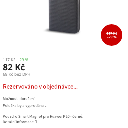
117 Kč
–29 %
117 Kč
–29 %
82 Kč
68 Kč bez DPH
Měrná
Rezervováno v objednávce...
cena:
Možnosti doručení
Položka byla vyprodána…
Pouzdro Smart Magnet pro Huawei P20 - černé.
Detailní informace