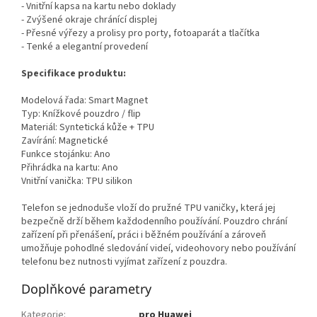
- Vnitřní kapsa na kartu nebo doklady
- Zvýšené okraje chránící displej
- Přesné výřezy a prolisy pro porty, fotoaparát a tlačítka
- Tenké a elegantní provedení
Specifikace produktu:
Modelová řada: Smart Magnet
Typ: Knížkové pouzdro / flip
Materiál: Syntetická kůže + TPU
Zavírání: Magnetické
Funkce stojánku: Ano
Přihrádka na kartu: Ano
Vnitřní vanička: TPU silikon
Telefon se jednoduše vloží do pružné TPU vaničky, která jej
bezpečně drží během každodenního používání. Pouzdro chrání
zařízení při přenášení, práci i běžném používání a zároveň
umožňuje pohodlné sledování videí, videohovory nebo používání
telefonu bez nutnosti vyjímat zařízení z pouzdra.
Doplňkové parametry
Kategorie
:
pro Huawei