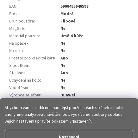
EAN
:
5900495640598
Barva
:
Modrá
Druh pouzdra
:
Flipové
MagSafe
:
Ne
Materiál pouzdra
:
Umělá kůže
Na opasek
:
Ne
Na ruku
:
Ne
Prostor pro kreditní kartu
:
Ano
S poutkem
:
Ne
Stojánek
:
Ano
Uchycení na kolo
:
Ne
Vodotěsné
:
Ne
Výrobce telefonu
:
Huawei
Model telefonu
:
Huawei Mate 10
Abychom vám zajistili nejsnadnější použití našich stránek a mohli
anonymně analyzovat návštěvnost, využíváme soubory cookies.
Z
Jejich nastavení upravíte odkazem „Nastavení“.
á
p
Vytvořil Shoptet
Nastavení