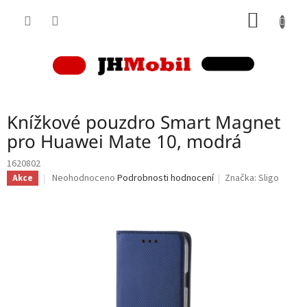
Přejít
NÁKUP
na
obsah
KOŠÍK
Knížkové pouzdro Smart Magnet
pro Huawei Mate 10, modrá
1620802
Průměrné
Neohodnoceno
Podrobnosti hodnocení
Značka:
Sligo
Akce
hodnocení
produktu
je
0,0
z
5
hvězdiček.