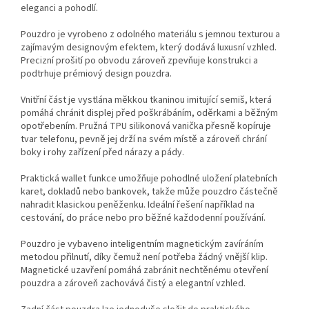
eleganci a pohodlí.
Pouzdro je vyrobeno z odolného materiálu s jemnou texturou a
zajímavým designovým efektem, který dodává luxusní vzhled.
Precizní prošití po obvodu zároveň zpevňuje konstrukci a
podtrhuje prémiový design pouzdra.
Vnitřní část je vystlána měkkou tkaninou imitující semiš, která
pomáhá chránit displej před poškrábáním, oděrkami a běžným
opotřebením. Pružná TPU silikonová vanička přesně kopíruje
tvar telefonu, pevně jej drží na svém místě a zároveň chrání
boky i rohy zařízení před nárazy a pády.
Praktická wallet funkce umožňuje pohodlné uložení platebních
karet, dokladů nebo bankovek, takže může pouzdro částečně
nahradit klasickou peněženku. Ideální řešení například na
cestování, do práce nebo pro běžné každodenní používání.
Pouzdro je vybaveno inteligentním magnetickým zavíráním
metodou přilnutí, díky čemuž není potřeba žádný vnější klip.
Magnetické uzavření pomáhá zabránit nechtěnému otevření
pouzdra a zároveň zachovává čistý a elegantní vzhled.