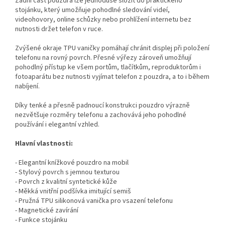
Zadní část pouzdra lze jednoduše složit do praktického
stojánku, který umožňuje pohodlné sledování videí,
videohovory, online schůzky nebo prohlížení internetu bez
nutnosti držet telefon v ruce.
Zvýšené okraje TPU vaničky pomáhají chránit displej při položení
telefonu na rovný povrch. Přesné výřezy zároveň umožňují
pohodlný přístup ke všem portům, tlačítkům, reproduktorům i
fotoaparátu bez nutnosti vyjímat telefon z pouzdra, a to i během
nabíjení.
Díky tenké a přesně padnoucí konstrukci pouzdro výrazně
nezvětšuje rozměry telefonu a zachovává jeho pohodlné
používání i elegantní vzhled.
Hlavní vlastnosti:
- Elegantní knížkové pouzdro na mobil
- Stylový povrch s jemnou texturou
- Povrch z kvalitní syntetické kůže
- Měkká vnitřní podšívka imitující semiš
- Pružná TPU silikonová vanička pro vsazení telefonu
- Magnetické zavírání
- Funkce stojánku