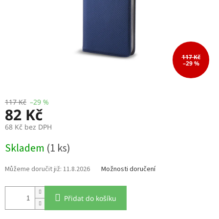
117 Kč
–29 %
117 Kč
–29 %
82 Kč
68 Kč bez DPH
Měrná
Skladem
(1 ks)
cena:
11.8.2026
Možnosti doručení
Přidat do košíku