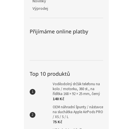
Novinky
Výprodej
Přijímáme online platby
Top 10 produktů
Voděodolný držák telefonu na
kolo / motorku, 360 st., na
řídítka 168 × 92 × 25 mm, černý
140 Kč
OEM náhradní špunty / nástavce
na sluchátka Apple AirPods PRO
/ XS / S / L
75 Kč