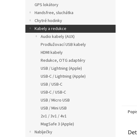
n
GPS lokátory
e
Handsfree, sluchátka
l
Chytré hodinky
Kabely a redukce
Audio kabely (AUX)
Prodlužovací USB kabely
HDMI kabely
Redukce, OTG adaptéry
USB / Lightning (Apple)
USB-C / Lightning (Apple)
USB / USB-C
USB-C / USB-C
USB / Micro USB
USB / Mini USB
Popi
2v1 / 3v1 / 4v1
MagSafe 3 (Apple)
Det
Nabíječky