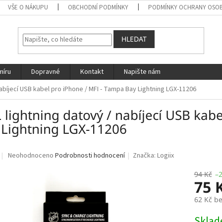
VŠE O NÁKUPU
OBCHODNÍ PODMÍNKY
PODMÍNKY OCHRANY OSOB
HLEDAT
míru
Dopravné
Kontakt
Napište nám
nabíjecí USB kabel pro iPhone / MFI - Tampa Bay Lightning LGX-11206
lightning datový / nabíjecí USB kab
 Lightning LGX-11206
Průměrné
Neohodnoceno
Podrobnosti hodnocení
Značka:
Logiix
hodnocení
produktu
94 Kč
–
75 
je
0,0
62 Kč b
z
5
Měrná
Skla
hvězdiček.