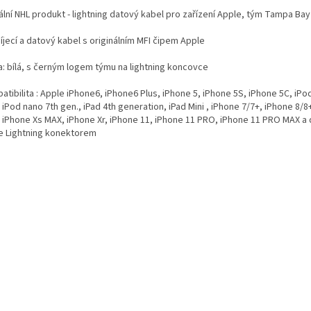
ální NHL produkt - lightning datový kabel pro zařízení Apple, tým Tampa Bay 
íjecí a datový kabel s originálním MFI čipem Apple
a: bílá, s černým logem týmu na lightning koncovce
tibilita : Apple iPhone6, iPhone6 Plus, iPhone 5, iPhone 5S, iPhone 5C, iPo
 iPod nano 7th gen., iPad 4th generation, iPad Mini , iPhone 7/7+, iPhone 8/8
, iPhone Xs MAX, iPhone Xr, iPhone 11, iPhone 11 PRO, iPhone 11 PRO MAX a d
e Lightning konektorem