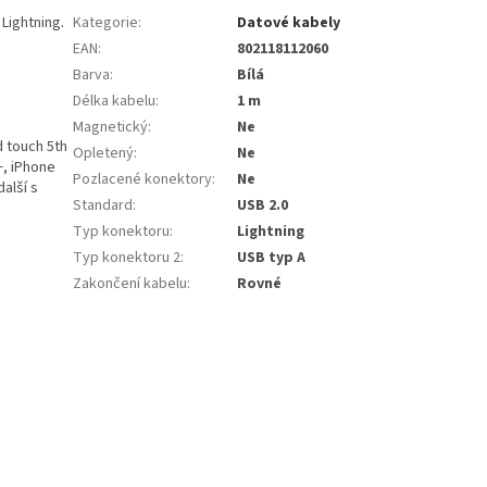
Lightning.
Kategorie
:
Datové kabely
EAN
:
802118112060
Barva
:
Bílá
Délka kabelu
:
1 m
Magnetický
:
Ne
d touch 5th
Opletený
:
Ne
+, iPhone
Pozlacené konektory
:
Ne
alší s
Standard
:
USB 2.0
Typ konektoru
:
Lightning
Typ konektoru 2
:
USB typ A
Zakončení kabelu
:
Rovné