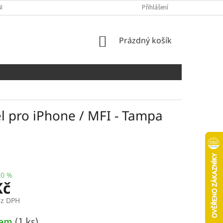
NÍCH ÚDAJŮ
COOKIES
Přihlášení
NÁKUPNÍ
Prázdný košík
KOŠÍK
el pro iPhone / MFI - Tampa
20 %
Kč
ez DPH
dem
(1 ks)