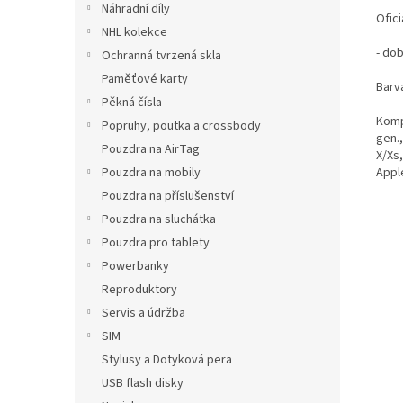
Náhradní díly
Ofici
NHL kolekce
- dob
Ochranná tvrzená skla
Paměťové karty
Barv
Pěkná čísla
Kompa
Popruhy, poutka a crossbody
gen.,
Pouzdra na AirTag
X/Xs
Pouzdra na mobily
Appl
Pouzdra na příslušenství
Pouzdra na sluchátka
Pouzdra pro tablety
Powerbanky
Reproduktory
Servis a údržba
SIM
Stylusy a Dotyková pera
USB flash disky