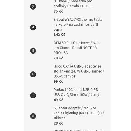
HT kabel / nabíječka pro
hodinky Garmin / USB-C
75 Kč
B-Soul WYA26Y0S thermo taška
na kolo / na zadní nosič / 9l
černá
142 Kč
OEM 5D Full Glue tvrzené sklo
pro Xiaomi RedMi NOTE 13
PRO+ 5G
78 Kč
Hoco UA47A USB-C adaptér se
stojánkem 240 W USB-C samec /
USB-C samice
99 Kč
Dudao L10C kabel USB-C PD -
USB-C / 0,23m / 100W / černý
49 Kč
Blue Star adaptér / redukce
Apple Lightning (M) / USB-C (F) /
stříbrná
28 Kč