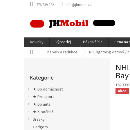
Přejít
776 339 922
info@jhmobil.cz
na
obsah
Novinky
Výprodej
Pěkná čísla
Cena na 
Domů
Kabely a redukce
NHL lightning datový / 
P
NHL 
o
Přeskočit
s
Bay
Kategorie
kategorie
t
1620098
r
★ Do domácnosti
Akce
a
★ Pro sport
n
★ Do auta
n
í
★ K počítači
p
Držáky
a
Gadgets