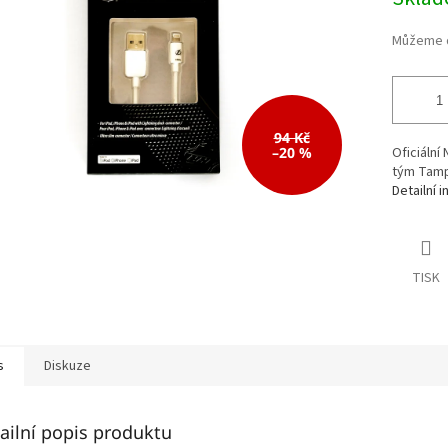
cena:
94 Kč
–20 %
Oficiální
tým Tamp
Detailní 
TISK
s
Diskuze
ailní popis produktu