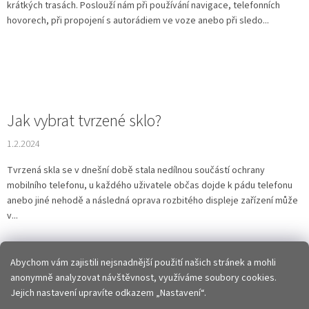
krátkých trasách. Poslouží nám při používání navigace, telefonních
hovorech, při propojení s autorádiem ve voze anebo při sledo...
Jak vybrat tvrzené sklo?
1.2.2024
Tvrzená skla se v dnešní době stala nedílnou součástí ochrany
mobilního telefonu, u každého uživatele občas dojde k pádu telefonu
anebo jiné nehodě a následná oprava rozbitého displeje zařízení může
v...
6
položek celkem
O
Abychom vám zajistili nejsnadnější použití našich stránek a mohli
v
anonymně analyzovat návštěvnost, využíváme soubory cookies.
l
Z
Jejich nastavení upravíte odkazem „Nastavení“.
á
á