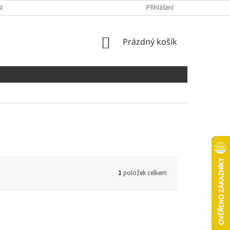
NÍCH ÚDAJŮ
COOKIES
Přihlášení
NÁKUPNÍ
Prázdný košík
KOŠÍK
1
položek celkem