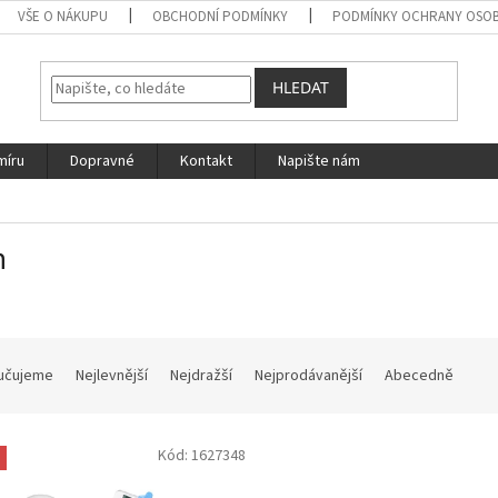
VŠE O NÁKUPU
OBCHODNÍ PODMÍNKY
PODMÍNKY OCHRANY OSOB
HLEDAT
míru
Dopravné
Kontakt
Napište nám
n
učujeme
Nejlevnější
Nejdražší
Nejprodávanější
Abecedně
Kód:
1627348