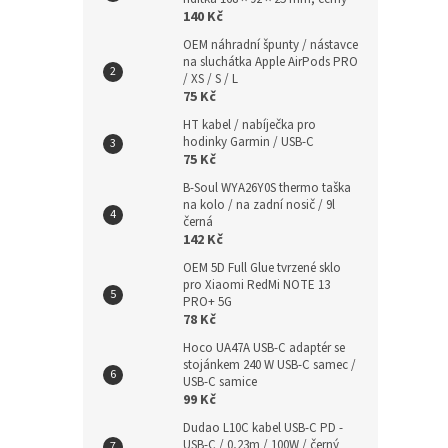
140 Kč
OEM náhradní špunty / nástavce
na sluchátka Apple AirPods PRO
/ XS / S / L
75 Kč
HT kabel / nabíječka pro
hodinky Garmin / USB-C
75 Kč
B-Soul WYA26Y0S thermo taška
na kolo / na zadní nosič / 9l
černá
142 Kč
OEM 5D Full Glue tvrzené sklo
pro Xiaomi RedMi NOTE 13
PRO+ 5G
78 Kč
Hoco UA47A USB-C adaptér se
stojánkem 240 W USB-C samec /
USB-C samice
99 Kč
Dudao L10C kabel USB-C PD -
USB-C / 0,23m / 100W / černý