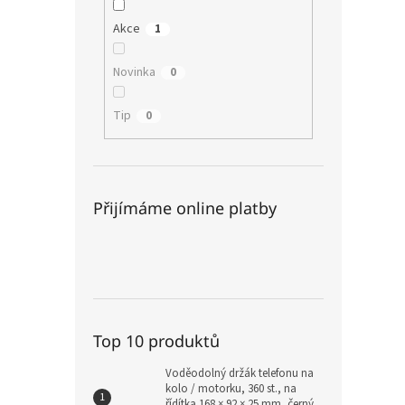
Akce
1
Novinka
0
Tip
0
Přijímáme online platby
Top 10 produktů
Voděodolný držák telefonu na
kolo / motorku, 360 st., na
řídítka 168 × 92 × 25 mm, černý