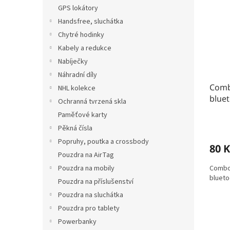
n
t
r
GPS lokátory
e
ů
o
Handsfree, sluchátka
l
d
Chytré hodinky
u
Kabely a redukce
k
Nabíječky
t
Náhradní díly
ů
Combo
NHL kolekce
blue
Ochranná tvrzená skla
Paměťové karty
Pěkná čísla
Popruhy, poutka a crossbody
80 K
Pouzdra na AirTag
Pouzdra na mobily
Combo 
blueto
Pouzdra na příslušenství
Pouzdra na sluchátka
Pouzdra pro tablety
Powerbanky