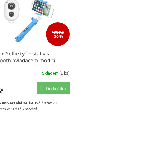
100 Kč
–20 %
 Selfie tyč + stativ s
tooth ovladačem modrá
Skladem
(1 ks)
Do košíku
č
univerzální selfie tyč / stativ +
oth ovladač - modrá.
O
v
l