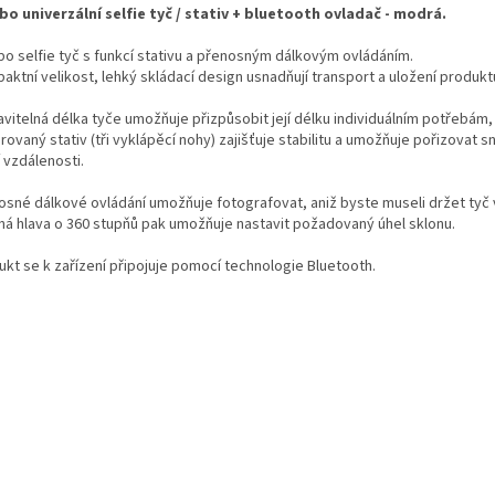
o univerzální selfie tyč / stativ + bluetooth ovladač - modrá.
o selfie tyč s funkcí stativu a přenosným dálkovým ovládáním.
ktní velikost, lehký skládací design usnadňují transport a uložení produkt
vitelná délka tyče umožňuje přizpůsobit její délku individuálním potřebám,
rovaný stativ (tři vyklápěcí nohy) zajišťuje stabilitu a umožňuje pořizovat s
 vzdálenosti.
osné dálkové ovládání umožňuje fotografovat, aniž byste museli držet tyč 
ná hlava o 360 stupňů pak umožňuje nastavit požadovaný úhel sklonu.
ukt se k zařízení připojuje pomocí technologie Bluetooth.