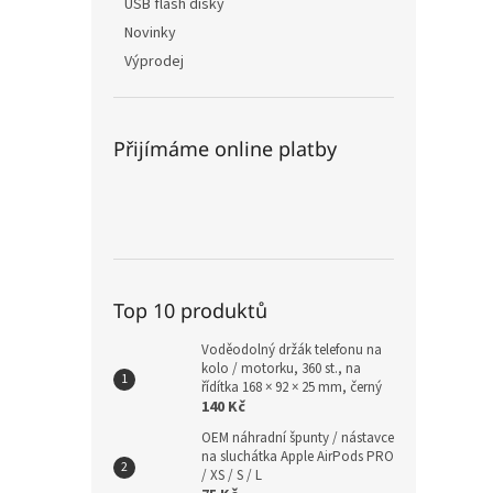
USB flash disky
Novinky
Výprodej
Přijímáme online platby
Top 10 produktů
Voděodolný držák telefonu na
kolo / motorku, 360 st., na
řídítka 168 × 92 × 25 mm, černý
140 Kč
OEM náhradní špunty / nástavce
na sluchátka Apple AirPods PRO
/ XS / S / L