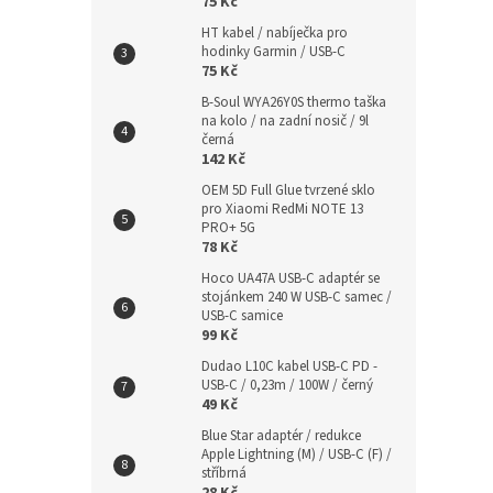
75 Kč
HT kabel / nabíječka pro
hodinky Garmin / USB-C
75 Kč
B-Soul WYA26Y0S thermo taška
na kolo / na zadní nosič / 9l
černá
142 Kč
OEM 5D Full Glue tvrzené sklo
pro Xiaomi RedMi NOTE 13
PRO+ 5G
78 Kč
Hoco UA47A USB-C adaptér se
stojánkem 240 W USB-C samec /
USB-C samice
99 Kč
Dudao L10C kabel USB-C PD -
USB-C / 0,23m / 100W / černý
49 Kč
Blue Star adaptér / redukce
Apple Lightning (M) / USB-C (F) /
stříbrná