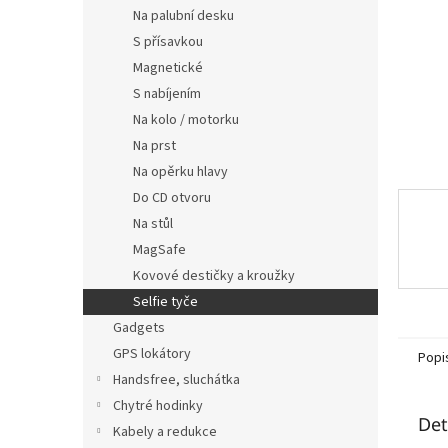
n
Na palubní desku
e
S přísavkou
l
Magnetické
S nabíjením
Na kolo / motorku
Na prst
Na opěrku hlavy
Do CD otvoru
Na stůl
MagSafe
Kovové destičky a kroužky
Selfie tyče
Gadgets
GPS lokátory
Popi
Handsfree, sluchátka
Chytré hodinky
Det
Kabely a redukce