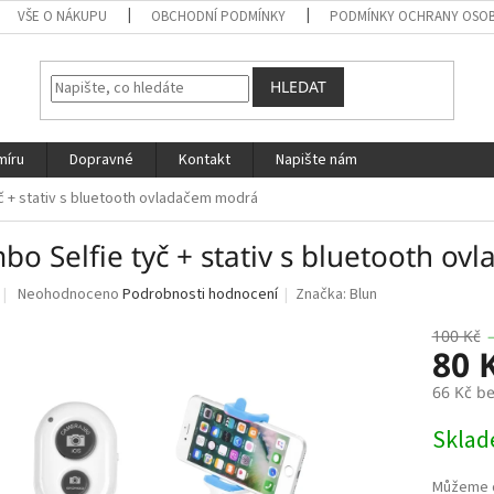
VŠE O NÁKUPU
OBCHODNÍ PODMÍNKY
PODMÍNKY OCHRANY OSOB
HLEDAT
míru
Dopravné
Kontakt
Napište nám
č + stativ s bluetooth ovladačem modrá
bo Selfie tyč + stativ s bluetooth o
Průměrné
Neohodnoceno
Podrobnosti hodnocení
Značka:
Blun
hodnocení
produktu
100 Kč
80 
je
0,0
66 Kč b
z
5
Měrná
Skla
hvězdiček.
cena: