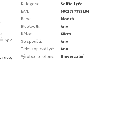
Kategorie
:
Selfie tyče
EAN
:
5901737873194
Barva
:
Modrá
u.
Bluetooth
:
Ano
 a
Délka
:
60cm
nímky z
Se spouští
:
Ano
Teleskopická tyč
:
Ano
Výrobce telefonu
:
Univerzální
v ruce,