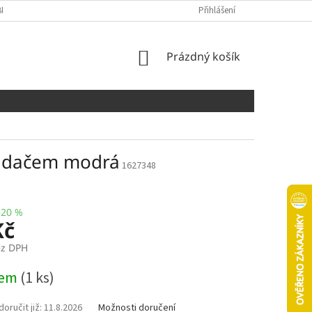
NÍCH ÚDAJŮ
COOKIES
Přihlášení
NÁKUPNÍ
Prázdný košík
KOŠÍK
vladačem modrá
1627348
–20 %
Kč
ez DPH
dem
(1 ks)
11.8.2026
Možnosti doručení