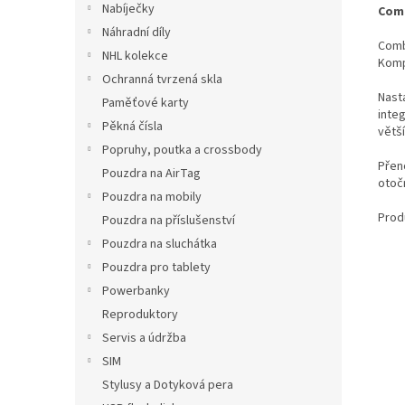
Nabíječky
Comb
Náhradní díly
Comb
NHL kolekce
Kompa
Ochranná tvrzená skla
Nasta
Paměťové karty
integ
Pěkná čísla
větší
Popruhy, poutka a crossbody
Přen
Pouzdra na AirTag
otoč
Pouzdra na mobily
Prod
Pouzdra na příslušenství
Pouzdra na sluchátka
Pouzdra pro tablety
Powerbanky
Reproduktory
Servis a údržba
SIM
Stylusy a Dotyková pera