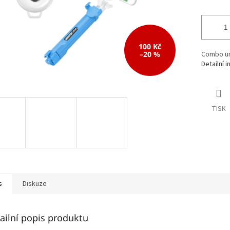
100 Kč
–20 %
Combo uni
Detailní 
TISK
s
Diskuze
ailní popis produktu