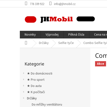
Přejít
776 339 922
info@jhmobil.cz
na
obsah
Novinky
Výprodej
Pěkná čísla
Cena na 
Domů
Držáky
Selfie tyče
Combo Selfie ty
P
Com
o
Přeskočit
s
Kategorie
kategorie
Akce
t
r
★ Do domácnosti
a
★ Pro sport
n
★ Do auta
n
í
★ K počítači
p
Držáky
a
Do mřížky ventilátoru