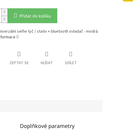
Přidat do košíku
verzální selfie tyč / stativ + bluetooth ovladač - modrá.
informace
ZEPTAT SE
HLÍDAT
SDÍLET
Doplňkové parametry