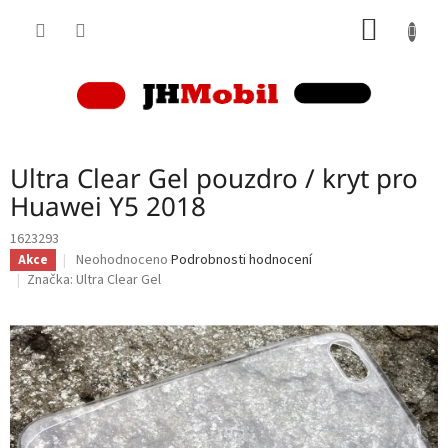
Přejít
NÁKUP
na
obsah
KOŠÍK
Ultra Clear Gel pouzdro / kryt pro
Huawei Y5 2018
1623293
Průměrné
Neohodnoceno
Podrobnosti hodnocení
Akce
hodnocení
Značka:
Ultra Clear Gel
produktu
je
0,0
z
5
hvězdiček.