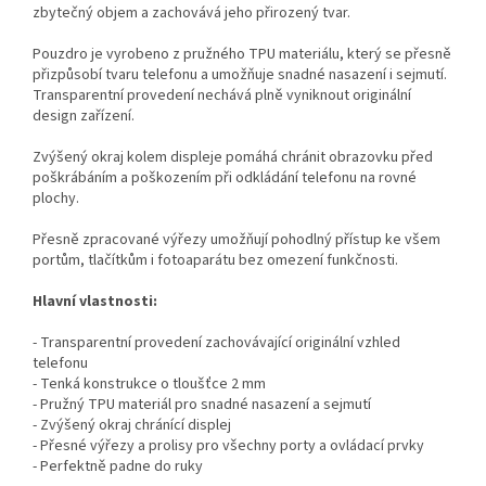
zbytečný objem a zachovává jeho přirozený tvar.
Pouzdro je vyrobeno z pružného TPU materiálu, který se přesně
přizpůsobí tvaru telefonu a umožňuje snadné nasazení i sejmutí.
Transparentní provedení nechává plně vyniknout originální
design zařízení.
Zvýšený okraj kolem displeje pomáhá chránit obrazovku před
poškrábáním a poškozením při odkládání telefonu na rovné
plochy.
Přesně zpracované výřezy umožňují pohodlný přístup ke všem
portům, tlačítkům i fotoaparátu bez omezení funkčnosti.
Hlavní vlastnosti:
- Transparentní provedení zachovávající originální vzhled
telefonu
- Tenká konstrukce o tloušťce 2 mm
- Pružný TPU materiál pro snadné nasazení a sejmutí
- Zvýšený okraj chránící displej
- Přesné výřezy a prolisy pro všechny porty a ovládací prvky
- Perfektně padne do ruky