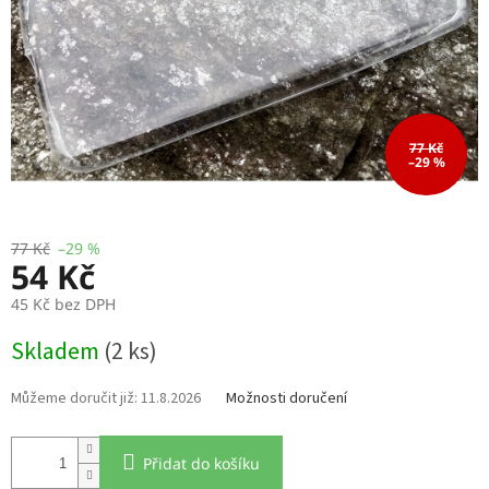
77 Kč
–29 %
77 Kč
–29 %
54 Kč
45 Kč bez DPH
Měrná
Skladem
(2 ks)
cena:
11.8.2026
Možnosti doručení
Přidat do košíku