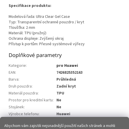
Specifikace produktu:
Modelová řada: Ultra Clear Gel Case
Typ: Transparentní ochranné pouzdro / kryt
Tloušťka: 2 mm
Materiál: TPU (pružný)
Ochrana displeje: Zvýšený okraj
Přístup k portům: Přesné systémové výřezy
Doplňkové parametry
Kategorie
:
pro Huawei
EAN
:
7426825352163
Barva
:
Průhledná
Druh pouzdra
:
Zadní kryt
Materiál pouzdra
:
TPU
Prostor pro kreditní kartu
:
Ne
Stojánek
:
Ne
Výrobce telefonu
:
Huawei
Model telefonu
:
Huawei Y5 2018
Abychom vám zajistili nejsnadnější použití našich stránek a mohli