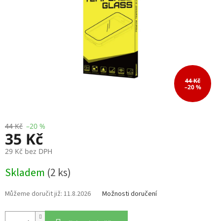
44 Kč
–20 %
44 Kč
–20 %
35 Kč
29 Kč bez DPH
Měrná
Skladem
(2 ks)
cena:
11.8.2026
Možnosti doručení