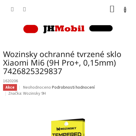
Přejít
NÁKUP
na
obsah
KOŠÍK
Wozinsky ochranné tvrzené sklo
Xiaomi Mi6 (9H Pro+, 0,15mm)
7426825329837
1620206
Průměrné
Neohodnoceno
Podrobnosti hodnocení
Akce
hodnocení
Značka:
Wozinsky 9H
produktu
je
0,0
z
5
hvězdiček.