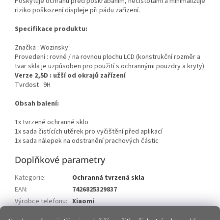
Poskytuje ochranu před poškrábáním, nečistotami a minimalizuje
riziko poškození displeje při pádu zařízení.
Specifikace produktu:
Značka : Wozinsky
Provedení : rovné / na rovnou plochu LCD (konstrukční rozměr a
tvar skla je uzpůsoben pro použití s ochrannými pouzdry a kryty)
Verze 2,5D : užší od okrajů zařízení
Tvrdost : 9H
Obsah balení:
1x tvrzené ochranné sklo
1x sada čistících utěrek pro vyčištění před aplikací
1x sada nálepek na odstranění prachových částic
Doplňkové parametry
Kategorie
:
Ochranná tvrzená skla
EAN
:
7426825329837
Výrobce telefonu
:
Xiaomi
Model telefonu
:
Xiaomi Mi6