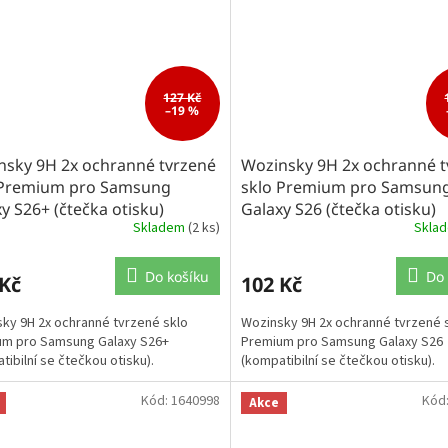
127 Kč
–19 %
nsky 9H 2x ochranné tvrzené
Wozinsky 9H 2x ochranné t
 Premium pro Samsung
sklo Premium pro Samsun
y S26+ (čtečka otisku)
Galaxy S26 (čtečka otisku)
Skladem
(2 ks)
Skla
Do košíku
Do 
 Kč
102 Kč
ky 9H 2x ochranné tvrzené sklo
Wozinsky 9H 2x ochranné tvrzené 
um pro Samsung Galaxy S26+
Premium pro Samsung Galaxy S26
tibilní se čtečkou otisku).
(kompatibilní se čtečkou otisku).
Kód:
1640998
Kód
Akce