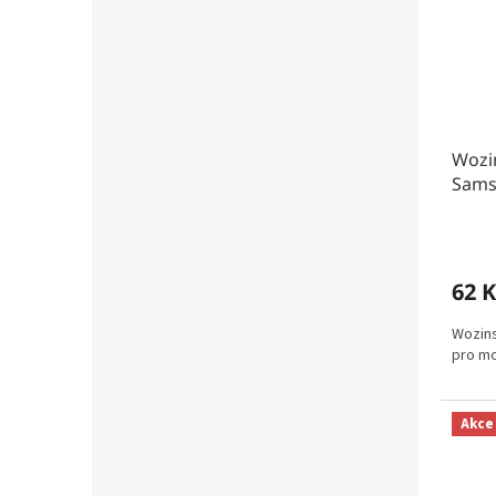
Wozin
Sams
62 K
Wozins
pro mo
Akce