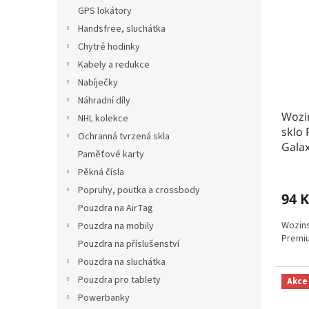
n
t
r
GPS lokátory
e
ů
o
Handsfree, sluchátka
l
d
Chytré hodinky
u
Kabely a redukce
k
Nabíječky
t
Náhradní díly
ů
Wozi
NHL kolekce
sklo
Ochranná tvrzená skla
Gala
Paměťové karty
Pěkná čísla
Popruhy, poutka a crossbody
94 K
Pouzdra na AirTag
Wozins
Pouzdra na mobily
Premiu
Pouzdra na příslušenství
Pouzdra na sluchátka
Pouzdra pro tablety
Akce
Powerbanky