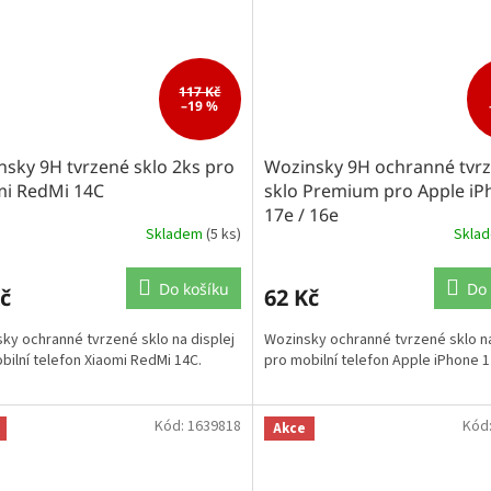
117 Kč
–19 %
sky 9H tvrzené sklo 2ks pro
Wozinsky 9H ochranné tvr
mi RedMi 14C
sklo Premium pro Apple iP
17e / 16e
Skladem
(5 ks)
Skla
Do košíku
Do 
č
62 Kč
ky ochranné tvrzené sklo na displej
Wozinsky ochranné tvrzené sklo na
bilní telefon Xiaomi RedMi 14C.
pro mobilní telefon Apple iPhone 1
Kód:
1639818
Kód
Akce