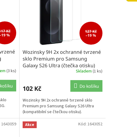
117 Kč
127 Kč
–19 %
–19 %
vrzené
Wozinsky 9H 2x ochranné tvrzené
g
sklo Premium pro Samsung
Galaxy S26 Ultra (čtečka otisku)
dem
(3 ks)
Skladem
(1 ks)
košíku
Do košíku
102 Kč
sklo
Wozinsky 9H 2x ochranné tvrzené sklo
5G.
Premium pro Samsung Galaxy S26 Ultra
(kompatibilní se čtečkou otisku).
:
1643059
Kód:
1643052
Akce