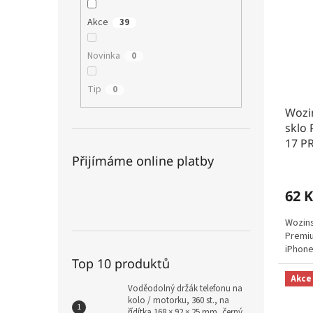
Akce
39
Novinka
0
Tip
0
Wozi
sklo
17 P
Přijímáme online platby
62 K
Wozins
Premiu
iPhone
Top 10 produktů
Akce
Voděodolný držák telefonu na
kolo / motorku, 360 st., na
řídítka 168 × 92 × 25 mm, černý