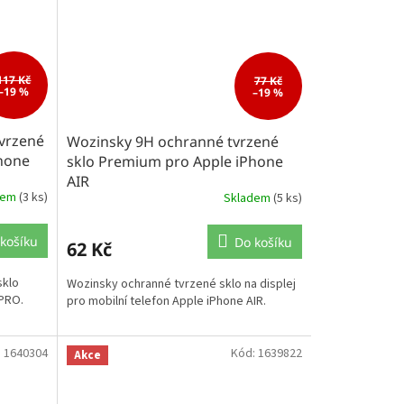
117 Kč
77 Kč
–19 %
–19 %
vrzené
Wozinsky 9H ochranné tvrzené
hone
sklo Premium pro Apple iPhone
AIR
dem
(3 ks)
Skladem
(5 ks)
košíku
Do košíku
62 Kč
sklo
Wozinsky ochranné tvrzené sklo na displej
 PRO.
pro mobilní telefon Apple iPhone AIR.
:
1640304
Kód:
1639822
Akce