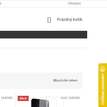
NÍCH ÚDAJŮ
COOKIES
Přihlášení
NÁKUPNÍ
Prázdný košík
KOŠÍK
39
položek celkem
:
1643083
Kód:
1643061
Akce