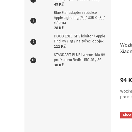
49 Kč
Blue Star adaptér / redukce
Apple Lightning (M) / USB-C (F) /
stříbrná
28 Kč
HOCO E91C GPS lokátor / Apple
Find My / 7g / na zvířecí obojek
Wozin
111 Kč
Xiao
STANDART BLUE tvrzené sklo 9H
pro Xiaomi RedMi 15C 4G / 5G
38 Kč
94 K
Wozins
pro mo
Akce