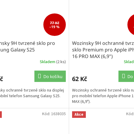
77 Kč
–19 %
sky 9H tvrzené sklo pro
Wozinsky 9H ochranné tvr
ung Galaxy S25
sklo Premium pro Apple iP
16 PRO MAX (6,9")
Skladem
(2 ks)
Skla
Do košíku
Do 
č
62 Kč
ky ochranné tvrzené sklo na displej
Wozinsky ochranné tvrzené sklo na
bilní telefon Samsung Galaxy S25.
pro mobilní telefon Apple iPhone 
MAX (6,9").
Kód:
1638035
Kód
Akce