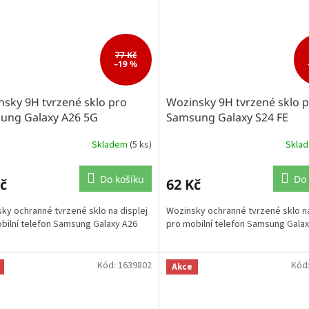
77 Kč
–19 %
sky 9H tvrzené sklo pro
Wozinsky 9H tvrzené sklo 
ung Galaxy A26 5G
Samsung Galaxy S24 FE
Skladem
(5 ks)
Skla
Do košíku
Do 
č
62 Kč
ky ochranné tvrzené sklo na displej
Wozinsky ochranné tvrzené sklo na
bilní telefon Samsung Galaxy A26
pro mobilní telefon Samsung Galax
Kód:
1639802
Kód
Akce