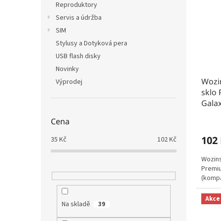
Reproduktory
Servis a údržba
SIM
Stylusy a Dotyková pera
USB flash disky
Novinky
Wozi
Výprodej
sklo
Galax
Cena
102
35
Kč
102
Kč
Wozins
Premi
(kompa
Akce
Na skladě
39