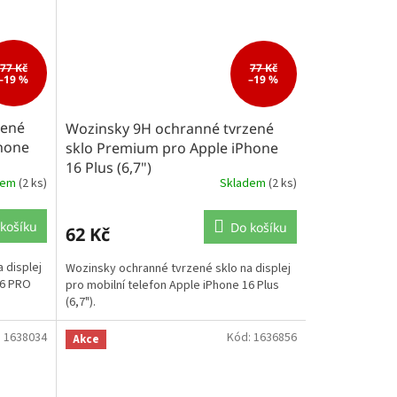
77 Kč
77 Kč
–19 %
–19 %
zené
Wozinsky 9H ochranné tvrzené
hone
sklo Premium pro Apple iPhone
16 Plus (6,7")
dem
(2 ks)
Skladem
(2 ks)
košíku
Do košíku
62 Kč
 displej
Wozinsky ochranné tvrzené sklo na displej
16 PRO
pro mobilní telefon Apple iPhone 16 Plus
(6,7").
:
1638034
Kód:
1636856
Akce