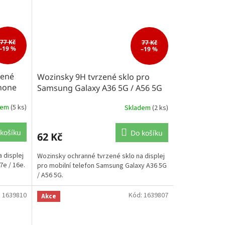
77 Kč
77 Kč
–19 %
–19 %
zené
Wozinsky 9H tvrzené sklo pro
hone
Samsung Galaxy A36 5G / A56 5G
dem
(5 ks)
Skladem
(2 ks)
košíku
Do košíku
62 Kč
 displej
Wozinsky ochranné tvrzené sklo na displej
7e / 16e.
pro mobilní telefon Samsung Galaxy A36 5G
/ A56 5G.
:
1639810
Kód:
1639807
Akce