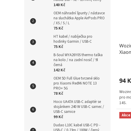
140 Kč
OEM náhradní špunty / nástavce
na sluchátka Apple AirPods PRO
/ XS / S / L
75 Kč
HT kabel / nabíječka pro
hodinky Garmin / USB-C
Wozin
75 Kč
Xiao
B-Soul WYA26Y0S thermo taška
na kolo / na zadní nosič / 9l
černá
142 Kč
OEM 5D Full Glue tvrzené sklo
94 K
pro Xiaomi RedMi NOTE 13
PRO+ 5G
Wozins
78 Kč
pro mo
Hoco UA47A USB-C adaptér se
14S.
stojánkem 240 W USB-C samec /
USB-C samice
Akce
99 Kč
Dudao L10C kabel USB-C PD -
USB-C / 0,23m / 100W / černý