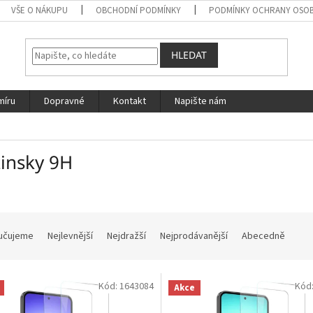
VŠE O NÁKUPU
OBCHODNÍ PODMÍNKY
PODMÍNKY OCHRANY OSOB
HLEDAT
míru
Dopravné
Kontakt
Napište nám
insky 9H
učujeme
Nejlevnější
Nejdražší
Nejprodávanější
Abecedně
Kód:
1643084
Kód
Akce