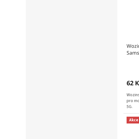
Wozin
Sams
62 K
Wozins
pro mo
5G.
Akce