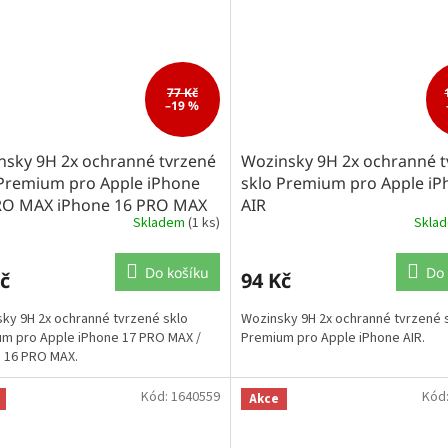
77 Kč
–19 %
nsky 9H 2x ochranné tvrzené
Wozinsky 9H 2x ochranné t
 Premium pro Apple iPhone
sklo Premium pro Apple iP
RO MAX iPhone 16 PRO MAX
AIR
Skladem
(1 ks)
Skla
Do košíku
Do 
č
94 Kč
ky 9H 2x ochranné tvrzené sklo
Wozinsky 9H 2x ochranné tvrzené 
m pro Apple iPhone 17 PRO MAX /
Premium pro Apple iPhone AIR.
 16 PRO MAX.
Kód:
1640559
Kód
Akce