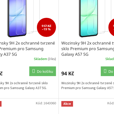
117 Kč
–19 %
nsky 9H 2x ochranné tvrzené
Wozinsky 9H 2x ochranné t
 Premium pro Samsung
sklo Premium pro Samsun
xy A37 5G
Galaxy A57 5G
Skladem
(3 ks)
Skla
Do košíku
Do 
č
94 Kč
ky 9H 2x ochranné tvrzené sklo
Wozinsky 9H 2x ochranné tvrzené 
m pro Samsung Galaxy A37 5G.
Premium pro Samsung Galaxy A57 
Kód:
1643060
Kód
Akce