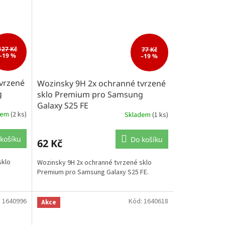
127 Kč
77 Kč
–19 %
–19 %
vrzené
Wozinsky 9H 2x ochranné tvrzené
g
sklo Premium pro Samsung
Galaxy S25 FE
dem
(2 ks)
Skladem
(1 ks)
košíku
Do košíku
62 Kč
sklo
Wozinsky 9H 2x ochranné tvrzené sklo
Premium pro Samsung Galaxy S25 FE.
:
1640996
Kód:
1640618
Akce