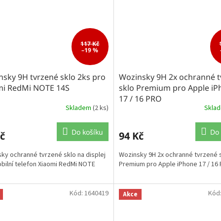
117 Kč
–19 %
sky 9H tvrzené sklo 2ks pro
Wozinsky 9H 2x ochranné t
mi RedMi NOTE 14S
sklo Premium pro Apple iP
17 / 16 PRO
Skladem
(2 ks)
Skla
Do košíku
Do 
č
94 Kč
ky ochranné tvrzené sklo na displej
Wozinsky 9H 2x ochranné tvrzené 
bilní telefon Xiaomi RedMi NOTE
Premium pro Apple iPhone 17 / 16
Kód:
1640419
Kód
Akce