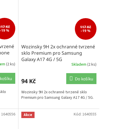
117 Kč
117 Kč
–19 %
–19 %
vrzené
Wozinsky 9H 2x ochranné tvrzené
hone
sklo Premium pro Samsung
Galaxy A17 4G / 5G
dem
(2 ks)
Skladem
(2 ks)
košíku
Do košíku
94 Kč
sklo
Wozinsky 9H 2x ochranné tvrzené sklo
Premium pro Samsung Galaxy A17 4G / 5G.
:
1640556
Kód:
1640555
Akce