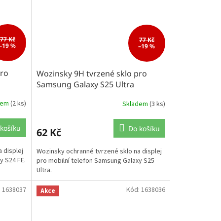
77 Kč
77 Kč
–19 %
–19 %
pro
Wozinsky 9H tvrzené sklo pro
Samsung Galaxy S25 Ultra
dem
(2 ks)
Skladem
(3 ks)
košíku
Do košíku
62 Kč
 displej
Wozinsky ochranné tvrzené sklo na displej
y S24 FE.
pro mobilní telefon Samsung Galaxy S25
Ultra.
:
1638037
Kód:
1638036
Akce