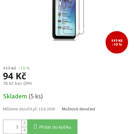
117 Kč
–19 %
117 Kč
–19 %
94 Kč
78 Kč bez DPH
Měrná
Skladem
(5 ks)
cena:
10.8.2026
Možnosti doručení
Přidat do košíku