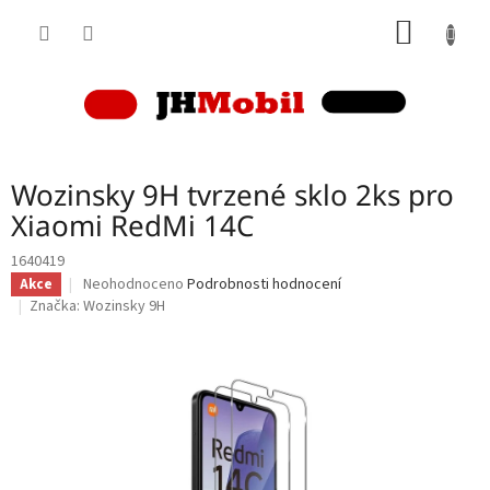
Přejít
NÁKUP
na
obsah
KOŠÍK
Wozinsky 9H tvrzené sklo 2ks pro
Xiaomi RedMi 14C
1640419
Průměrné
Neohodnoceno
Podrobnosti hodnocení
Akce
hodnocení
Značka:
Wozinsky 9H
produktu
je
0,0
z
5
hvězdiček.