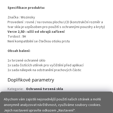
Specifikace produktu:
Značka : Wozinsky
Provedení : rovné / na rovnou plochu LCD (konstrukční rozměr a
tvar skla je uzpůsoben pro použití s ochrannými pouzdry a kryty)
Verze 2,5D : užší od okrajů zařízení
Tvrdost : 9H
Není kompatibilní se čtečkou otisku prstu
Obsah balení:
1x tvrzené ochranné sklo
1x sada čistících utěrek pro vyčištění před aplikací
1x sada nálepek na odstranění prachových částic
Doplňkové parametry
Kategorie
:
Ochranná tvrzená skla
EAN
:
5907769377556
Abychom vám zajistili nejsnadnější použití našich stránek a mohli
anonymně analyzovat návštěvnost, využíváme soubory cookies.
Z
Jejich nastavení upravíte odkazem „Nastavení“.