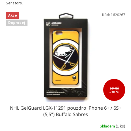
Senators.
Kód:
1620267
Akce
Doprodej
50 Kč
–30 %
NHL GelGuard LGX-11291 pouzdro iPhone 6+ / 6S+
(5,5") Buffalo Sabres
Skladem
(1 ks)