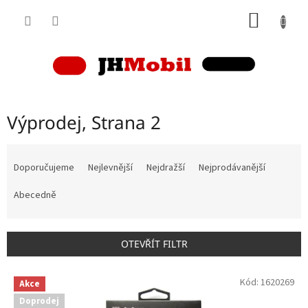
Přejít
NÁKUP
na
obsah
KOŠÍK
Výprodej
, Strana 2
Ř
a
Doporučujeme
Nejlevnější
Nejdražší
Nejprodávanější
z
e
Abecedně
n
í
p
OTEVŘÍT FILTR
r
o
V
Kód:
1620269
d
Akce
ý
u
Doprodej
p