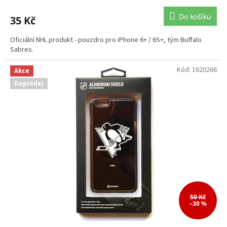
Do košíku
35 Kč
Oficiální NHL produkt - pouzdro pro iPhone 6+ / 6S+, tým Buffalo
Sabres.
Kód:
1620266
Akce
Doprodej
50 Kč
–30 %