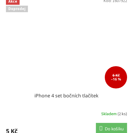
Kód:
1607922
Akce
Doprodej
6 Kč
–16 %
iPhone 4 set bočních tlačítek
Skladem
(2 ks)
Do košíku
5 Kč