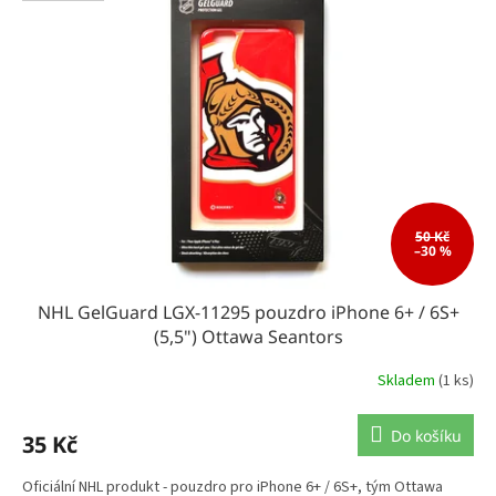
k
i
t
s
ů
p
r
o
d
u
k
t
ů
50 Kč
–30 %
NHL GelGuard LGX-11295 pouzdro iPhone 6+ / 6S+
(5,5") Ottawa Seantors
Skladem
(1 ks)
Do košíku
35 Kč
Oficiální NHL produkt - pouzdro pro iPhone 6+ / 6S+, tým Ottawa