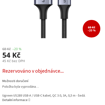
68 Kč
–20 %
68 Kč
–20 %
54 Kč
45 Kč bez DPH
Měrná
Rezervováno v objednávce...
cena:
Možnosti doručení
Položka byla vyprodána…
Ugreen US288 USB-A / USB-C kabel, QC 3.0, 3A, 0,5 m - šedá.
Detailní informace