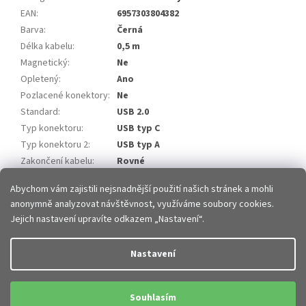
EAN
:
6957303804382
Barva
:
Černá
Délka kabelu
:
0,5 m
Magnetický
:
Ne
Opletený
:
Ano
Pozlacené konektory
:
Ne
Standard
:
USB 2.0
Typ konektoru
:
USB typ C
Typ konektoru 2
:
USB typ A
Zakončení kabelu
:
Rovné
Položka byla vyprodána…
Abychom vám zajistili nejsnadnější použití našich stránek a mohli
anonymně analyzovat návštěvnost, využíváme soubory cookies.
Z
Jejich nastavení upravíte odkazem „Nastavení“.
á
p
Vytvořil Shoptet
Nastavení
a
t
Copyright 2026
JHMobil.cz
. Všechna práva vyhrazena.
Upravit
í
Souhlasím
nastavení cookies