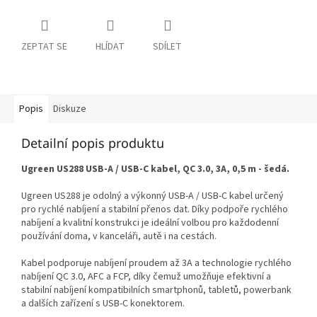
ZEPTAT SE
HLÍDAT
SDÍLET
Popis
Diskuze
Detailní popis produktu
Ugreen US288 USB-A / USB-C kabel, QC 3.0, 3A, 0,5 m - šedá.
Ugreen US288 je odolný a výkonný USB-A / USB-C kabel určený
pro rychlé nabíjení a stabilní přenos dat. Díky podpoře rychlého
nabíjení a kvalitní konstrukci je ideální volbou pro každodenní
používání doma, v kanceláři, autě i na cestách.
Kabel podporuje nabíjení proudem až 3A a technologie rychlého
nabíjení QC 3.0, AFC a FCP, díky čemuž umožňuje efektivní a
stabilní nabíjení kompatibilních smartphonů, tabletů, powerbank
a dalších zařízení s USB-C konektorem.