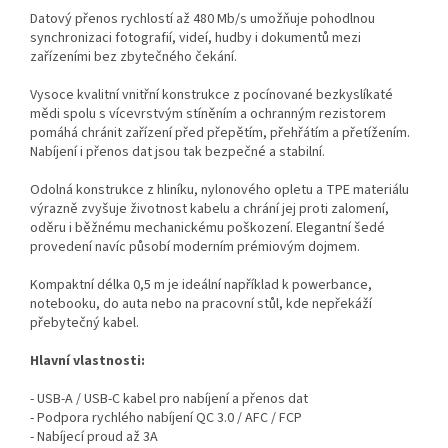
Datový přenos rychlostí až 480 Mb/s umožňuje pohodlnou
synchronizaci fotografií, videí, hudby i dokumentů mezi
zařízeními bez zbytečného čekání.
Vysoce kvalitní vnitřní konstrukce z pocínované bezkyslíkaté
mědi spolu s vícevrstvým stíněním a ochranným rezistorem
pomáhá chránit zařízení před přepětím, přehřátím a přetížením.
Nabíjení i přenos dat jsou tak bezpečné a stabilní.
Odolná konstrukce z hliníku, nylonového opletu a TPE materiálu
výrazně zvyšuje životnost kabelu a chrání jej proti zalomení,
oděru i běžnému mechanickému poškození. Elegantní šedé
provedení navíc působí moderním prémiovým dojmem.
Kompaktní délka 0,5 m je ideální například k powerbance,
notebooku, do auta nebo na pracovní stůl, kde nepřekáží
přebytečný kabel.
Hlavní vlastnosti:
- USB-A / USB-C kabel pro nabíjení a přenos dat
- Podpora rychlého nabíjení QC 3.0 / AFC / FCP
- Nabíjecí proud až 3A