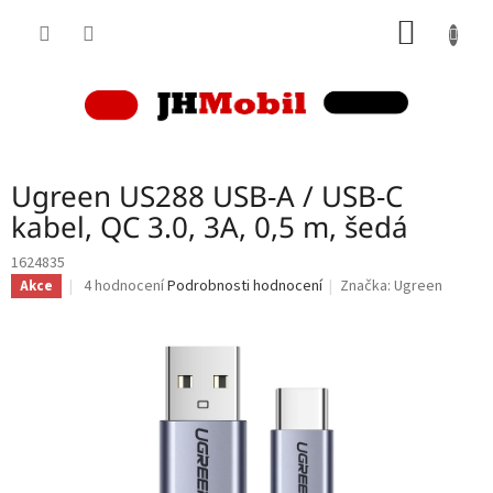
Přejít
NÁKUP
na
obsah
KOŠÍK
Ugreen US288 USB-A / USB-C
kabel, QC 3.0, 3A, 0,5 m, šedá
1624835
Průměrné
4 hodnocení
Podrobnosti hodnocení
Značka:
Ugreen
Akce
hodnocení
produktu
je
4,5
z
5
hvězdiček.