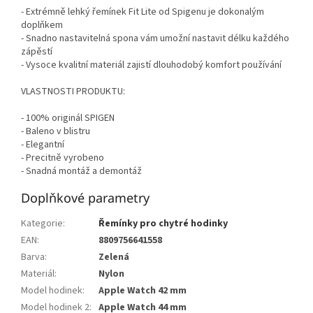
- Extrémně lehký řemínek Fit Lite od Spigenu je dokonalým
doplňkem
- Snadno nastavitelná spona vám umožní nastavit délku každého
zápěstí
- Vysoce kvalitní materiál zajistí dlouhodobý komfort používání
VLASTNOSTI PRODUKTU:
- 100% originál SPIGEN
- Baleno v blistru
- Elegantní
- Precitně vyrobeno
- Snadná montáž a demontáž
Doplňkové parametry
Kategorie
:
Řemínky pro chytré hodinky
EAN
:
8809756641558
Barva
:
Zelená
Materiál
:
Nylon
Model hodinek
:
Apple Watch 42 mm
Model hodinek 2
:
Apple Watch 44 mm