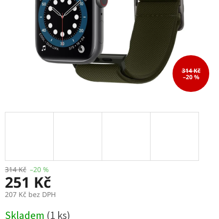
314 Kč
–20 %
314 Kč
–20 %
251 Kč
207 Kč bez DPH
Měrná
Skladem
(1 ks)
cena: