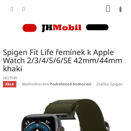
Přejít
NÁKUP
na
obsah
KOŠÍK
Spigen Fit Life řemínek k Apple
Watch 2/3/4/5/6/SE 42mm/44mm
khaki
1627545
Průměrné
Neohodnoceno
Podrobnosti hodnocení
Značka:
Spigen
Akce
hodnocení
produktu
je
0,0
z
5
hvězdiček.