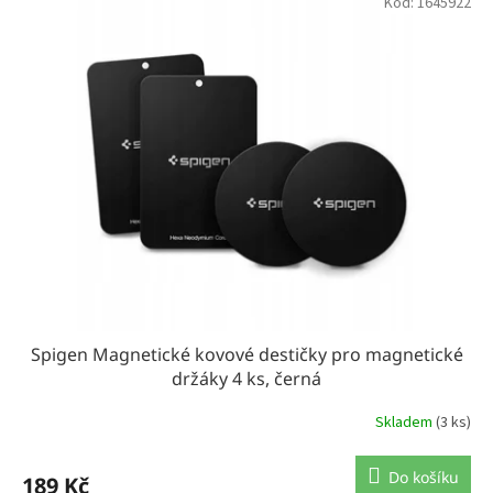
Kód:
1645922
r
o
d
u
k
t
ů
Spigen Magnetické kovové destičky pro magnetické
držáky 4 ks, černá
Skladem
(3 ks)
Do košíku
189 Kč