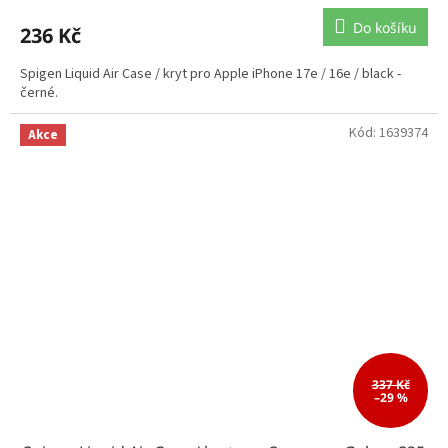
Do košíku
236 Kč
Spigen Liquid Air Case / kryt pro Apple iPhone 17e / 16e / black -
černé.
Kód:
1639374
Akce
337 Kč
–29 %