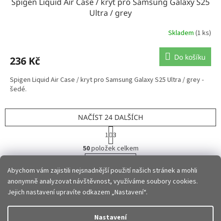
Spigen Liquid Air Case / kryt pro Samsung Galaxy S25
Ultra / grey
Skladem
(1 ks)
Do košíku
236 Kč
Spigen Liquid Air Case / kryt pro Samsung Galaxy S25 Ultra / grey -
šedé.
NAČÍST 24 DALŠÍCH
S
1
3
t
O
r
50
položek celkem
v
á
l
NAHORU
n
Abychom vám zajistili nejsnadnější použití našich stránek a mohli
á
k
o
d
anonymně analyzovat návštěvnost, využíváme soubory cookies.
v
Z
a
Jejich nastavení upravíte odkazem „Nastavení“.
á
c
á
n
í
p
Vytvořil Shoptet
í
Nastavení
p