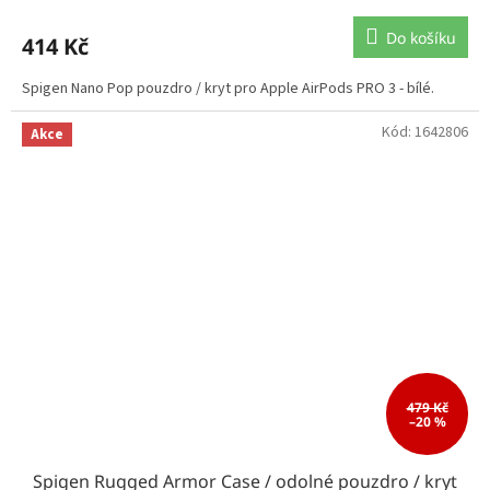
Do košíku
414 Kč
Spigen Nano Pop pouzdro / kryt pro Apple AirPods PRO 3 - bílé.
Kód:
1642806
Akce
479 Kč
–20 %
Spigen Rugged Armor Case / odolné pouzdro / kryt