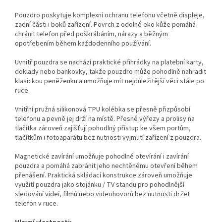
Pouzdro poskytuje komplexní ochranu telefonu včetně displeje,
zadní části i boků zařízení. Povrch z odolné eko kůže pomáhá
chránit telefon před poškrábáním, nárazy a běžným
opotřebením během každodenního používání.
Uvnitř pouzdra se nachází praktické přihrádky na platební karty,
doklady nebo bankovky, takže pouzdro může pohodlně nahradit
klasickou peněženku a umožňuje mít nejdůležitější věci stále po
ruce.
Vnitřní pružná silikonová TPU kolébka se přesně přizpůsobí
telefonu a pevně jej drží na místě. Přesné výřezy a prolisy na
tlačítka zároveň zajišťují pohodlný přístup ke všem portům,
tlačítkům i fotoaparátu bez nutnosti vyjmutí zařízení z pouzdra.
Magnetické zavírání umožňuje pohodlné otevírání i zavírání
pouzdra a pomáhá zabránit jeho nechtěnému otevření během
přenášení. Praktická skládací konstrukce zároveň umožňuje
využití pouzdra jako stojánku / TV standu pro pohodlnější
sledování videí, filmů nebo videohovorů bez nutnosti držet
telefon v ruce.