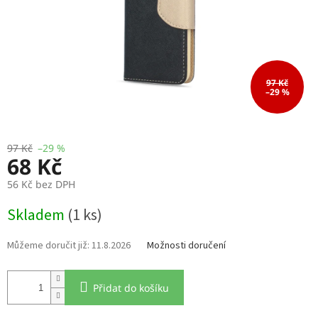
97 Kč
–29 %
97 Kč
–29 %
68 Kč
56 Kč bez DPH
Měrná
Skladem
(1 ks)
cena:
11.8.2026
Možnosti doručení
Přidat do košíku