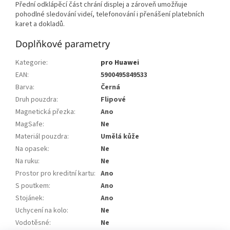
Přední odklápěcí část chrání displej a zároveň umožňuje
pohodlné sledování videí, telefonování i přenášení platebních
karet a dokladů.
Doplňkové parametry
Kategorie
:
pro Huawei
EAN
:
5900495849533
Barva
:
Černá
Druh pouzdra
:
Flipové
Magnetická přezka
:
Ano
MagSafe
:
Ne
Materiál pouzdra
:
Umělá kůže
Na opasek
:
Ne
Na ruku
:
Ne
Prostor pro kreditní kartu
:
Ano
S poutkem
:
Ano
Stojánek
:
Ano
Uchycení na kolo
:
Ne
Vodotěsné
:
Ne