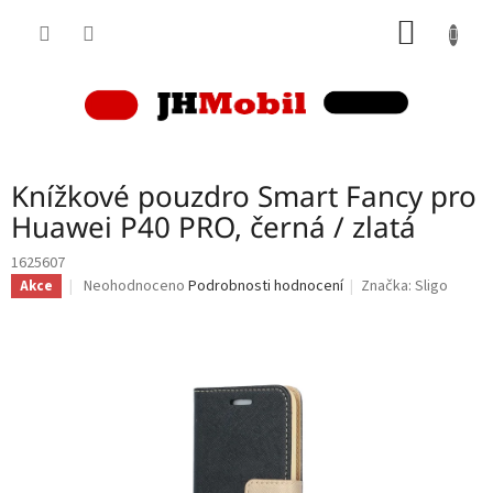
Přejít
NÁKUP
na
obsah
KOŠÍK
Knížkové pouzdro Smart Fancy pro
Huawei P40 PRO, černá / zlatá
1625607
Průměrné
Neohodnoceno
Podrobnosti hodnocení
Značka:
Sligo
Akce
hodnocení
produktu
je
0,0
z
5
hvězdiček.