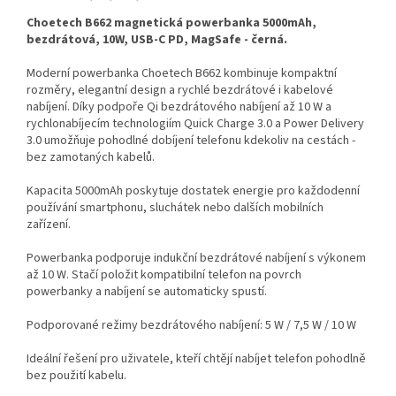
Choetech B662 magnetická powerbanka 5000mAh,
bezdrátová, 10W, USB-C PD, MagSafe - černá.
Moderní powerbanka Choetech B662 kombinuje kompaktní
rozměry, elegantní design a rychlé bezdrátové i kabelové
nabíjení. Díky podpoře Qi bezdrátového nabíjení až 10 W a
rychlonabíjecím technologiím Quick Charge 3.0 a Power Delivery
3.0 umožňuje pohodlné dobíjení telefonu kdekoliv na cestách -
bez zamotaných kabelů.
Kapacita 5000mAh poskytuje dostatek energie pro každodenní
používání smartphonu, sluchátek nebo dalších mobilních
zařízení.
Powerbanka podporuje indukční bezdrátové nabíjení s výkonem
až 10 W. Stačí položit kompatibilní telefon na povrch
powerbanky a nabíjení se automaticky spustí.
Podporované režimy bezdrátového nabíjení: 5 W / 7,5 W / 10 W
Ideální řešení pro uživatele, kteří chtějí nabíjet telefon pohodlně
bez použití kabelu.