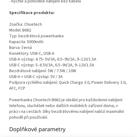
- Rychlé a pohodlné nabíjení bez kabelů
Specifikace produktu:
Značka: Choetech
Model: B662
Typ: bezdrátová powerbanka
Kapacita: 5000mAh
Barva: černá
Konektory: USB-C, USB-A
USB-A výstup: 4.75–5V/3A, 6.5–9V/2A, 9–12V/1.5A
USB-C výstup: 5–6.5V/3A, 6.5–9V/2A, 9–12V/1.5A
Bezdrátové nabíjení: 5W / 7.5W / 10W
USB-A + USB-C výstup: 5V / 3A
Podpora rychlého nabíjení: Quick Charge 3.0, Power Delivery 3.0,
AFC, FCP
Powerbanka Choetech B662 je ideální pro každodenní nabíjení
telefonu, sluchátek nebo dalších mobilních zařízení doma, v
práci i na cestách. Díky bezdrátovému nabíjení nabízí maximální
pohodlí při používání.
Doplňkové parametry