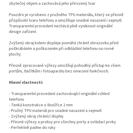
zbytečný objem a zachovává jeho přirozený tvar.
Pouzdro je vyrobeno z pružného TPU materiálu, který se přesně
přizpůsobí tvaru telefonu a umožňuje snadné nasazení i sejmutí.
Transparentní provedení nechává plně vyniknout originální
design zařízení.
Zvýšený okraj kolem displeje pomáhá chránit obrazovku před
poškrábáním a poškozením při odkládání telefonu na rovné
plochy.
Přesně zpracované výřezy umožňují pohodlný přístup ke všem
portům, tlačítkům i fotoaparátu bez omezení funkčnosti.
Hlavní vlastnosti:
- Transparentní provedení zachovávající originální vzhled
telefonu
- Tenká konstrukce o tloušťce 2 mm
- Pružný TPU materiál pro snadné nasazení a sejmutí
- Zvýšený okraj chránící displej
- Přesné výřezy a prolisy pro všechny porty a ovládací prvky
- Perfektně padne do ruky