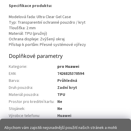
Specifikace produktu:
Modelová řada: Ultra Clear Gel Case
Typ: Transparentní ochranné pouzdro / kryt
Tloušťka: 2 mm
Materiál: TPU (pružný)
Ochrana displeje: Zvýšený okraj
Přístup k portům: Přesné systémové výřezy
Doplňkové parametry
Kategorie
:
pro Huawei
EAN
:
7426825370594
Barva
:
Průhledná
Druh pouzdra
:
Zadní kryt
Materiál pouzdra
:
TPU
Prostor pro kreditní kartu
:
Ne
Stojánek
:
Ne
Výrobce telefonu
:
Huawei
Model telefonu
:
Huawei Y5 2019
Abychom vám zajistili nejsnadnější použití našich stránek a mohli