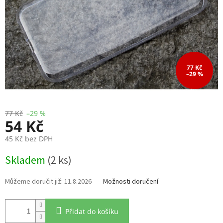
77 Kč
–29 %
77 Kč
–29 %
54 Kč
45 Kč bez DPH
Měrná
Skladem
(2 ks)
cena:
11.8.2026
Možnosti doručení
Přidat do košíku