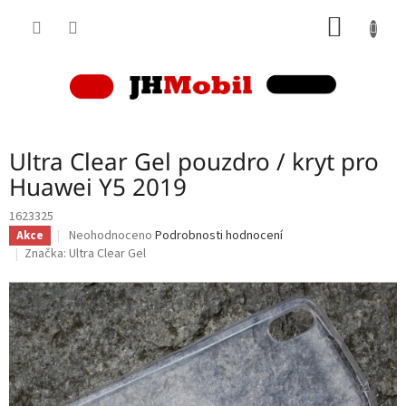
Přejít
NÁKUP
na
obsah
KOŠÍK
Ultra Clear Gel pouzdro / kryt pro
Huawei Y5 2019
1623325
Průměrné
Neohodnoceno
Podrobnosti hodnocení
Akce
hodnocení
Značka:
Ultra Clear Gel
produktu
je
0,0
z
5
hvězdiček.