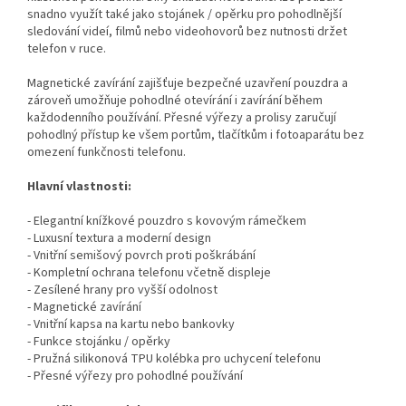
snadno využít také jako stojánek / opěrku pro pohodlnější
sledování videí, filmů nebo videohovorů bez nutnosti držet
telefon v ruce.
Magnetické zavírání zajišťuje bezpečné uzavření pouzdra a
zároveň umožňuje pohodlné otevírání i zavírání během
každodenního používání. Přesné výřezy a prolisy zaručují
pohodlný přístup ke všem portům, tlačítkům i fotoaparátu bez
omezení funkčnosti telefonu.
Hlavní vlastnosti:
- Elegantní knížkové pouzdro s kovovým rámečkem
- Luxusní textura a moderní design
- Vnitřní semišový povrch proti poškrábání
- Kompletní ochrana telefonu včetně displeje
- Zesílené hrany pro vyšší odolnost
- Magnetické zavírání
- Vnitřní kapsa na kartu nebo bankovky
- Funkce stojánku / opěrky
- Pružná silikonová TPU kolébka pro uchycení telefonu
- Přesné výřezy pro pohodlné používání