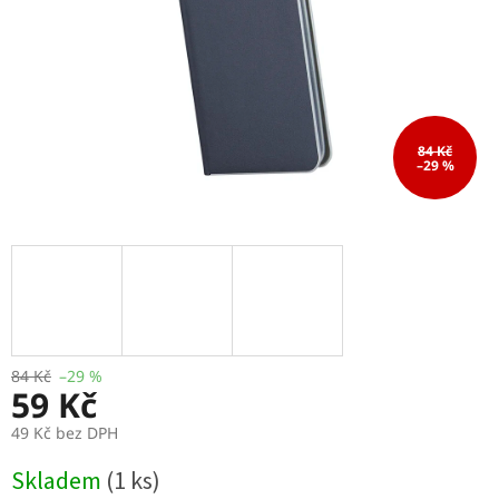
84 Kč
–29 %
84 Kč
–29 %
59 Kč
49 Kč bez DPH
Měrná
Skladem
(1 ks)
cena: