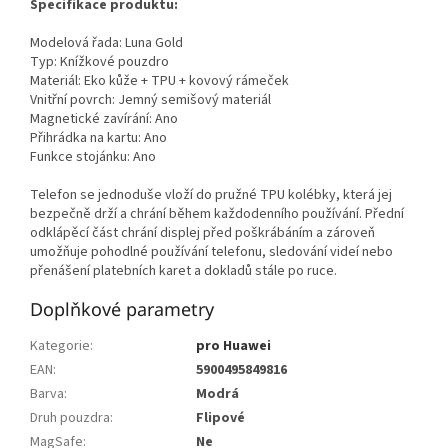
Specifikace produktu:
Modelová řada: Luna Gold
Typ: Knížkové pouzdro
Materiál: Eko kůže + TPU + kovový rámeček
Vnitřní povrch: Jemný semišový materiál
Magnetické zavírání: Ano
Přihrádka na kartu: Ano
Funkce stojánku: Ano
Telefon se jednoduše vloží do pružné TPU kolébky, která jej
bezpečně drží a chrání během každodenního používání. Přední
odklápěcí část chrání displej před poškrábáním a zároveň
umožňuje pohodlné používání telefonu, sledování videí nebo
přenášení platebních karet a dokladů stále po ruce.
Doplňkové parametry
Kategorie
:
pro Huawei
EAN
:
5900495849816
Barva
:
Modrá
Druh pouzdra
:
Flipové
MagSafe
:
Ne