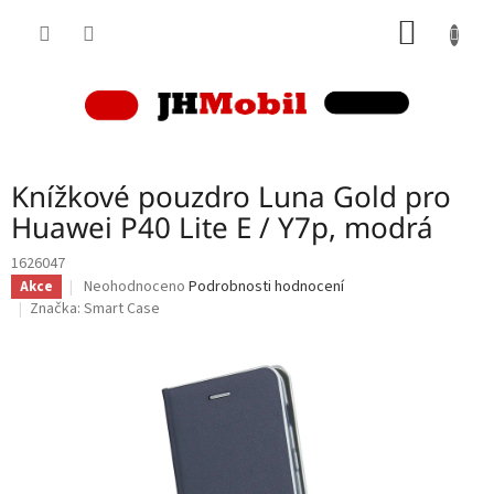
Přejít
NÁKUP
na
obsah
KOŠÍK
Knížkové pouzdro Luna Gold pro
Huawei P40 Lite E / Y7p, modrá
1626047
Průměrné
Neohodnoceno
Podrobnosti hodnocení
Akce
hodnocení
Značka:
Smart Case
produktu
je
0,0
z
5
hvězdiček.