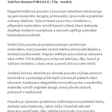
telefon Huawei P40 Lite E / Y7p - modrá.
Elegantní knížkové pouzdro s kovovým rámečkem představuje
spojení moderního designu, prémiového zpracování a praktické
ochrany telefonu. Stylová textura povrchu v kombinaci s
příjemným materiálem vytváří luxusní vzhled, který dokonale
doplňuje moderní smartphone a zároveň zajišťuje pohodlné
každodenní používání.
Vnitřní část pouzdra je potažena jemným semišovým
materiálem, který pomáhá chránit telefon před poškrábáním a
drobným poškozením. Stejným měkkým povrchem je vybavena
také vnitřní TPU kolébka pro uchycení telefonu, díky čemuž je
zařízení chráněno z obou stran a pevně drží na svém místě.
Zesílený kovový rámeček po obvodu pouzdra zvyšuje pevnost
konstrukce a poskytuje ještě lepší ochranu při pádech nebo
nárazech. Kombinace elegantního kovového prvku a moderního
materiálu vytváří originální design, který působí stylově,
prémiově a nadčasově.
Pouzdro je vybaveno praktickou vnitřní kapsou na platební kartu,
doklady nebo bankovky, takže může částečně nahradit
klasickou peněženku. Díky skládací konstrukci lze pouzdro