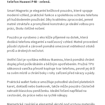
telefon Huawei P40 - zelená.
Smart Magnetic je elegantní knížkové pouzdro, které spojuje
moderní vzhled, praktické funkce a spolehlivou ochranu telefonu
při každodenním používání. Díky kvalitnímu zpracování, jemné
matné struktuře a promyšlené konstrukci je ideální volbou pro
práci, školu i běžné nošení.
Pouzdro je vyrobeno z eko kůže příjemné na dotek, která
dodává telefonu elegantní a nadčasový vzhled. Matné provedení
působí stylově a zároveň pomáhá omezovat viditelnost otisků
prstů a drobných nečistot.
Vnitřní část je vystlána měkkou tkaninou, která pomáhá chránit
displej před poškrábáním a běžným opotřebením. Pružná TPU
silikonová vanička přesně kopíruje tvar telefonu, pevně jej drží
na svém místě a chrání boky i rohy zařízení před nárazy a pády.
Praktická wallet funkce umožňuje pohodlné uložení platebních
karet, dokladů nebo bankovek, takže může pouzdro částečně
nahradit klasickou peněženku. Ideální řešení například na
cestování, do práce nebo na rychlé nákupy.
Magnetické zavírání je elegantně ukryté pod vrstvou materiálu,