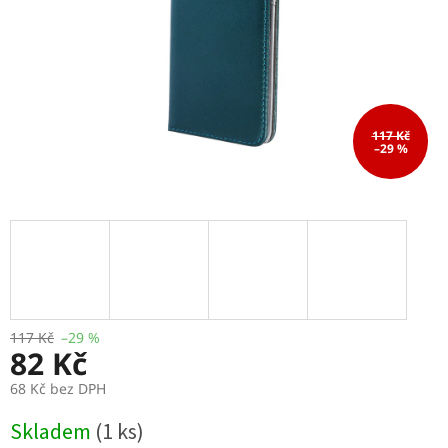
117 Kč
–29 %
117 Kč
–29 %
82 Kč
68 Kč bez DPH
Měrná
Skladem
(1 ks)
cena: