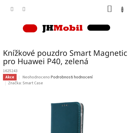
Přejít
NÁKUP
na
obsah
KOŠÍK
Knížkové pouzdro Smart Magnetic
pro Huawei P40, zelená
1625243
Průměrné
Neohodnoceno
Podrobnosti hodnocení
Akce
hodnocení
Značka:
Smart Case
produktu
je
0,0
z
5
hvězdiček.