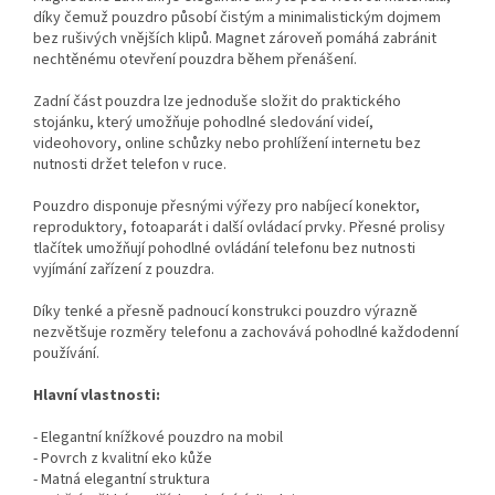
díky čemuž pouzdro působí čistým a minimalistickým dojmem
bez rušivých vnějších klipů. Magnet zároveň pomáhá zabránit
nechtěnému otevření pouzdra během přenášení.
Zadní část pouzdra lze jednoduše složit do praktického
stojánku, který umožňuje pohodlné sledování videí,
videohovory, online schůzky nebo prohlížení internetu bez
nutnosti držet telefon v ruce.
Pouzdro disponuje přesnými výřezy pro nabíjecí konektor,
reproduktory, fotoaparát i další ovládací prvky. Přesné prolisy
tlačítek umožňují pohodlné ovládání telefonu bez nutnosti
vyjímání zařízení z pouzdra.
Díky tenké a přesně padnoucí konstrukci pouzdro výrazně
nezvětšuje rozměry telefonu a zachovává pohodlné každodenní
používání.
Hlavní vlastnosti:
- Elegantní knížkové pouzdro na mobil
- Povrch z kvalitní eko kůže
- Matná elegantní struktura