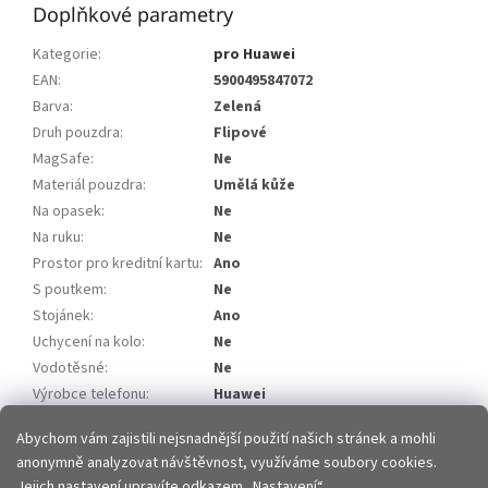
Doplňkové parametry
Kategorie
:
pro Huawei
EAN
:
5900495847072
Barva
:
Zelená
Druh pouzdra
:
Flipové
MagSafe
:
Ne
Materiál pouzdra
:
Umělá kůže
Na opasek
:
Ne
Na ruku
:
Ne
Prostor pro kreditní kartu
:
Ano
S poutkem
:
Ne
Stojánek
:
Ano
Uchycení na kolo
:
Ne
Vodotěsné
:
Ne
Výrobce telefonu
:
Huawei
Model telefonu
:
Huawei P40
Abychom vám zajistili nejsnadnější použití našich stránek a mohli
anonymně analyzovat návštěvnost, využíváme soubory cookies.
Z
Jejich nastavení upravíte odkazem „Nastavení“.