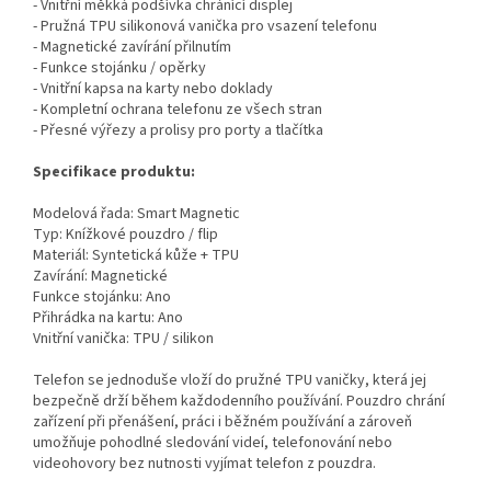
- Vnitřní měkká podšívka chránící displej
- Pružná TPU silikonová vanička pro vsazení telefonu
- Magnetické zavírání přilnutím
- Funkce stojánku / opěrky
- Vnitřní kapsa na karty nebo doklady
- Kompletní ochrana telefonu ze všech stran
- Přesné výřezy a prolisy pro porty a tlačítka
Specifikace produktu:
Modelová řada: Smart Magnetic
Typ: Knížkové pouzdro / flip
Materiál: Syntetická kůže + TPU
Zavírání: Magnetické
Funkce stojánku: Ano
Přihrádka na kartu: Ano
Vnitřní vanička: TPU / silikon
Telefon se jednoduše vloží do pružné TPU vaničky, která jej
bezpečně drží během každodenního používání. Pouzdro chrání
zařízení při přenášení, práci i běžném používání a zároveň
umožňuje pohodlné sledování videí, telefonování nebo
videohovory bez nutnosti vyjímat telefon z pouzdra.