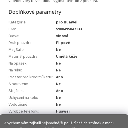
videohovory bez nutnosti vyjímat telefon z pouzdra.
Doplňkové parametry
Kategorie
:
pro Huawei
EAN
:
5900495847133
Barva
:
vínová
Druh pouzdra
:
Flipové
MagSafe
:
Ne
Materiál pouzdra
:
Umělá kůže
Na opasek
:
Ne
Na ruku
:
Ne
Prostor pro kreditní kartu
:
Ano
S poutkem
:
Ne
Stojánek
:
Ano
Uchycení na kolo
:
Ne
Vodotěsné
:
Ne
Výrobce telefonu
:
Huawei
Model telefonu
:
Huawei P40 PRO
Abychom vám zajistili nejsnadnější použití našich stránek a mohli