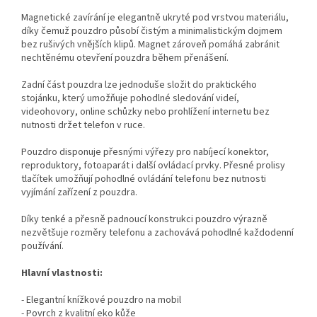
Magnetické zavírání je elegantně ukryté pod vrstvou materiálu,
díky čemuž pouzdro působí čistým a minimalistickým dojmem
bez rušivých vnějších klipů. Magnet zároveň pomáhá zabránit
nechtěnému otevření pouzdra během přenášení.
Zadní část pouzdra lze jednoduše složit do praktického
stojánku, který umožňuje pohodlné sledování videí,
videohovory, online schůzky nebo prohlížení internetu bez
nutnosti držet telefon v ruce.
Pouzdro disponuje přesnými výřezy pro nabíjecí konektor,
reproduktory, fotoaparát i další ovládací prvky. Přesné prolisy
tlačítek umožňují pohodlné ovládání telefonu bez nutnosti
vyjímání zařízení z pouzdra.
Díky tenké a přesně padnoucí konstrukci pouzdro výrazně
nezvětšuje rozměry telefonu a zachovává pohodlné každodenní
používání.
Hlavní vlastnosti:
- Elegantní knížkové pouzdro na mobil
- Povrch z kvalitní eko kůže