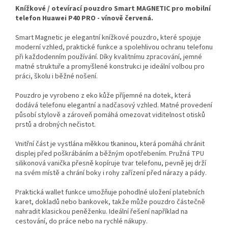
Knížkové / otevírací pouzdro Smart MAGNETIC pro mobilní
telefon Huawei P40 PRO - vínově červená.
Smart Magnetic je elegantní knížkové pouzdro, které spojuje
moderní vzhled, praktické funkce a spolehlivou ochranu telefonu
při každodenním používání. Díky kvalitnímu zpracování, jemné
matné struktuře a promyšlené konstrukci je ideální volbou pro
práci, školu i běžné nošení.
Pouzdro je vyrobeno z eko kůže příjemné na dotek, která
dodává telefonu elegantní a nadčasový vzhled. Matné provedení
působí stylově a zároveň pomáhá omezovat viditelnost otisků
prstů a drobných nečistot.
Vnitřní část je vystlána měkkou tkaninou, která pomáhá chránit
displej před poškrábáním a běžným opotřebením. Pružná TPU
silikonová vanička přesně kopíruje tvar telefonu, pevně jej drží
na svém místě a chrání boky i rohy zařízení před nárazy a pády.
Praktická wallet funkce umožňuje pohodlné uložení platebních
karet, dokladů nebo bankovek, takže může pouzdro částečně
nahradit klasickou peněženku. Ideální řešení například na
cestování, do práce nebo na rychlé nákupy.