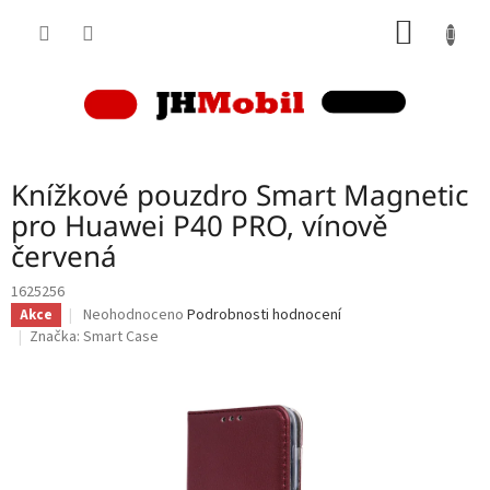
Přejít
NÁKUP
na
obsah
KOŠÍK
Knížkové pouzdro Smart Magnetic
pro Huawei P40 PRO, vínově
červená
1625256
Průměrné
Neohodnoceno
Podrobnosti hodnocení
Akce
hodnocení
Značka:
Smart Case
produktu
je
0,0
z
5
hvězdiček.