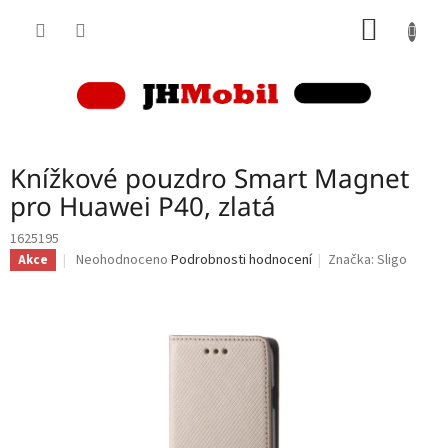
Přejít
NÁKUP
na
obsah
KOŠÍK
Knížkové pouzdro Smart Magnet
pro Huawei P40, zlatá
1625195
Průměrné
Neohodnoceno
Podrobnosti hodnocení
Značka:
Sligo
Akce
hodnocení
produktu
je
0,0
z
5
hvězdiček.