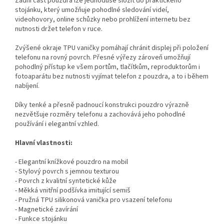
Zadní část pouzdra lze jednoduše složit do praktického
stojánku, který umožňuje pohodlné sledování videí,
videohovory, online schůzky nebo prohlížení internetu bez
nutnosti držet telefon v ruce.
Zvýšené okraje TPU vaničky pomáhají chránit displej při položení
telefonu na rovný povrch. Přesné výřezy zároveň umožňují
pohodlný přístup ke všem portům, tlačítkům, reproduktorům i
fotoaparátu bez nutnosti vyjímat telefon z pouzdra, a to i během
nabíjení.
Díky tenké a přesně padnoucí konstrukci pouzdro výrazně
nezvětšuje rozměry telefonu a zachovává jeho pohodlné
používání i elegantní vzhled.
Hlavní vlastnosti:
- Elegantní knížkové pouzdro na mobil
- Stylový povrch s jemnou texturou
- Povrch z kvalitní syntetické kůže
- Měkká vnitřní podšívka imitující semiš
- Pružná TPU silikonová vanička pro vsazení telefonu
- Magnetické zavírání
- Funkce stojánku