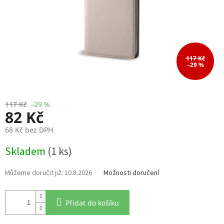
117 Kč
–29 %
117 Kč
–29 %
82 Kč
68 Kč bez DPH
Měrná
Skladem
(1 ks)
cena:
10.8.2026
Možnosti doručení
Přidat do košíku