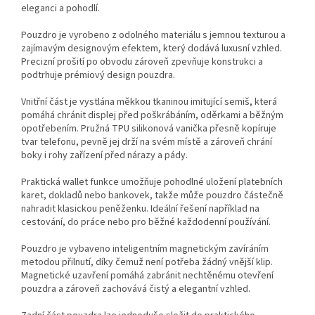
eleganci a pohodlí.
Pouzdro je vyrobeno z odolného materiálu s jemnou texturou a
zajímavým designovým efektem, který dodává luxusní vzhled.
Precizní prošití po obvodu zároveň zpevňuje konstrukci a
podtrhuje prémiový design pouzdra.
Vnitřní část je vystlána měkkou tkaninou imitující semiš, která
pomáhá chránit displej před poškrábáním, oděrkami a běžným
opotřebením. Pružná TPU silikonová vanička přesně kopíruje
tvar telefonu, pevně jej drží na svém místě a zároveň chrání
boky i rohy zařízení před nárazy a pády.
Praktická wallet funkce umožňuje pohodlné uložení platebních
karet, dokladů nebo bankovek, takže může pouzdro částečně
nahradit klasickou peněženku. Ideální řešení například na
cestování, do práce nebo pro běžné každodenní používání.
Pouzdro je vybaveno inteligentním magnetickým zavíráním
metodou přilnutí, díky čemuž není potřeba žádný vnější klip.
Magnetické uzavření pomáhá zabránit nechtěnému otevření
pouzdra a zároveň zachovává čistý a elegantní vzhled.