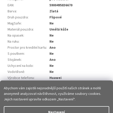
EAN
:
5900495836670
Barva
:
Zlatá
Druh pouzdra
:
Flipové
MagSafe
:
Ne
Materiál pouzdra
:
Umělá kůže
Na opasek
:
Ne
Na ruku
:
Ne
Prostor pro kreditní kartu
:
Ano
S poutkem
:
Ne
Stojánek
:
Ano
Uchycení na kolo
:
Ne
Vodotěsné
:
Ne
Výrobce telefonu
:
Huawei
Model telefonu
:
Huawei P40
Abychom vám zajistili nejsnadnější použití našich stránek a mohli
anonymně analyzovat návštěvnost, využíváme soubory cookies.
Z
Jejich nastavení upravíte odkazem „Nastavení“.
á
p
Vytvořil Shoptet
Nastavení