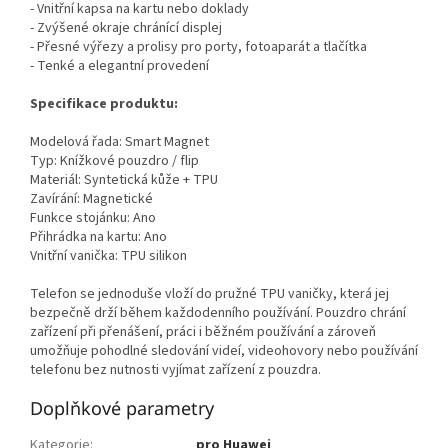
- Vnitřní kapsa na kartu nebo doklady
- Zvýšené okraje chránící displej
- Přesné výřezy a prolisy pro porty, fotoaparát a tlačítka
- Tenké a elegantní provedení
Specifikace produktu:
Modelová řada: Smart Magnet
Typ: Knížkové pouzdro / flip
Materiál: Syntetická kůže + TPU
Zavírání: Magnetické
Funkce stojánku: Ano
Přihrádka na kartu: Ano
Vnitřní vanička: TPU silikon
Telefon se jednoduše vloží do pružné TPU vaničky, která jej
bezpečně drží během každodenního používání. Pouzdro chrání
zařízení při přenášení, práci i běžném používání a zároveň
umožňuje pohodlné sledování videí, videohovory nebo používání
telefonu bez nutnosti vyjímat zařízení z pouzdra.
Doplňkové parametry
Kategorie
:
pro Huawei