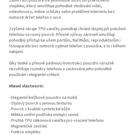
Zadní část pouzdra lze jednoduše složit do praktického
stojánku, který umožňuje pohodlné sledování videí,
videohovory, online schůzky nebo prohlížení internetu bez
nutnosti držet telefon v ruce.
Zvýšené okraje TPU vaničky pomáhají chránit displej při položení
telefonu na rovný povrch. Přesné výřezy zároveň umožňují
pohodlný přístup ke všem portům, tlačítkům, reproduktorům i
fotoaparátu bez nutnosti vyjímat telefon z pouzdra, a to i během
nabíjení.
Díky tenké a přesně padnoucí konstrukci pouzdro výrazně
nezvětšuje rozměry telefonu a zachovává jeho pohodlné
používání i elegantní vzhled.
Hlavní vlastnosti:
- Elegantní knížkové pouzdro na mobil
- Stylový povrch s jemnou texturou
- Povrch z kvalitní syntetické kůže
- Měkká vnitřní podšívka imitující semiš
- Pružná TPU silikonová vanička pro vsazení telefonu
- Magnetické zavírání
- Funkce stojánku