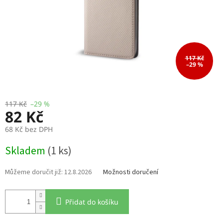
117 Kč
–29 %
117 Kč
–29 %
82 Kč
68 Kč bez DPH
Měrná
Skladem
(1 ks)
cena:
12.8.2026
Možnosti doručení
Přidat do košíku