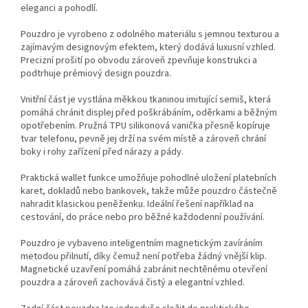
eleganci a pohodlí.
Pouzdro je vyrobeno z odolného materiálu s jemnou texturou a
zajímavým designovým efektem, který dodává luxusní vzhled.
Precizní prošití po obvodu zároveň zpevňuje konstrukci a
podtrhuje prémiový design pouzdra.
Vnitřní část je vystlána měkkou tkaninou imitující semiš, která
pomáhá chránit displej před poškrábáním, oděrkami a běžným
opotřebením. Pružná TPU silikonová vanička přesně kopíruje
tvar telefonu, pevně jej drží na svém místě a zároveň chrání
boky i rohy zařízení před nárazy a pády.
Praktická wallet funkce umožňuje pohodlné uložení platebních
karet, dokladů nebo bankovek, takže může pouzdro částečně
nahradit klasickou peněženku. Ideální řešení například na
cestování, do práce nebo pro běžné každodenní používání.
Pouzdro je vybaveno inteligentním magnetickým zavíráním
metodou přilnutí, díky čemuž není potřeba žádný vnější klip.
Magnetické uzavření pomáhá zabránit nechtěnému otevření
pouzdra a zároveň zachovává čistý a elegantní vzhled.