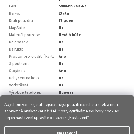
EAN
:
5900495848567
Barva
:
Zlatá
Druh pouzdra
:
Flipové
MagSafe
:
Ne
Materiál pouzdra
:
Umělá kůže
Na opasek
:
Ne
Na ruku
:
Ne
Prostor pro kreditní kartu
:
Ano
S poutkem
:
Ne
Stojánek
:
Ano
Uchycení na kolo
:
Ne
Vodotěsné
:
Ne
Výrobce telefonu
:
Huawei
Model telefonu
:
Huawei P Smart 2020
Abychom vám zajistili nejsnadnější použití našich stránek a mohli
anonymně analyzovat návštěvnost, využíváme soubory cookies.
Z
Jejich nastavení upravíte odkazem „Nastavení“.
á
p
Vytvořil Shoptet
Nastavení