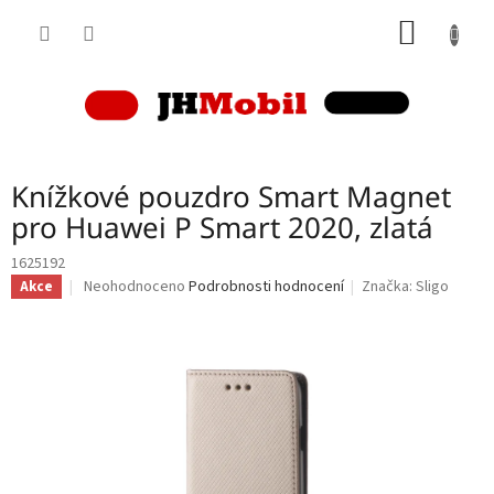
Přejít
NÁKUP
na
obsah
KOŠÍK
Knížkové pouzdro Smart Magnet
pro Huawei P Smart 2020, zlatá
1625192
Průměrné
Neohodnoceno
Podrobnosti hodnocení
Značka:
Sligo
Akce
hodnocení
produktu
je
0,0
z
5
hvězdiček.