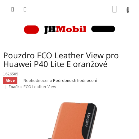
Přejít
NÁKUP
na
obsah
KOŠÍK
Pouzdro ECO Leather View pro
Huawei P40 Lite E oranžové
1626585
Průměrné
Neohodnoceno
Podrobnosti hodnocení
Akce
hodnocení
Značka:
ECO Leather View
produktu
je
0,0
z
5
hvězdiček.