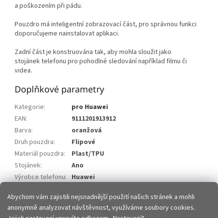
a poškozením při pádu.
Pouzdro má inteligentní zobrazovací část, pro správnou funkci
doporučujeme nainstalovat aplikaci.
Zadní část je konstruována tak, aby mohla sloužit jako
stojánek telefonu pro pohodlné sledování například filmu či
videa.
Doplňkové parametry
Kategorie
:
pro Huawei
EAN
:
9111201913912
Barva
:
oranžová
Druh pouzdra
:
Flipové
Materiál pouzdra
:
Plast/TPU
Stojánek
:
Ano
Výrobce telefonu
:
Huawei
Model telefonu
:
Huawei P40 Lite E
Abychom vám zajistili nejsnadnější použití našich stránek a mohli
anonymně analyzovat návštěvnost, využíváme soubory cookies.
Z