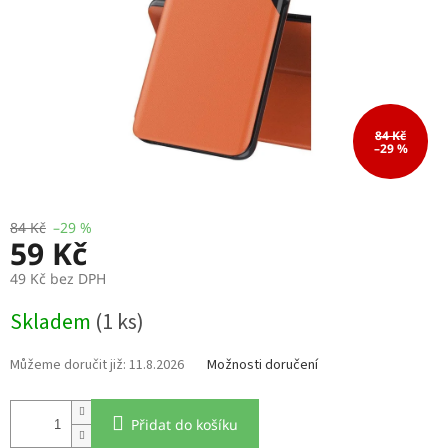
84 Kč
–29 %
84 Kč
–29 %
59 Kč
49 Kč bez DPH
Měrná
Skladem
(1 ks)
cena:
11.8.2026
Možnosti doručení
Přidat do košíku